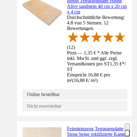
Beton Terrassenplatte iStone
Alive sandstein 40 cm x 20 cm
x 4 cm
Durchschnittliche Bewertung:
4.8 von 5 Sternen. 12
Bewertungen.
(
12
)
Preis — 1,35 € * Alle Preise
inkl. MwSt. und ggf. zzgl.
Versandkosten pro ST
1,35 €
*
/
ST
Entspricht 16,88 € pro
m²
(
16,88 €
/
m²
)
Online bestellbar
Nicht reservierbar
Feinsteinzeug Terrassenplatte
Stone beige rektifizierte Kante