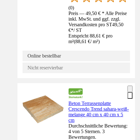
(
0
)
Preis — 49,50 € * Alle Preise
inkl. MwSt. und ggf. zzgl.
Versandkosten pro ST
49,50
€
*
/
ST
Entspricht 88,61 € pro
m²
(
88,61 €
/
m²
)
Online bestellbar
Nicht reservierbar
Beton Terrassenplatte
Crescendo Trend sahara-weiß-
melange 40 cm x 40 cm x 5
cm
Durchschnittliche Bewertung:
4 von 5 Sternen. 3
Bewertungen.