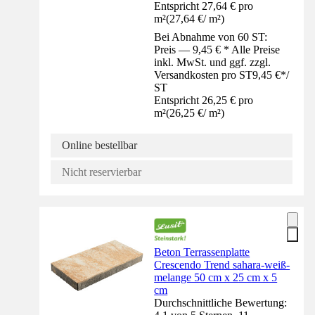
Entspricht 27,64 € pro
m²
(
27,64 €
/
m²
)
Bei Abnahme von 60 ST:
Preis — 9,45 € * Alle Preise
inkl. MwSt. und ggf. zzgl.
Versandkosten pro ST
9,45 €
*
/
ST
Entspricht 26,25 € pro
m²
(
26,25 €
/
m²
)
Online bestellbar
Nicht reservierbar
Beton Terrassenplatte
Crescendo Trend sahara-weiß-
melange 50 cm x 25 cm x 5
cm
Durchschnittliche Bewertung: