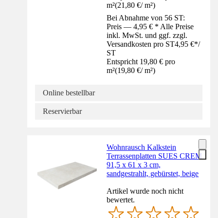
m²
(
21,80 €
/
m²
)
Bei Abnahme von 56 ST:
Preis — 4,95 € * Alle Preise
inkl. MwSt. und ggf. zzgl.
Versandkosten pro ST
4,95 €
*
/
ST
Entspricht 19,80 € pro
m²
(
19,80 €
/
m²
)
Online bestellbar
Reservierbar
Wohnrausch Kalkstein
Terrassenplatten SUES CREM
91,5 x 61 x 3 cm,
sandgestrahlt, gebürstet, beige
Artikel wurde noch nicht
bewertet.