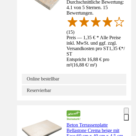
Durchschnittliche Bewertung:
4.1 von 5 Sternen. 15
Bewertungen.
(
15
)
Preis — 1,35 € * Alle Preise
inkl. MwSt. und ggf. zzgl.
Versandkosten pro ST
1,35 €
*
/
ST
Entspricht 16,88 € pro
m²
(
16,88 €
/
m²
)
Online bestellbar
Reservierbar
Beton Terrassenplatte
Bellastone Crema beige mit
Fase 60 cm x 40 cm x 4,5 cm