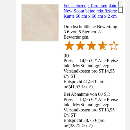
Feinsteinzeug Terrassenplatte
New Scout beige rektifizierte
Kante 60 cm x 60 cm x 2 cm
Durchschnittliche Bewertung:
3.6 von 5 Sternen. 8
Bewertungen.
(
8
)
Preis — 14,95 € * Alle Preise
inkl. MwSt. und ggf. zzgl.
Versandkosten pro ST
14,95
€
*
/
ST
Entspricht 41,53 € pro
m²
(
41,53 €
/
m²
)
Bei Abnahme von 60 ST:
Preis — 13,95 € * Alle Preise
inkl. MwSt. und ggf. zzgl.
Versandkosten pro ST
13,95
€
*
/
ST
Entspricht 38,75 € pro
m²
(
38,75 €
/
m²
)