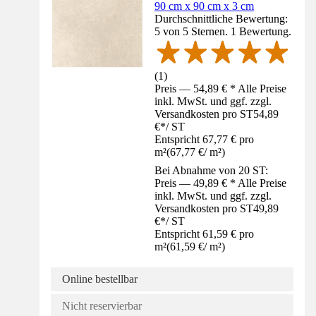
90 cm x 90 cm x 3 cm
Durchschnittliche Bewertung:
5 von 5 Sternen. 1 Bewertung.
(
1
)
Preis — 54,89 € * Alle Preise
inkl. MwSt. und ggf. zzgl.
Versandkosten pro ST
54,89
€
*
/
ST
Entspricht 67,77 € pro
m²
(
67,77 €
/
m²
)
Bei Abnahme von 20 ST:
Preis — 49,89 € * Alle Preise
inkl. MwSt. und ggf. zzgl.
Versandkosten pro ST
49,89
€
*
/
ST
Entspricht 61,59 € pro
m²
(
61,59 €
/
m²
)
Online bestellbar
Nicht reservierbar