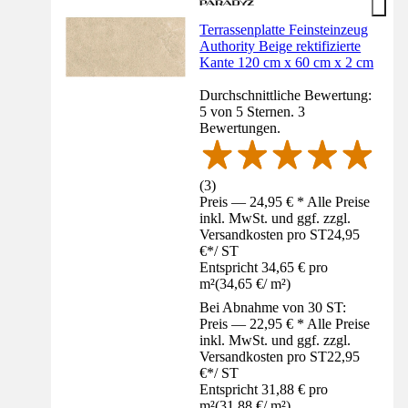
Terrassenplatte Feinsteinzeug
Authority Beige rektifizierte
Kante 120 cm x 60 cm x 2 cm
Durchschnittliche Bewertung:
5 von 5 Sternen. 3
Bewertungen.
(
3
)
Preis — 24,95 € * Alle Preise
inkl. MwSt. und ggf. zzgl.
Versandkosten pro ST
24,95
€
*
/
ST
Entspricht 34,65 € pro
m²
(
34,65 €
/
m²
)
Bei Abnahme von 30 ST:
Preis — 22,95 € * Alle Preise
inkl. MwSt. und ggf. zzgl.
Versandkosten pro ST
22,95
€
*
/
ST
Entspricht 31,88 € pro
m²
(
31,88 €
/
m²
)