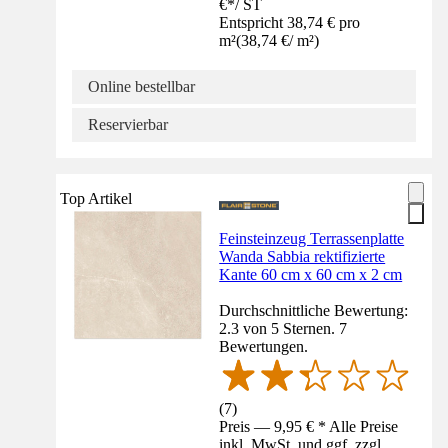
€
*
/
ST
Entspricht 38,74 € pro
m²
(
38,74 €
/
m²
)
Online bestellbar
Reservierbar
Top Artikel
Feinsteinzeug Terrassenplatte
Wanda Sabbia rektifizierte
Kante 60 cm x 60 cm x 2 cm
Durchschnittliche Bewertung:
2.3 von 5 Sternen. 7
Bewertungen.
(
7
)
Preis — 9,95 € * Alle Preise
inkl. MwSt. und ggf. zzgl.