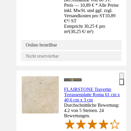
Preis — 10,89 € * Alle Preise
inkl. MwSt. und ggf. zzgl.
Versandkosten pro ST
10,89
€
*
/
ST
Entspricht 30,25 € pro
m²
(
30,25 €
/
m²
)
Online bestellbar
Nicht reservierbar
FLAIRSTONE Travertin
Terrassenplatte Roma 61 cm x
40,6 cm x 3 cm
Durchschnittliche Bewertung:
4.2 von 5 Sternen. 24
Bewertungen.