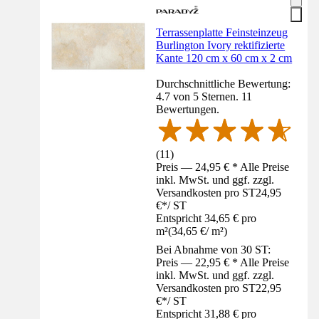
Terrassenplatte Feinsteinzeug
Burlington Ivory rektifizierte
Kante 120 cm x 60 cm x 2 cm
Durchschnittliche Bewertung:
4.7 von 5 Sternen. 11
Bewertungen.
(
11
)
Preis — 24,95 € * Alle Preise
inkl. MwSt. und ggf. zzgl.
Versandkosten pro ST
24,95
€
*
/
ST
Entspricht 34,65 € pro
m²
(
34,65 €
/
m²
)
Bei Abnahme von 30 ST:
Preis — 22,95 € * Alle Preise
inkl. MwSt. und ggf. zzgl.
Versandkosten pro ST
22,95
€
*
/
ST
Entspricht 31,88 € pro