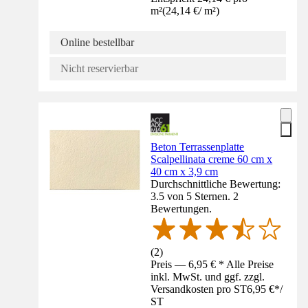
m²
(
24,14 €
/
m²
)
Online bestellbar
Nicht reservierbar
Beton Terrassenplatte
Scalpellinata creme 60 cm x
40 cm x 3,9 cm
Durchschnittliche Bewertung:
3.5 von 5 Sternen. 2
Bewertungen.
(
2
)
Preis — 6,95 € * Alle Preise
inkl. MwSt. und ggf. zzgl.
Versandkosten pro ST
6,95 €
*
/
ST