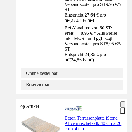
Versandkosten pro ST
9,95 €
*
/
ST
Entspricht 27,64 € pro
m²
(
27,64 €
/
m²
)
Bei Abnahme von 60 ST:
Preis — 8,95 € * Alle Preise
inkl. MwSt. und ggf. zzgl.
Versandkosten pro ST
8,95 €
*
/
ST
Entspricht 24,86 € pro
m²
(
24,86 €
/
m²
)
Online bestellbar
Reservierbar
Top Artikel
Beton Terrassenplatte iStone
Alive muschelkalk 40 cm x 20
cm x 4 cm