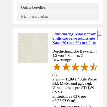
Online bestellbar
Nicht reservierbar
Feinsteinzeug Terrassenplatte
Shellstone beige rektifizierte
Kante 60 cm x 60 cm x 2 cm
Durchschnittliche Bewertung:
4.5 von 5 Sternen. 2
Bewertungen.
(
2
)
Preis — 11,89 € * Alle Preise
inkl. MwSt. und ggf. zzgl.
Versandkosten pro ST
11,89
€
*
/
ST
Entspricht 33,03 € pro
m²
(
33,03 €
/
m²
)
Bei Abnahme von 60 ST: