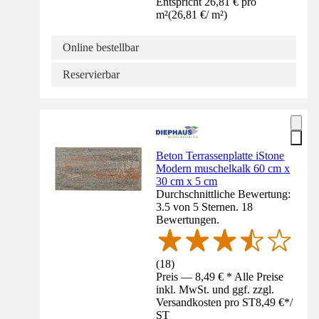
Entspricht 26,81 € pro
m²
(
26,81 €
/
m²
)
Online bestellbar
Reservierbar
Beton Terrassenplatte iStone
Modern muschelkalk 60 cm x
30 cm x 5 cm
Durchschnittliche Bewertung:
3.5 von 5 Sternen. 18
Bewertungen.
(
18
)
Preis — 8,49 € * Alle Preise
inkl. MwSt. und ggf. zzgl.
Versandkosten pro ST
8,49 €
*
/
ST