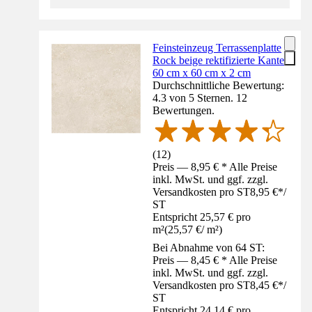
Feinsteinzeug Terrassenplatte
Rock beige rektifizierte Kante
60 cm x 60 cm x 2 cm
Durchschnittliche Bewertung:
4.3 von 5 Sternen. 12
Bewertungen.
(
12
)
Preis — 8,95 € * Alle Preise
inkl. MwSt. und ggf. zzgl.
Versandkosten pro ST
8,95 €
*
/
ST
Entspricht 25,57 € pro
m²
(
25,57 €
/
m²
)
Bei Abnahme von 64 ST:
Preis — 8,45 € * Alle Preise
inkl. MwSt. und ggf. zzgl.
Versandkosten pro ST
8,45 €
*
/
ST
Entspricht 24,14 € pro