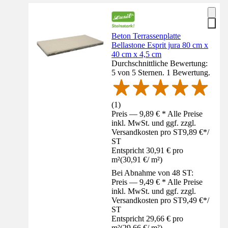
Beton Terrassenplatte
Bellastone Esprit jura 80 cm x
40 cm x 4,5 cm
Durchschnittliche Bewertung:
5 von 5 Sternen. 1 Bewertung.
(
1
)
Preis — 9,89 € * Alle Preise
inkl. MwSt. und ggf. zzgl.
Versandkosten pro ST
9,89 €
*
/
ST
Entspricht 30,91 € pro
m²
(
30,91 €
/
m²
)
Bei Abnahme von 48 ST:
Preis — 9,49 € * Alle Preise
inkl. MwSt. und ggf. zzgl.
Versandkosten pro ST
9,49 €
*
/
ST
Entspricht 29,66 € pro
m²
(
29,66 €
/
m²
)