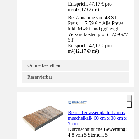
Entspricht 47,17 € pro
m²
(
47,17 €
/
m²
)
Bei Abnahme von 48 ST:
Preis — 7,59 € * Alle Preise
inkl. MwSt. und ggf. zzgl.
Versandkosten pro ST
7,59 €
*
/
ST
Entspricht 42,17 € pro
m²
(
42,17 €
/
m²
)
Online bestellbar
Reservierbar
Beton Terrassenplatte Lamos
muschelkalk 60 cm x 30 cm x
5 cm
Durchschnittliche Bewertung:
4.8 von 5 Sternen. 5