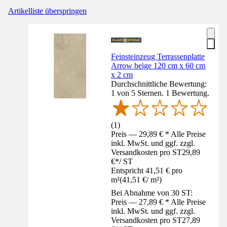
Artikelliste überspringen
Feinsteinzeug Terrassenplatte
Arrow beige 120 cm x 60 cm
x 2 cm
Durchschnittliche Bewertung:
1 von 5 Sternen. 1 Bewertung.
(
1
)
Preis — 29,89 € * Alle Preise
inkl. MwSt. und ggf. zzgl.
Versandkosten pro ST
29,89
€
*
/
ST
Entspricht 41,51 € pro
m²
(
41,51 €
/
m²
)
Bei Abnahme von 30 ST:
Preis — 27,89 € * Alle Preise
inkl. MwSt. und ggf. zzgl.
Versandkosten pro ST
27,89