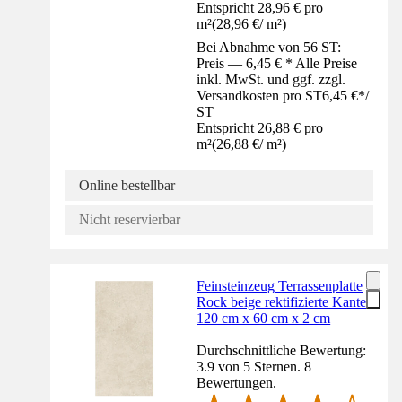
Entspricht 28,96 € pro
m²
(
28,96 €
/
m²
)
Bei Abnahme von 56 ST:
Preis — 6,45 € * Alle Preise
inkl. MwSt. und ggf. zzgl.
Versandkosten pro ST
6,45 €
*
/
ST
Entspricht 26,88 € pro
m²
(
26,88 €
/
m²
)
Online bestellbar
Nicht reservierbar
Feinsteinzeug Terrassenplatte
Rock beige rektifizierte Kante
120 cm x 60 cm x 2 cm
Durchschnittliche Bewertung:
3.9 von 5 Sternen. 8
Bewertungen.