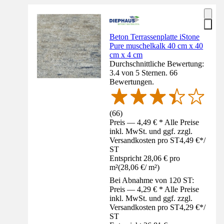
Beton Terrassenplatte iStone
Pure muschelkalk 40 cm x 40
cm x 4 cm
Durchschnittliche Bewertung:
3.4 von 5 Sternen. 66
Bewertungen.
(
66
)
Preis — 4,49 € * Alle Preise
inkl. MwSt. und ggf. zzgl.
Versandkosten pro ST
4,49 €
*
/
ST
Entspricht 28,06 € pro
m²
(
28,06 €
/
m²
)
Bei Abnahme von 120 ST:
Preis — 4,29 € * Alle Preise
inkl. MwSt. und ggf. zzgl.
Versandkosten pro ST
4,29 €
*
/
ST