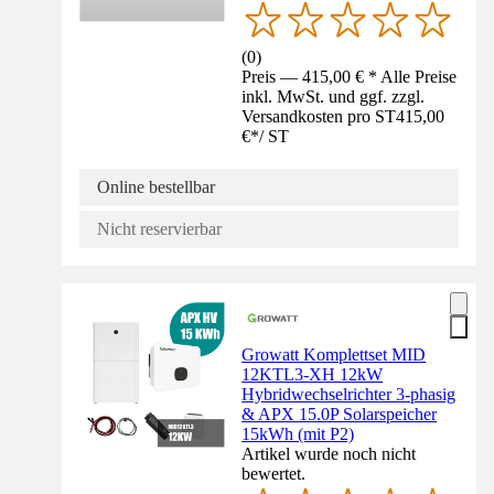
(
0
)
Preis — 415,00 € * Alle Preise
inkl. MwSt. und ggf. zzgl.
Versandkosten pro ST
415,00
€
*
/
ST
Online bestellbar
Nicht reservierbar
Growatt Komplettset MID
12KTL3-XH 12kW
Hybridwechselrichter 3-phasig
& APX 15.0P Solarspeicher
15kWh (mit P2)
Artikel wurde noch nicht
bewertet.