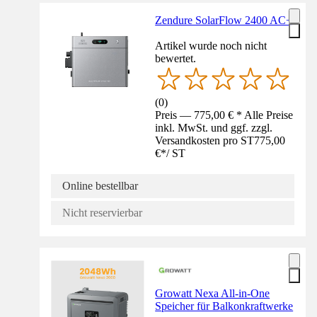
Zendure SolarFlow 2400 AC+
Artikel wurde noch nicht
bewertet.
(
0
)
Preis — 775,00 € * Alle Preise
inkl. MwSt. und ggf. zzgl.
Versandkosten pro ST
775,00
€
*
/
ST
Online bestellbar
Nicht reservierbar
Growatt Nexa All-in-One
Speicher für Balkonkraftwerke