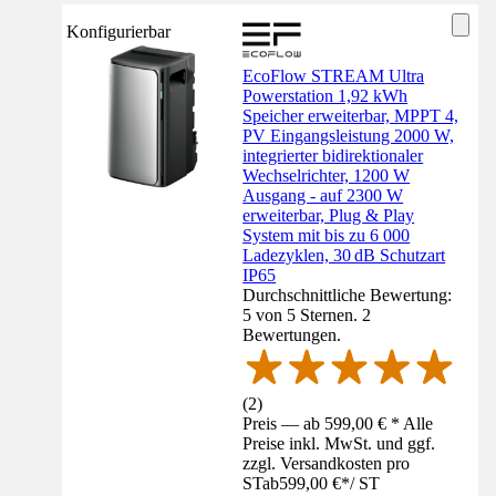
Konfigurierbar
EcoFlow STREAM Ultra
Powerstation 1,92 kWh
Speicher erweiterbar, MPPT 4,
PV Eingangsleistung 2000 W,
integrierter bidirektionaler
Wechselrichter, 1200 W
Ausgang - auf 2300 W
erweiterbar, Plug & Play
System mit bis zu 6 000
Ladezyklen, 30 dB Schutzart
IP65
Durchschnittliche Bewertung:
5 von 5 Sternen. 2
Bewertungen.
(
2
)
Preis — ab 599,00 € * Alle
Preise inkl. MwSt. und ggf.
zzgl. Versandkosten pro
ST
ab
599,00 €
*
/
ST