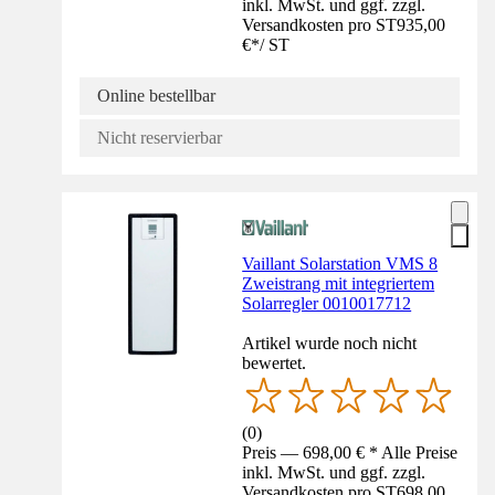
inkl. MwSt. und ggf. zzgl.
Versandkosten pro ST
935,00
€
*
/
ST
Online bestellbar
Nicht reservierbar
Vaillant Solarstation VMS 8
Zweistrang mit integriertem
Solarregler 0010017712
Artikel wurde noch nicht
bewertet.
(
0
)
Preis — 698,00 € * Alle Preise
inkl. MwSt. und ggf. zzgl.
Versandkosten pro ST
698,00