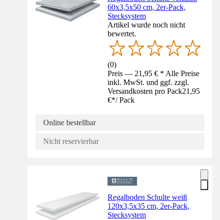
60x3,5x50 cm, 2er-Pack,
Stecksystem
Artikel wurde noch nicht
bewertet.
(
0
)
Preis — 21,95 € * Alle Preise
inkl. MwSt. und ggf. zzgl.
Versandkosten pro Pack
21,95
€
*
/
Pack
Online bestellbar
Nicht reservierbar
Regalboden Schulte weiß
120x3,5x35 cm, 2er-Pack,
Stecksystem