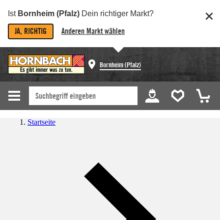
Ist
Bornheim (Pfalz)
Dein richtiger Markt?
JA, RICHTIG
Anderen Markt wählen
Bornheim (Pfalz)
Startseite