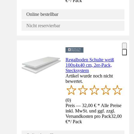
€
*
/
Pack
Online bestellbar
Nicht reservierbar
Regalboden Schulte weiß
100x4x40 cm, 2er-Pack,
Stecksystem
Artikel wurde noch nicht
bewertet.
(
0
)
Preis — 32,00 € * Alle Preise
inkl. MwSt. und ggf. zzgl.
Versandkosten pro Pack
32,00
€
*
/
Pack