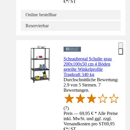
€
*
/
ST
Online bestellbar
Reservierbar
Schraubregal Schulte grau
200x100x50 cm 4 Böden
geteilte Winkelprofile
Tragkraft 340 kg
Durchschnittliche Bewertung:
2.9 von 5 Sternen. 7
Bewertungen.
(
7
)
Preis — 69,95 € * Alle Preise
inkl. MwSt. und ggf. zzgl.
Versandkosten pro ST
69,95
€
*
/
ST