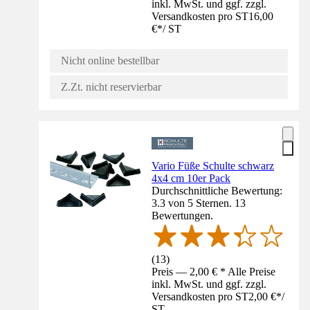
inkl. MwSt. und ggf. zzgl.
Versandkosten pro ST
16,00
€
*
/
ST
Nicht online bestellbar
Z.Zt. nicht reservierbar
Vario Füße Schulte schwarz
4x4 cm 10er Pack
Durchschnittliche Bewertung:
3.3 von 5 Sternen. 13
Bewertungen.
(
13
)
Preis — 2,00 € * Alle Preise
inkl. MwSt. und ggf. zzgl.
Versandkosten pro ST
2,00 €
*
/
ST