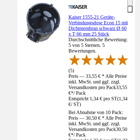
Kaiser 1555-21 Geräte-
Verbindungsdose Econ 15 mit
Dichtmembran schwarz Ø 60
x T 66 mm 25 Stück
Durchschnittliche Bewertung:
5 von 5 Sternen. 5
Bewertungen.
(
5
)
Preis — 33,55 € * Alle Preise
inkl. MwSt. und ggf. zzgl.
Versandkosten pro Pack
33,55
€
*
/
Pack
Entspricht 1,34 € pro ST
(
1,34
€
/
ST
)
Bei Abnahme von 10 Pack:
Preis — 30,50 € * Alle Preise
inkl. MwSt. und ggf. zzgl.
Versandkosten pro Pack
30,50
€
*
/
Pack