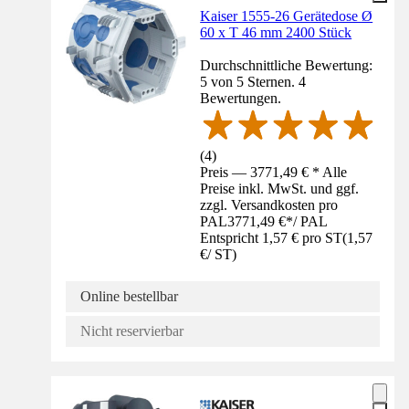
Kaiser 1555-26 Gerätedose Ø
60 x T 46 mm 2400 Stück
Durchschnittliche Bewertung:
5 von 5 Sternen. 4
Bewertungen.
(
4
)
Preis — 3771,49 € * Alle
Preise inkl. MwSt. und ggf.
zzgl. Versandkosten pro
PAL
3771,49 €
*
/
PAL
Entspricht 1,57 € pro ST
(
1,57
€
/
ST
)
Online bestellbar
Nicht reservierbar