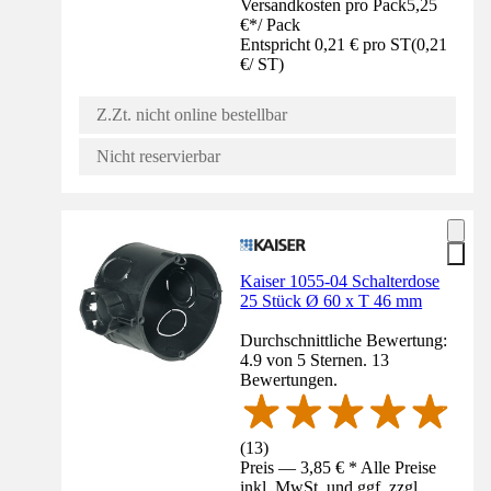
Versandkosten pro Pack
5,25
€
*
/
Pack
Entspricht 0,21 € pro ST
(
0,21
€
/
ST
)
Z.Zt. nicht online bestellbar
Nicht reservierbar
Kaiser 1055-04 Schalterdose
25 Stück Ø 60 x T 46 mm
Durchschnittliche Bewertung:
4.9 von 5 Sternen. 13
Bewertungen.
(
13
)
Preis — 3,85 € * Alle Preise
inkl. MwSt. und ggf. zzgl.