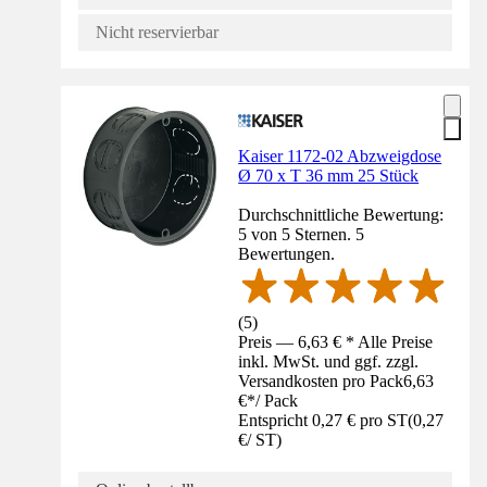
Nicht reservierbar
Kaiser 1172-02 Abzweigdose
Ø 70 x T 36 mm 25 Stück
Durchschnittliche Bewertung:
5 von 5 Sternen. 5
Bewertungen.
(
5
)
Preis — 6,63 € * Alle Preise
inkl. MwSt. und ggf. zzgl.
Versandkosten pro Pack
6,63
€
*
/
Pack
Entspricht 0,27 € pro ST
(
0,27
€
/
ST
)