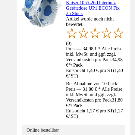
Kaiser 1055-26 Unterputz
Gerätedose UP1 ECON Fix
25 Stück
Artikel wurde noch nicht
bewertet.
(
0
)
Preis — 34,98 € * Alle Preise
inkl. MwSt. und ggf. zzgl.
Versandkosten pro Pack
34,98
€
*
/
Pack
Entspricht 1,40 € pro ST
(
1,40
€
/
ST
)
Bei Abnahme von 10 Pack:
Preis — 31,80 € * Alle Preise
inkl. MwSt. und ggf. zzgl.
Versandkosten pro Pack
31,80
€
*
/
Pack
Entspricht 1,27 € pro ST
(
1,27
€
/
ST
)
Online bestellbar