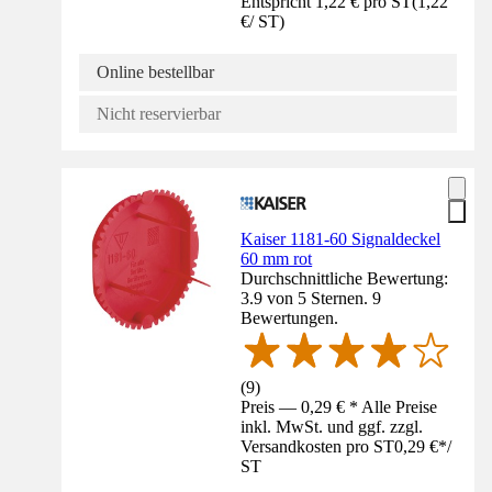
Entspricht 1,22 € pro ST
(
1,22
€
/
ST
)
Online bestellbar
Nicht reservierbar
Kaiser 1181-60 Signaldeckel
60 mm rot
Durchschnittliche Bewertung:
3.9 von 5 Sternen. 9
Bewertungen.
(
9
)
Preis — 0,29 € * Alle Preise
inkl. MwSt. und ggf. zzgl.
Versandkosten pro ST
0,29 €
*
/
ST