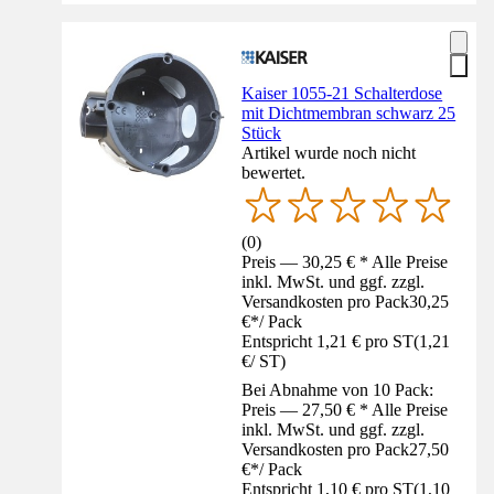
Kaiser 1055-21 Schalterdose
mit Dichtmembran schwarz 25
Stück
Artikel wurde noch nicht
bewertet.
(
0
)
Preis — 30,25 € * Alle Preise
inkl. MwSt. und ggf. zzgl.
Versandkosten pro Pack
30,25
€
*
/
Pack
Entspricht 1,21 € pro ST
(
1,21
€
/
ST
)
Bei Abnahme von 10 Pack:
Preis — 27,50 € * Alle Preise
inkl. MwSt. und ggf. zzgl.
Versandkosten pro Pack
27,50
€
*
/
Pack
Entspricht 1,10 € pro ST
(
1,10