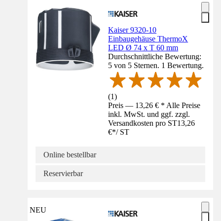
Kaiser 9320-10
Einbaugehäuse ThermoX
LED Ø 74 x T 60 mm
Durchschnittliche Bewertung:
5 von 5 Sternen. 1 Bewertung.
(
1
)
Preis — 13,26 € * Alle Preise
inkl. MwSt. und ggf. zzgl.
Versandkosten pro ST
13,26
€
*
/
ST
Online bestellbar
Reservierbar
NEU