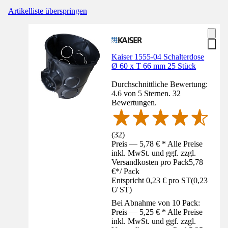
Artikelliste überspringen
Kaiser 1555-04 Schalterdose
Ø 60 x T 66 mm 25 Stück
Durchschnittliche Bewertung:
4.6 von 5 Sternen. 32
Bewertungen.
(
32
)
Preis — 5,78 € * Alle Preise
inkl. MwSt. und ggf. zzgl.
Versandkosten pro Pack
5,78
€
*
/
Pack
Entspricht 0,23 € pro ST
(
0,23
€
/
ST
)
Bei Abnahme von 10 Pack:
Preis — 5,25 € * Alle Preise
inkl. MwSt. und ggf. zzgl.