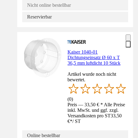
Nicht online bestellbar
Reservierbar
Kaiser 1040-01
Dichtungseinsatz Ø 60 x T
36,5 mm luftdicht 10 Stück
Artikel wurde noch nicht
bewertet.
(
0
)
Preis — 33,50 € * Alle Preise
inkl. MwSt. und ggf. zzgl.
Versandkosten pro ST
33,50
€
*
/
ST
Online bestellbar