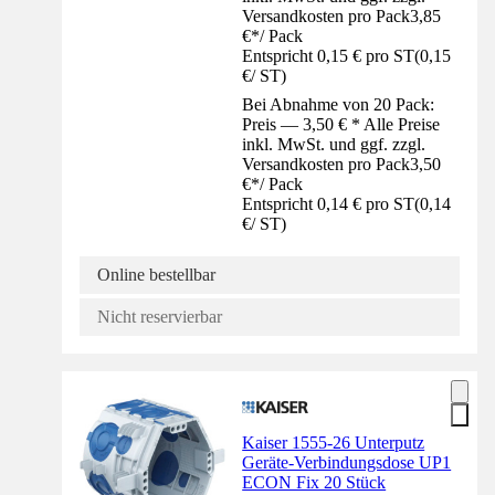
Versandkosten pro Pack
3,85
€
*
/
Pack
Entspricht 0,15 € pro ST
(
0,15
€
/
ST
)
Bei Abnahme von 20 Pack:
Preis — 3,50 € * Alle Preise
inkl. MwSt. und ggf. zzgl.
Versandkosten pro Pack
3,50
€
*
/
Pack
Entspricht 0,14 € pro ST
(
0,14
€
/
ST
)
Online bestellbar
Nicht reservierbar
Kaiser 1555-26 Unterputz
Geräte-Verbindungsdose UP1
ECON Fix 20 Stück