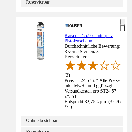
Reservierbar
Kaiser 1155-95 Unterputz
Pistolenschaum
Durchschnittliche Bewertung:
3 von 5 Sternen. 3
Bewertungen.
(
3
)
Preis — 24,57 € * Alle Preise
inkl. MwSt. und ggf. zzgl.
Versandkosten pro ST
24,57
€
*
/
ST
Entspricht 32,76 € pro l
(
32,76
€
/
l
)
Online bestellbar
Reservierbar