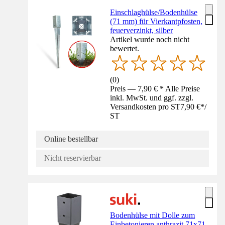
Einschlaghülse/Bodenhülse
(71 mm) für Vierkantpfosten,
feuerverzinkt, silber
Artikel wurde noch nicht
bewertet.
(
0
)
Preis — 7,90 € * Alle Preise
inkl. MwSt. und ggf. zzgl.
Versandkosten pro ST
7,90 €
*
/
ST
Online bestellbar
Nicht reservierbar
Bodenhülse mit Dolle zum
Einbetonieren anthrazit 71x71