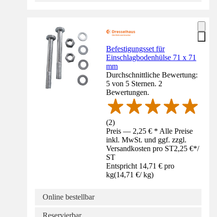
Befestigungsset für
Einschlagbodenhülse 71 x 71
mm
Durchschnittliche Bewertung:
5 von 5 Sternen. 2
Bewertungen.
(
2
)
Preis — 2,25 € * Alle Preise
inkl. MwSt. und ggf. zzgl.
Versandkosten pro ST
2,25 €
*
/
ST
Entspricht 14,71 € pro
kg
(
14,71 €
/
kg
)
Online bestellbar
Reservierbar