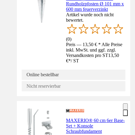
Rundholzpfosten Ø 101 mm x
600 mm feuerverzinkt
Artikel wurde noch nicht
bewertet.
(
0
)
Preis — 13,50 € * Alle Preise
inkl. MwSt. und ggf. zzgl.
Versandkosten pro ST
13,50
€
*
/
ST
Online bestellbar
Nicht reservierbar
MAXERIO® 60 cm 6er Base-
Set + Konsole
Schraubfundament