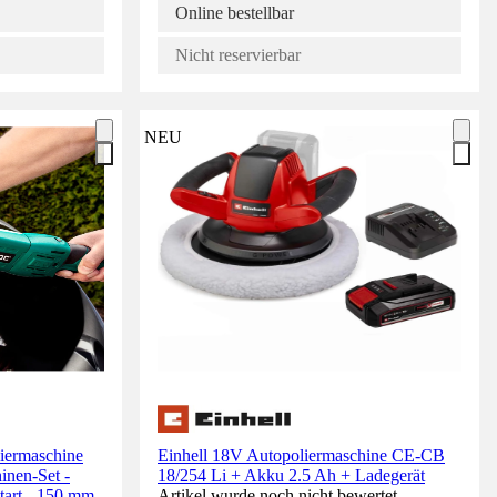
Online bestellbar
Nicht reservierbar
NEU
ermaschine
Einhell 18V Autopoliermaschine CE-CB
inen-Set -
18/254 Li + Akku 2.5 Ah + Ladegerät
tart - 150 mm -
Artikel wurde noch nicht bewertet.