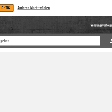
RICHTIG
Anderen Markt wählen
Sendungsverfolg