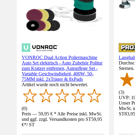
VONROC Dual Action Poliermaschine
Langhal
Auto Set elektrisch - Auto Zubehör Politur
Durchsch
zum Kratzer entfernen, Autopflege Set -
Sternen
Variable Geschwindigkeit, 400W, 50-
75MM inkl. 2xTräger & 8xPads
Artikel wurde noch nicht bewertet.
(
3
)
UVP: 10
Unser Pr
(
0
)
MwSt. un
Preis — 59,95 € * Alle Preise inkl. MwSt.
ST
83,95
und ggf. zzgl. Versandkosten pro ST
59,95
€
*
/
ST