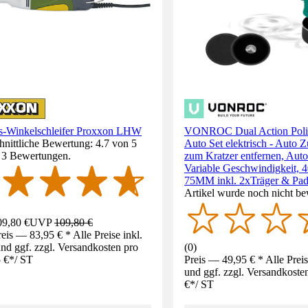
s-Winkelschleifer Proxxon LHW
VONROC Dual Action Poli
nittliche Bewertung: 4.7 von 5
Auto Set elektrisch - Auto Z
. 3 Bewertungen.
zum Kratzer entfernen, Auto
Variable Geschwindigkeit, 
75MM inkl. 2xTräger & Pad
Artikel wurde noch nicht be
9,80 €
UVP
109,80 €
eis — 83,95 € * Alle Preise inkl.
d ggf. zzgl. Versandkosten pro
(
0
)
 €
*
/
ST
Preis — 49,95 € * Alle Prei
und ggf. zzgl. Versandkoste
€
*
/
ST