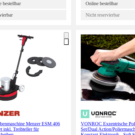
 bestellbar
Online bestellbar
vierbar
Nicht reservierbar
ibenmaschine Menzer ESM 406
VONROC Exzentrische Poli
t inkl. Treibteller für
Set/Dual Action/Poliermasch
cheiben
Konstant-Elektronik - Soft S