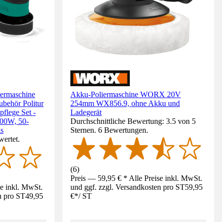
ermaschine
Akku-Poliermaschine WORX 20V
ubehör Politur
254mm WX856.9, ohne Akku und
pflege Set -
Ladegerät
400W, 50-
Durchschnittliche Bewertung: 3.5 von 5
s
Sternen. 6 Bewertungen.
wertet.
(
6
)
Preis — 59,95 € * Alle Preise inkl. MwSt.
se inkl. MwSt.
und ggf. zzgl. Versandkosten pro ST
59,95
n pro ST
49,95
€
*
/
ST