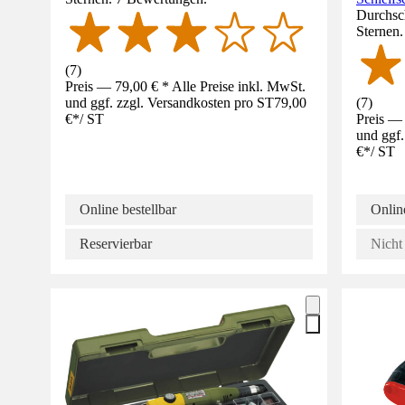
Durchsch
Sternen
(
7
)
Preis — 79,00 € * Alle Preise inkl. MwSt.
und ggf. zzgl. Versandkosten pro ST
79,00
(
7
)
€
*
/
ST
Preis — 
und ggf.
€
*
/
ST
Online bestellbar
Online
Reservierbar
Nicht 