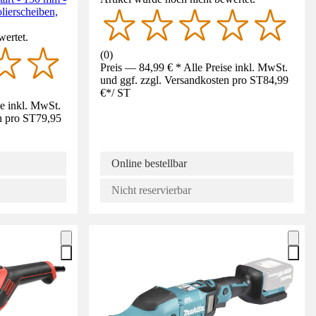
lierscheiben,
wertet.
(
0
)
Preis — 84,99 € * Alle Preise inkl. MwSt.
und ggf. zzgl. Versandkosten pro ST
84,99
€
*
/
ST
se inkl. MwSt.
n pro ST
79,95
Online bestellbar
Nicht reservierbar