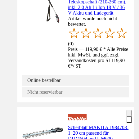
Teleskopschaft (210-260 cm),
inkl. 2.0 Ah Li-Ion 18 V / 36
V Akku und Ladegerät
Artikel wurde noch nicht
bewertet.
(
0
)
Preis — 119,90 € * Alle Preise
inkl. MwSt. und ggf. zzgl.
Versandkosten pro ST
119,90
€
*
/
ST
Online bestellbar
Nicht reservierbar
Scherblatt MAKITA 1984708-
1, 20 cm passend für
DUM604 und UM600