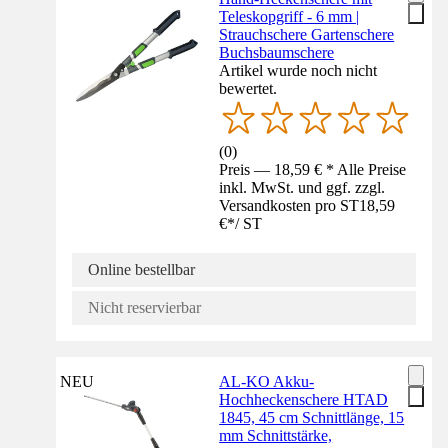
Teleskopgriff - 6 mm |
Strauchschere Gartenschere
Buchsbaumschere
Artikel wurde noch nicht
bewertet.
(
0
)
Preis — 18,59 € * Alle Preise
inkl. MwSt. und ggf. zzgl.
Versandkosten pro ST
18,59
€
*
/
ST
Online bestellbar
Nicht reservierbar
NEU
AL-KO Akku-
Hochheckenschere HTAD
1845, 45 cm Schnittlänge, 15
mm Schnittstärke,