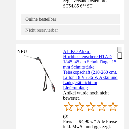
zzgl. Versandkosten pro
ST
54,85 €
*
/
ST
Online bestellbar
Nicht reservierbar
NEU
AL-KO Akku-
Hochheckenschere HTAD
1845, 45 cm Schnittlänge, 15
mm Schnittstärke,
Teleskopschaft (210-260 cm),
Li-Ion 18 V / 36 V, Akku und
Ladegerät nicht im
Lieferumfang
Artikel wurde noch nicht
bewertet.
(
0
)
Preis — 94,90 € * Alle Preise
inkl. MwSt. und ggf. zzgl.