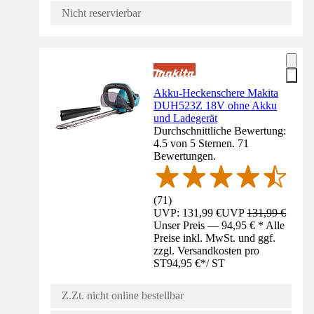
Nicht reservierbar
Akku-Heckenschere Makita
DUH523Z 18V ohne Akku
und Ladegerät
Durchschnittliche Bewertung:
4.5 von 5 Sternen. 71
Bewertungen.
(
71
)
UVP: 131,99 €
UVP
131,99 €
Unser Preis — 94,95 € * Alle
Preise inkl. MwSt. und ggf.
zzgl. Versandkosten pro
ST
94,95 €
*
/
ST
Z.Zt. nicht online bestellbar