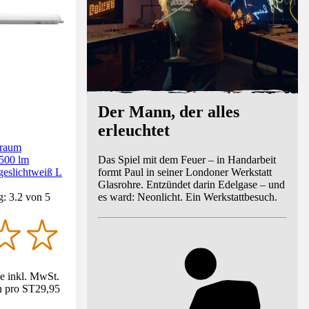
Der Mann, der alles
erleuchtet
raum
Das Spiel mit dem Feuer – in Handarbeit
500 lm
formt Paul in seiner Londoner Werkstatt
geslichtweiß L
Glasrohre. Entzündet darin Edelgase – und
es ward: Neonlicht. Ein Werkstattbesuch.
: 3.2 von 5
se inkl. MwSt.
n pro ST
29,95