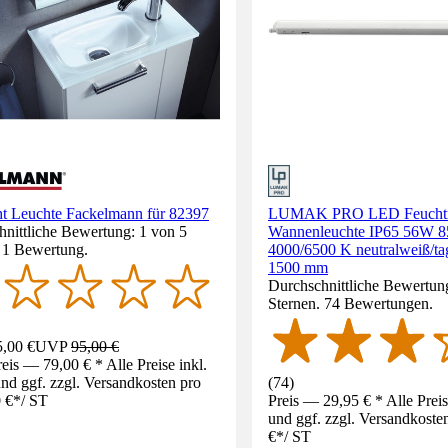
ht Leuchte Fackelmann für 82397
LUMAK PRO LED Feucht
nittliche Bewertung: 1 von 5
Wannenleuchte IP65 56W 8
. 1 Bewertung.
4000/6500 K neutralweiß/ta
1500 mm
Durchschnittliche Bewertung
Sternen. 74 Bewertungen.
,00 €
UVP
95,00 €
eis — 79,00 € * Alle Preise inkl.
d ggf. zzgl. Versandkosten pro
(
74
)
 €
*
/
ST
Preis — 29,95 € * Alle Prei
und ggf. zzgl. Versandkoste
€
*
/
ST