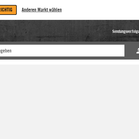
RICHTIG
Anderen Markt wählen
Sendungsverfolg