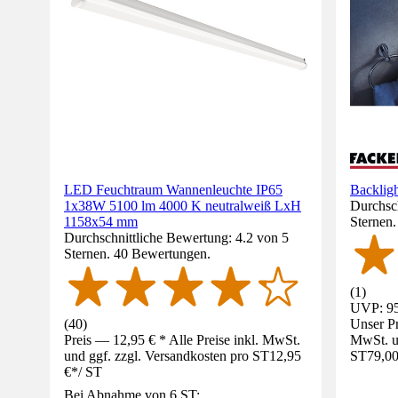
LED Feuchtraum Wannenleuchte IP65
Backlig
1x38W 5100 lm 4000 K neutralweiß LxH
Durchsch
1158x54 mm
Sternen
Durchschnittliche Bewertung: 4.2 von 5
Sternen. 40 Bewertungen.
(
1
)
UVP: 95
(
40
)
Unser Pr
Preis — 12,95 € * Alle Preise inkl. MwSt.
MwSt. un
und ggf. zzgl. Versandkosten pro ST
12,95
ST
79,00
€
*
/
ST
Bei Abnahme von 6 ST: