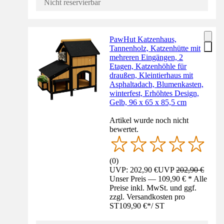
Nicht reservierbar
PawHut Katzenhaus,
Tannenholz, Katzenhütte mit
mehreren Eingängen, 2
Etagen, Katzenhöhle für
draußen, Kleintierhaus mit
Asphaltadach, Blumenkasten,
winterfest, Erhöhtes Design,
Gelb, 96 x 65 x 85,5 cm
Artikel wurde noch nicht
bewertet.
(
0
)
UVP: 202,90 €
UVP
202,90 €
Unser Preis — 109,90 € * Alle
Preise inkl. MwSt. und ggf.
zzgl. Versandkosten pro
ST
109,90 €
*
/
ST