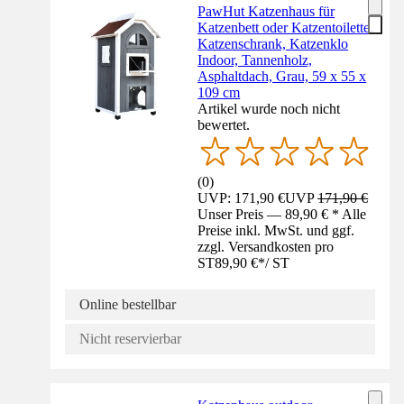
PawHut Katzenhaus für
Katzenbett oder Katzentoilette,
Katzenschrank, Katzenklo
Indoor, Tannenholz,
Asphaltdach, Grau, 59 x 55 x
109 cm
Artikel wurde noch nicht
bewertet.
(
0
)
UVP: 171,90 €
UVP
171,90 €
Unser Preis — 89,90 € * Alle
Preise inkl. MwSt. und ggf.
zzgl. Versandkosten pro
ST
89,90 €
*
/
ST
Online bestellbar
Nicht reservierbar