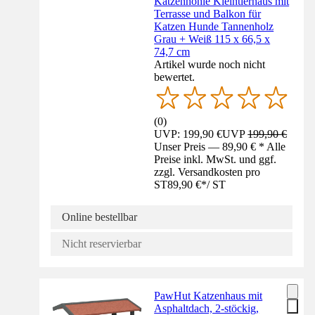
Katzenhöhle Kleintierhaus mit
Terrasse und Balkon für
Katzen Hunde Tannenholz
Grau + Weiß 115 x 66,5 x
74,7 cm
Artikel wurde noch nicht
bewertet.
(
0
)
UVP: 199,90 €
UVP
199,90 €
Unser Preis — 89,90 € * Alle
Preise inkl. MwSt. und ggf.
zzgl. Versandkosten pro
ST
89,90 €
*
/
ST
Online bestellbar
Nicht reservierbar
PawHut Katzenhaus mit
Asphaltdach, 2-stöckig,