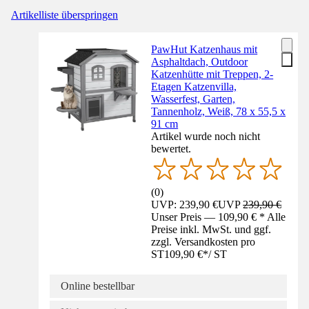
Artikelliste überspringen
PawHut Katzenhaus mit
Asphaltdach, Outdoor
Katzenhütte mit Treppen, 2-
Etagen Katzenvilla,
Wasserfest, Garten,
Tannenholz, Weiß, 78 x 55,5 x
91 cm
Artikel wurde noch nicht
bewertet.
(
0
)
UVP: 239,90 €
UVP
239,90 €
Unser Preis — 109,90 € * Alle
Preise inkl. MwSt. und ggf.
zzgl. Versandkosten pro
ST
109,90 €
*
/
ST
Online bestellbar