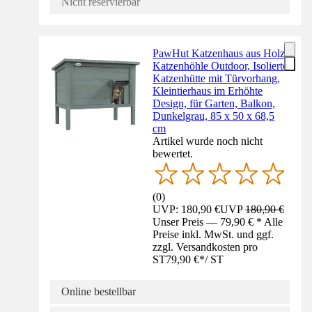
Nicht reservierbar
PawHut Katzenhaus aus Holz,
Katzenhöhle Outdoor, Isolierte
Katzenhütte mit Türvorhang,
Kleintierhaus im Erhöhte
Design, für Garten, Balkon,
Dunkelgrau, 85 x 50 x 68,5
cm
Artikel wurde noch nicht
bewertet.
(
0
)
UVP: 180,90 €
UVP
180,90 €
Unser Preis — 79,90 € * Alle
Preise inkl. MwSt. und ggf.
zzgl. Versandkosten pro
ST
79,90 €
*
/
ST
Online bestellbar