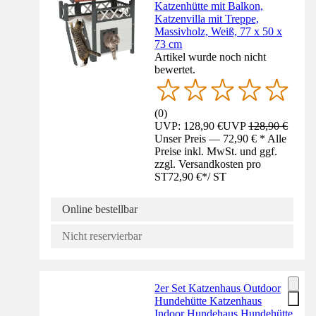
Katzenhütte mit Balkon,
Katzenvilla mit Treppe,
Massivholz, Weiß, 77 x 50 x
73 cm
Artikel wurde noch nicht
bewertet.
(
0
)
UVP: 128,90 €
UVP
128,90 €
Unser Preis — 72,90 € * Alle
Preise inkl. MwSt. und ggf.
zzgl. Versandkosten pro
ST
72,90 €
*
/
ST
Online bestellbar
Nicht reservierbar
2er Set Katzenhaus Outdoor
Hundehütte Katzenhaus
Indoor Hundehaus Hundehütte