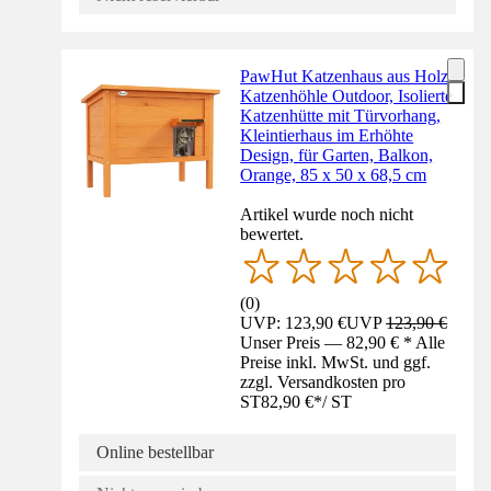
PawHut Katzenhaus aus Holz,
Katzenhöhle Outdoor, Isolierte
Katzenhütte mit Türvorhang,
Kleintierhaus im Erhöhte
Design, für Garten, Balkon,
Orange, 85 x 50 x 68,5 cm
Artikel wurde noch nicht
bewertet.
(
0
)
UVP: 123,90 €
UVP
123,90 €
Unser Preis — 82,90 € * Alle
Preise inkl. MwSt. und ggf.
zzgl. Versandkosten pro
ST
82,90 €
*
/
ST
Online bestellbar