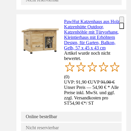
PawHut Katzenhaus aus Holz,
Katzenhütte Outdoor,
Katzenhöhle mit Türvorhang,
Kleintierhaus mit Erhöhtem
Design, für Garten, Balkon,
Gelb, 57 x 45 x 43 cm
Artikel wurde noch nicht
bewertet.
(
0
)
UVP: 91,90 €
UVP
91,90 €
Unser Preis — 54,90 € * Alle
Preise inkl. MwSt. und ggf.
zzgl. Versandkosten pro
ST
54,90 €
*
/
ST
Online bestellbar
Nicht reservierbar