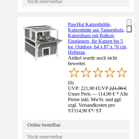
Nicht reservierbar
PawHut Katzenhöhle,
Katzenhütte aus Tannenholz,
Katzenhaus mit Balkon,
Eingängen, für Katzen bis 5
kg, Outdoor, 64 x 87 x 76 cm,
Hellgrau
Artikel wurde noch nicht
bewertet.
(
0
)
UVP: 221,90 €
UVP
221,90 €
Unser Preis — 114,90 € * Alle
Preise inkl. MwSt. und ggf.
zzgl. Versandkosten pro
ST
114,90 €
*
/
ST
Online bestellbar
Nicht reservierbar