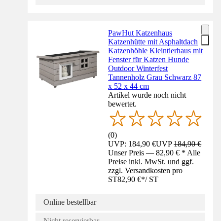
PawHut Katzenhaus
Katzenhütte mit Asphaltdach
Katzenhöhle Kleintierhaus mit
Fenster für Katzen Hunde
Outdoor Winterfest
Tannenholz Grau Schwarz 87
x 52 x 44 cm
Artikel wurde noch nicht
bewertet.
(
0
)
UVP: 184,90 €
UVP
184,90 €
Unser Preis — 82,90 € * Alle
Preise inkl. MwSt. und ggf.
zzgl. Versandkosten pro
ST
82,90 €
*
/
ST
Online bestellbar
Nicht reservierbar