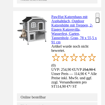
PawHut Katzenhaus mit
Asphaltdach, Outdoor
Katzenhütte mit Treppen, 2-
Etagen Katzenvilla,
Wasserfest, Garten,
Tannenholz, Grau, 78 x 55,5 x
91 cm
Artikel wurde noch nicht
bewertet.
(
0
)
UVP: 254,90 €
UVP
254,90 €
Unser Preis — 114,90 € * Alle
Preise inkl. MwSt. und ggf.
zzgl. Versandkosten pro
ST
114,90 €
*
/
ST
Online bestellbar