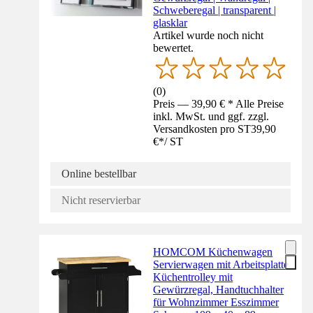
Schweberegal | transparent |
glasklar
Artikel wurde noch nicht
bewertet.
(
0
)
Preis — 39,90 € * Alle Preise
inkl. MwSt. und ggf. zzgl.
Versandkosten pro ST
39,90
€
*
/
ST
Online bestellbar
Nicht reservierbar
HOMCOM Küchenwagen
Servierwagen mit Arbeitsplatte
Küchentrolley mit
Gewürzregal, Handtuchhalter
für Wohnzimmer Esszimmer