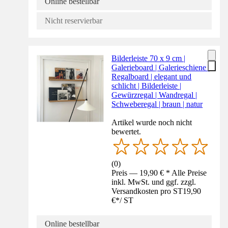
Online bestellbar
Nicht reservierbar
Bilderleiste 70 x 9 cm |
Galerieboard | Galerieschiene |
Regalboard | elegant und
schlicht | Bilderleiste |
Gewürzregal | Wandregal |
Schweberegal | braun | natur
Artikel wurde noch nicht
bewertet.
(
0
)
Preis — 19,90 € * Alle Preise
inkl. MwSt. und ggf. zzgl.
Versandkosten pro ST
19,90
€
*
/
ST
Online bestellbar