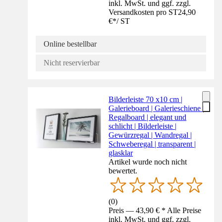
inkl. MwSt. und ggf. zzgl.
Versandkosten pro ST
24,90
€
*
/
ST
Online bestellbar
Nicht reservierbar
Bilderleiste 70 x10 cm |
Galerieboard | Galerieschiene |
Regalboard | elegant und
schlicht | Bilderleiste |
Gewürzregal | Wandregal |
Schweberegal | transparent |
glasklar
Artikel wurde noch nicht
bewertet.
(
0
)
Preis — 43,90 € * Alle Preise
inkl. MwSt. und ggf. zzgl.