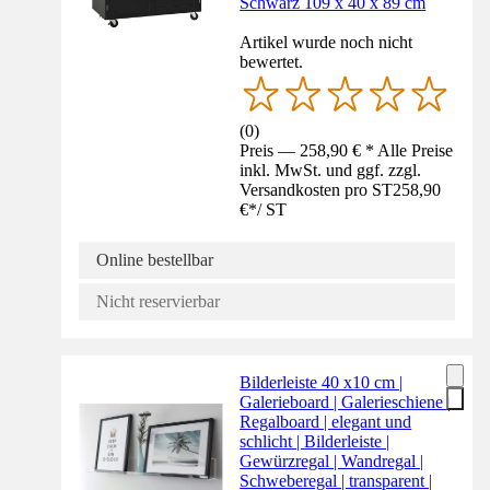
Schwarz 109 x 40 x 89 cm
Artikel wurde noch nicht
bewertet.
(
0
)
Preis — 258,90 € * Alle Preise
inkl. MwSt. und ggf. zzgl.
Versandkosten pro ST
258,90
€
*
/
ST
Online bestellbar
Nicht reservierbar
Bilderleiste 40 x10 cm |
Galerieboard | Galerieschiene |
Regalboard | elegant und
schlicht | Bilderleiste |
Gewürzregal | Wandregal |
Schweberegal | transparent |