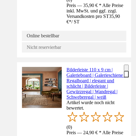
Preis — 35,90 € * Alle Preise
inkl. MwSt. und ggf. zzgl.
Versandkosten pro ST
35,90
€
*
/
ST
Online bestellbar
Nicht reservierbar
Bilderleiste 110 x 9 cm |
Galerieboard | Galerieschiene |
Regalboard | elegant und
schlicht | Bilderleiste |
Gewürzregal | Wandregal |
Schweberegal | weiß
Artikel wurde noch nicht
bewertet.
(
0
)
Preis — 24,90 € * Alle Preise