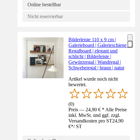
Online bestellbar
Nicht reservierbar
Bilderleiste 110 x 9 cm |
Galerieboard | Galerieschiene |
Regalboard | elegant und
schlicht | Bilderleiste |
Gewürzregal | Wandregal |
Schweberegal | braun | natur
Artikel wurde noch nicht
bewertet.
(
0
)
Preis — 24,90 € * Alle Preise
inkl. MwSt. und ggf. zzgl.
Versandkosten pro ST
24,90
€
*
/
ST