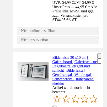
UVP: 54,99 €
UVP
54,99 €
Unser Preis — 44,95 € * Alle
Preise inkl. MwSt. und ggf.
zzgl. Versandkosten pro
ST
44,95 €
*
/
ST
Nicht online bestellbar
Nicht reservierbar
Bilderleiste 30 x10 cm |
Galerieboard | Galerieschiene |
Regalboard | elegant und
schlicht | Bilderleiste |
Gewürzregal | Wandregal |
Schweberegal | transparent |
glasklar
Artikel wurde noch nicht
bewertet.
(
0
)