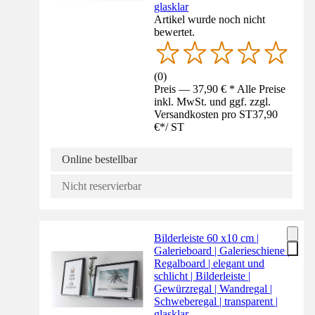
glasklar
Artikel wurde noch nicht
bewertet.
(
0
)
Preis — 37,90 € * Alle Preise
inkl. MwSt. und ggf. zzgl.
Versandkosten pro ST
37,90
€
*
/
ST
Online bestellbar
Nicht reservierbar
Bilderleiste 60 x10 cm |
Galerieboard | Galerieschiene |
Regalboard | elegant und
schlicht | Bilderleiste |
Gewürzregal | Wandregal |
Schweberegal | transparent |
glasklar