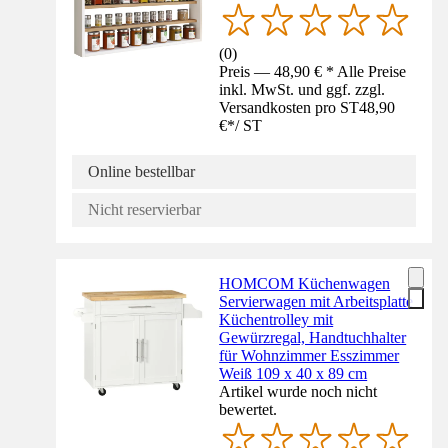
(
0
)
Preis — 48,90 € * Alle Preise
inkl. MwSt. und ggf. zzgl.
Versandkosten pro ST
48,90
€
*
/
ST
Online bestellbar
Nicht reservierbar
HOMCOM Küchenwagen
Servierwagen mit Arbeitsplatte
Küchentrolley mit
Gewürzregal, Handtuchhalter
für Wohnzimmer Esszimmer
Weiß 109 x 40 x 89 cm
Artikel wurde noch nicht
bewertet.