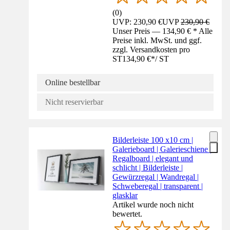
(
0
)
UVP: 230,90 €
UVP
230,90 €
Unser Preis — 134,90 € * Alle
Preise inkl. MwSt. und ggf.
zzgl. Versandkosten pro
ST
134,90 €
*
/
ST
Online bestellbar
Nicht reservierbar
Bilderleiste 100 x10 cm |
Galerieboard | Galerieschiene |
Regalboard | elegant und
schlicht | Bilderleiste |
Gewürzregal | Wandregal |
Schweberegal | transparent |
glasklar
Artikel wurde noch nicht
bewertet.