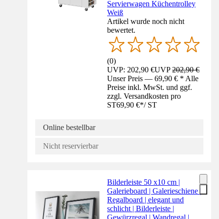
Servierwagen Küchentrolley
Weiß
Artikel wurde noch nicht
bewertet.
(
0
)
UVP: 202,90 €
UVP
202,90 €
Unser Preis — 69,90 € * Alle
Preise inkl. MwSt. und ggf.
zzgl. Versandkosten pro
ST
69,90 €
*
/
ST
Online bestellbar
Nicht reservierbar
Bilderleiste 50 x10 cm |
Galerieboard | Galerieschiene |
Regalboard | elegant und
schlicht | Bilderleiste |
Gewürzregal | Wandregal |