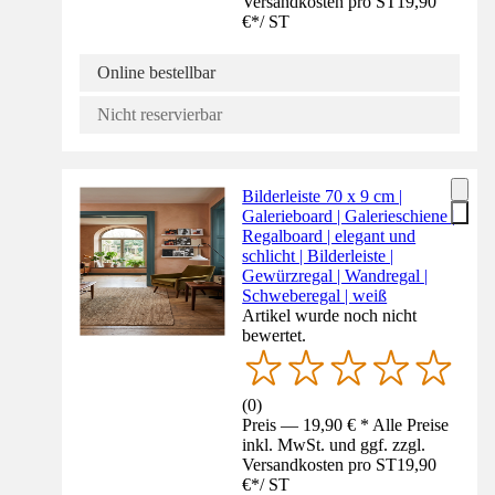
Versandkosten pro ST
19,90
€
*
/
ST
Online bestellbar
Nicht reservierbar
Bilderleiste 70 x 9 cm |
Galerieboard | Galerieschiene |
Regalboard | elegant und
schlicht | Bilderleiste |
Gewürzregal | Wandregal |
Schweberegal | weiß
Artikel wurde noch nicht
bewertet.
(
0
)
Preis — 19,90 € * Alle Preise
inkl. MwSt. und ggf. zzgl.
Versandkosten pro ST
19,90
€
*
/
ST