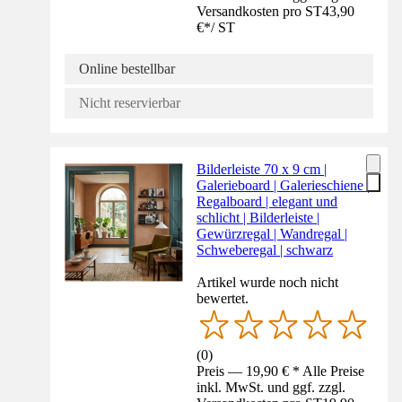
Versandkosten pro ST
43,90
€
*
/
ST
Online bestellbar
Nicht reservierbar
Bilderleiste 70 x 9 cm |
Galerieboard | Galerieschiene |
Regalboard | elegant und
schlicht | Bilderleiste |
Gewürzregal | Wandregal |
Schweberegal | schwarz
Artikel wurde noch nicht
bewertet.
(
0
)
Preis — 19,90 € * Alle Preise
inkl. MwSt. und ggf. zzgl.