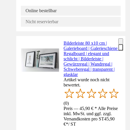
Online bestellbar
Nicht reservierbar
Bilderleiste 80 x10 cm |
Galerieboard | Galerieschiene |
Regalboard | elegant und
schlicht | Bilderleiste |
Gewürzregal | Wandregal |
Schweberegal | transparent |
glasklar
Artikel wurde noch nicht
bewertet.
(
0
)
Preis — 45,90 € * Alle Preise
inkl. MwSt. und ggf. zzgl.
Versandkosten pro ST
45,90
€
*
/
ST