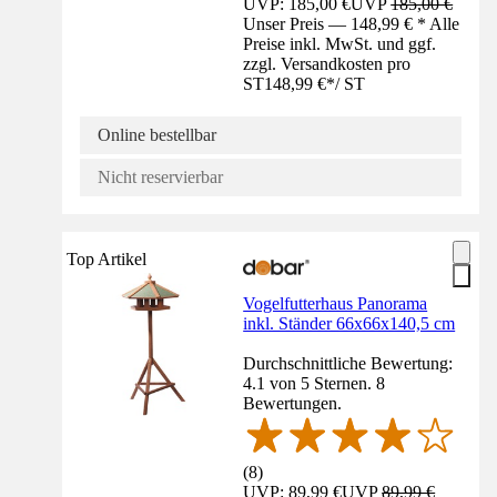
UVP: 185,00 €
UVP
185,00 €
Unser Preis — 148,99 € * Alle
Preise inkl. MwSt. und ggf.
zzgl. Versandkosten pro
ST
148,99 €
*
/
ST
Online bestellbar
Nicht reservierbar
Top Artikel
Vogelfutterhaus Panorama
inkl. Ständer 66x66x140,5 cm
Durchschnittliche Bewertung:
4.1 von 5 Sternen. 8
Bewertungen.
(
8
)
UVP: 89,99 €
UVP
89,99 €