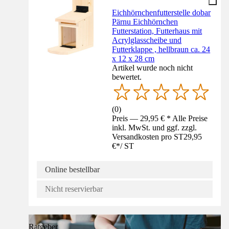
Eichhörnchenfutterstelle dobar
Pärnu Eichhörnchen
Futterstation, Futterhaus mit
Acrylglasscheibe und
Futterklappe , hellbraun ca. 24
x 12 x 28 cm
Artikel wurde noch nicht
bewertet.
(
0
)
Preis — 29,95 € * Alle Preise
inkl. MwSt. und ggf. zzgl.
Versandkosten pro ST
29,95
€
*
/
ST
Online bestellbar
Nicht reservierbar
Ratgeber