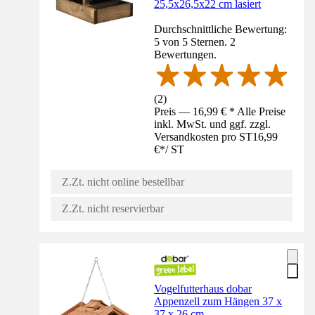
25,5x26,5x22 cm lasiert
Durchschnittliche Bewertung:
5 von 5 Sternen. 2
Bewertungen.
(
2
)
Preis — 16,99 € * Alle Preise
inkl. MwSt. und ggf. zzgl.
Versandkosten pro ST
16,99
€
*
/
ST
Z.Zt. nicht online bestellbar
Z.Zt. nicht reservierbar
Vogelfutterhaus dobar
Appenzell zum Hängen 37 x
37 x 26 cm