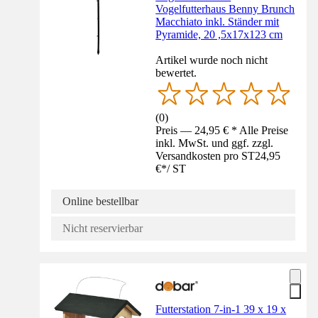
Vogelfutterhaus Benny Brunch
Macchiato inkl. Ständer mit
Pyramide, 20 ,5x17x123 cm
Artikel wurde noch nicht
bewertet.
(
0
)
Preis — 24,95 € * Alle Preise
inkl. MwSt. und ggf. zzgl.
Versandkosten pro ST
24,95
€
*
/
ST
Online bestellbar
Nicht reservierbar
Futterstation 7-in-1 39 x 19 x