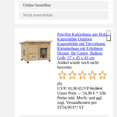
Online bestellbar
Nicht reservierbar
PawHut Katzenhaus aus Holz,
Katzenhütte Outdoor,
Katzenhöhle mit Türvorhang,
Kleintierhaus mit Erhöhtem
Design, für Garten, Balkon,
Gelb, 57 x 45 x 43 cm
Artikel wurde noch nicht
bewertet.
(
0
)
UVP: 91,90 €
UVP
91,90 €
Unser Preis — 54,90 € * Alle
Preise inkl. MwSt. und ggf.
zzgl. Versandkosten pro
ST
54,90 €
*
/
ST