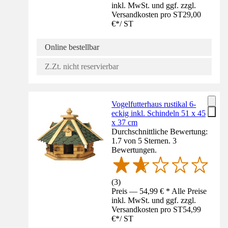
inkl. MwSt. und ggf. zzgl.
Versandkosten pro ST
29,00
€
*
/
ST
Online bestellbar
Z.Zt. nicht reservierbar
Vogelfutterhaus rustikal 6-
eckig inkl. Schindeln 51 x 45
x 37 cm
Durchschnittliche Bewertung:
1.7 von 5 Sternen. 3
Bewertungen.
(
3
)
Preis — 54,99 € * Alle Preise
inkl. MwSt. und ggf. zzgl.
Versandkosten pro ST
54,99
€
*
/
ST