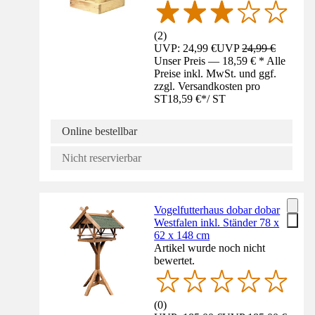
(
2
)
UVP: 24,99 €
UVP
24,99 €
Unser Preis — 18,59 € * Alle
Preise inkl. MwSt. und ggf.
zzgl. Versandkosten pro
ST
18,59 €
*
/
ST
Online bestellbar
Nicht reservierbar
Vogelfutterhaus dobar dobar
Westfalen inkl. Ständer 78 x
62 x 148 cm
Artikel wurde noch nicht
bewertet.
(
0
)