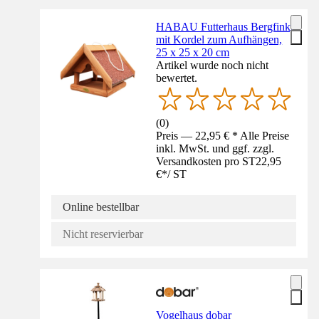
HABAU Futterhaus Bergfink,
mit Kordel zum Aufhängen,
25 x 25 x 20 cm
Artikel wurde noch nicht
bewertet.
(
0
)
Preis — 22,95 € * Alle Preise
inkl. MwSt. und ggf. zzgl.
Versandkosten pro ST
22,95
€
*
/
ST
Online bestellbar
Nicht reservierbar
Vogelhaus dobar