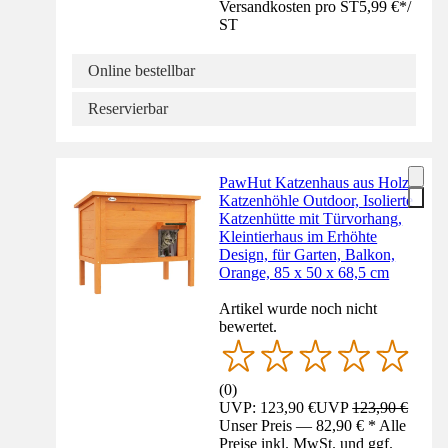
Versandkosten pro ST
5,99 €
*
/
ST
Online bestellbar
Reservierbar
PawHut Katzenhaus aus Holz,
Katzenhöhle Outdoor, Isolierte
Katzenhütte mit Türvorhang,
Kleintierhaus im Erhöhte
Design, für Garten, Balkon,
Orange, 85 x 50 x 68,5 cm
Artikel wurde noch nicht
bewertet.
(
0
)
UVP: 123,90 €
UVP
123,90 €
Unser Preis — 82,90 € * Alle
Preise inkl. MwSt. und ggf.