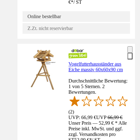
€
*
/
ST
Online bestellbar
Z.Zt. nicht reservierbar
Vogelfutterhausständer aus
Eiche massiv 60x60x90 cm
Durchschnittliche Bewertung:
1 von 5 Sternen. 2
Bewertungen.
(
2
)
UVP: 66,99 €
UVP
66,99 €
Unser Preis — 52,99 € * Alle
Preise inkl. MwSt. und ggf.
zzgl. Versandkosten pro
ST
52,99 €
*
/
ST