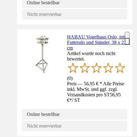
Online bestellbar
Nicht reservierbar
HABAU Vogelhaus Oslo, mit
Futtersilo und Ständer, 38 x 23
cm
Artikel wurde noch nicht
bewertet.
(
0
)
Preis — 56,95 € * Alle Preise
inkl. MwSt. und ggf. zzgl.
Versandkosten pro ST
56,95
€
*
/
ST
Online bestellbar
Nicht reservierbar