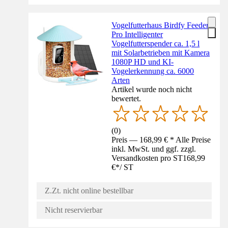
Vogelfutterhaus Birdfy Feeder
Pro Intelligenter
Vogelfutterspender ca. 1,5 l
mit Solarbetrieben mit Kamera
1080P HD und KI-
Vogelerkennung ca. 6000
Arten
Artikel wurde noch nicht
bewertet.
(
0
)
Preis — 168,99 € * Alle Preise
inkl. MwSt. und ggf. zzgl.
Versandkosten pro ST
168,99
€
*
/
ST
Z.Zt. nicht online bestellbar
Nicht reservierbar