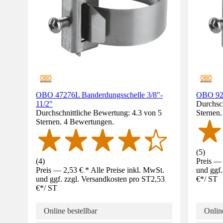
OBO 47276L Banderdungsschelle 3/8"-
OBO 927
11/2"
Durchsch
Durchschnittliche Bewertung: 4.3 von 5
Sternen
Sternen. 4 Bewertungen.
(
5
)
(
4
)
Preis — 
Preis — 2,53 € * Alle Preise inkl. MwSt.
und ggf.
und ggf. zzgl. Versandkosten pro ST
2,53
€
*
/
ST
€
*
/
ST
Online bestellbar
Online