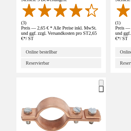
(
3
)
(
1
)
Preis — 2,65 € * Alle Preise inkl. MwSt.
Preis — 
und ggf. zzgl. Versandkosten pro ST
2,65
und ggf.
€
*
/
ST
€
*
/
ST
Online bestellbar
Online
Reservierbar
Reser