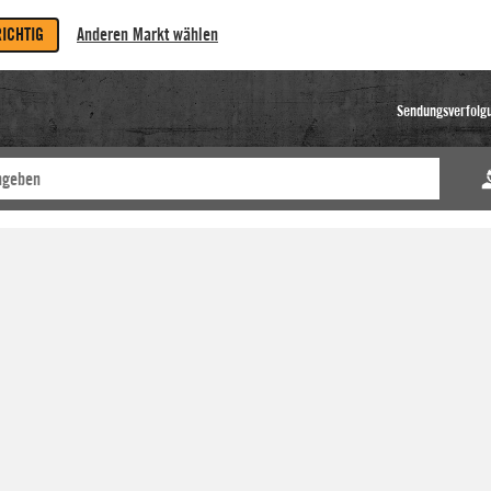
RICHTIG
Anderen Markt wählen
Sendungsverfolg