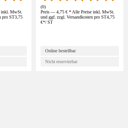
(
0
)
e inkl. MwSt.
Preis — 4,75 € * Alle Preise inkl. MwSt.
n pro ST
3,75
und ggf. zzgl. Versandkosten pro ST
4,75
€
*
/
ST
Online bestellbar
Nicht reservierbar