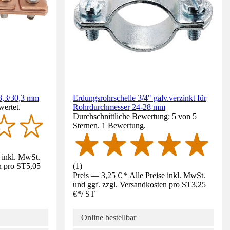
3,3/30,3 mm
Erdungsrohrschelle 3/4" galv.verzinkt für
wertet.
Rohrdurchmesser 24-28 mm
Durchschnittliche Bewertung: 5 von 5
Sternen. 1 Bewertung.
e inkl. MwSt.
n pro ST
5,05
(
1
)
Preis — 3,25 € * Alle Preise inkl. MwSt.
und ggf. zzgl. Versandkosten pro ST
3,25
€
*
/
ST
Online bestellbar