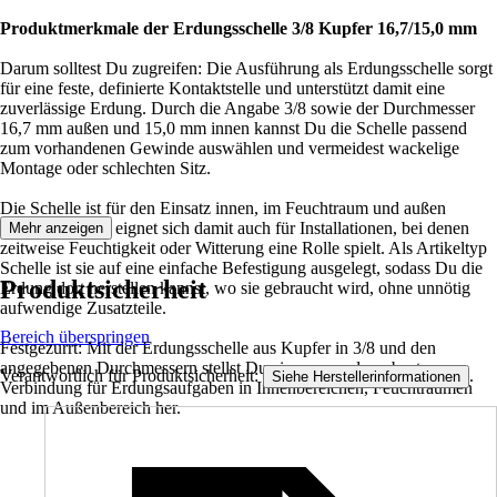
Produktmerkmale der Erdungsschelle 3/8 Kupfer 16,7/15,0 mm
Darum solltest Du zugreifen: Die Ausführung als Erdungsschelle sorgt
für eine feste, definierte Kontaktstelle und unterstützt damit eine
zuverlässige Erdung. Durch die Angabe 3/8 sowie der Durchmesser
16,7 mm außen und 15,0 mm innen kannst Du die Schelle passend
zum vorhandenen Gewinde auswählen und vermeidest wackelige
Montage oder schlechten Sitz.
Die Schelle ist für den Einsatz innen, im Feuchtraum und außen
vorgesehen und eignet sich damit auch für Installationen, bei denen
Mehr anzeigen
zeitweise Feuchtigkeit oder Witterung eine Rolle spielt. Als Artikeltyp
Schelle ist sie auf eine einfache Befestigung ausgelegt, sodass Du die
Produktsicherheit
Erdung dort herstellen kannst, wo sie gebraucht wird, ohne unnötig
aufwendige Zusatzteile.
Bereich überspringen
Festgezurrt: Mit der Erdungsschelle aus Kupfer in 3/8 und den
angegebenen Durchmessern stellst Du eine passende, robuste
Verantwortlich für Produktsicherheit:
.
Siehe Herstellerinformationen
Verbindung für Erdungsaufgaben in Innenbereichen, Feuchträumen
und im Außenbereich her.