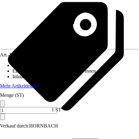
Art.-Nr.
4062695
Artikeltyp
:
Schelle
Einsatzbereich
:
Außen, Feuchtraum, Innen
Inhalt
:
1 Stück
Mehr Artikeldetails
Menge (ST)
1 ST
Verkauf durch:
HORNBACH