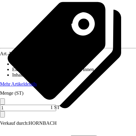
Art.-Nr.
4062693
Artikeltyp
:
Schelle
Einsatzbereich
:
Außen, Feuchtraum, Innen
Inhalt
:
1 Stück
Mehr Artikeldetails
Menge (ST)
1 ST
Verkauf durch:
HORNBACH