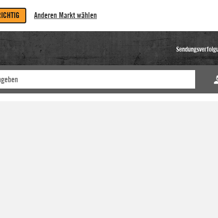
RICHTIG
Anderen Markt wählen
Sendungsverfolg