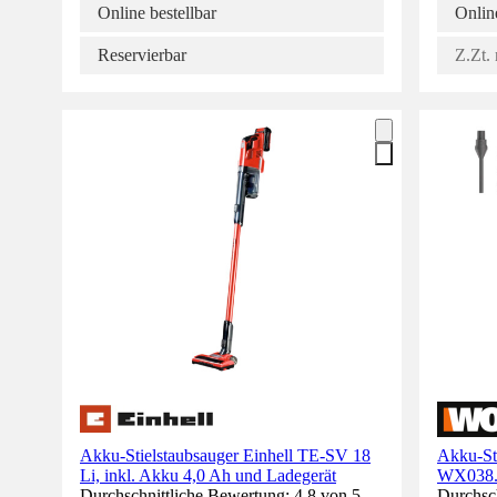
Online bestellbar
Online
Reservierbar
Z.Zt. 
Akku-Stielstaubsauger Einhell TE-SV 18
Akku-S
Li, inkl. Akku 4,0 Ah und Ladegerät
WX038.9
Durchschnittliche Bewertung: 4.8 von 5
Durchsch