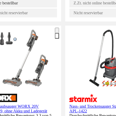
 bestellbar
Z.Zt. nicht online bestellb
nicht reservierbar
Nicht reservierbar
taubsauger WORX 20V
Nass- und Trockensauger St
, ohne Akku und Ladegerät
APL-1422
nittliche Bewertung: 3.3 von 5
Durchschnittliche Bewertung