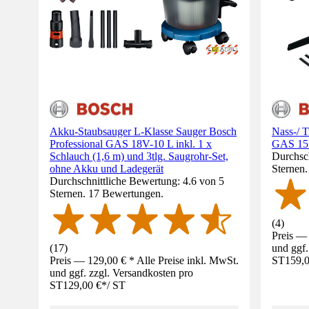
Akku-Staubsauger L-Klasse Sauger Bosch
Nass-/ T
Professional GAS 18V-10 L inkl. 1 x
GAS 15 
Schlauch (1,6 m) und 3tlg. Saugrohr-Set,
Durchsch
ohne Akku und Ladegerät
Sternen
Durchschnittliche Bewertung: 4.6 von 5
Sternen. 17 Bewertungen.
(
4
)
Preis — 
(
17
)
und ggf.
Preis — 129,00 € * Alle Preise inkl. MwSt.
ST
159,0
und ggf. zzgl. Versandkosten pro
ST
129,00 €
*
/
ST