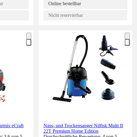
ar
Online bestellbar
Nicht reservierbar
armix eCraft
Nass- und Trockensauger Nilfisk Multi II
22T Premium Home Edition
: 3.6 von 5
Durchschnittliche Bewertung: 4 von 5