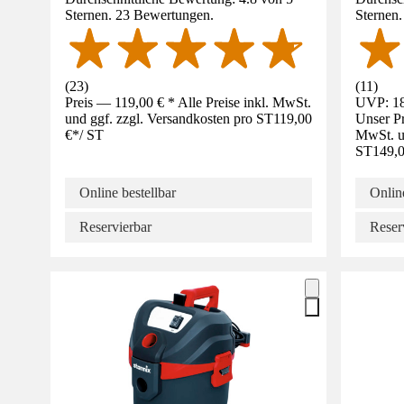
Sternen. 23 Bewertungen.
Sternen
(
23
)
(
11
)
Preis — 119,00 € * Alle Preise inkl. MwSt.
UVP: 18
und ggf. zzgl. Versandkosten pro ST
119,00
Unser Pr
€
*
/
ST
MwSt. un
ST
149,0
Online bestellbar
Online
Reservierbar
Reser