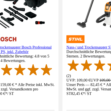
rockensauger Bosch Professional
Nass-/ und Trockensauger 
PS, inkl. Zubehör
Durchschnittliche Bewertun
nittliche Bewertung: 4.8 von 5
Sternen. 2 Bewertungen.
. 4 Bewertungen.
(
2
)
UVP: 109,00 €
UVP
109,00
159,00 € * Alle Preise inkl. MwSt.
Unser Preis — 82,45 € * Alle
 zzgl. Versandkosten pro
MwSt. und ggf. zzgl. Versa
0 €
*
/
ST
ST
82,45 €
*
/
ST