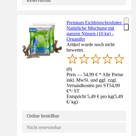
Reservierbar
Premium Eichhörnchenfutter –
Natürliche Mischung mit
ganzen Nüssen (10 kg) -
Organifer
Artikel wurde noch nicht
bewertet.
(
0
)
Preis — 54,99 € * Alle Preise
inkl. MwSt. und ggf. zzgl.
Versandkosten pro ST
54,99
€
*
/
ST
Entspricht 5,49 € pro kg
(
5,49
€
/
kg
)
Online bestellbar
Nicht reservierbar