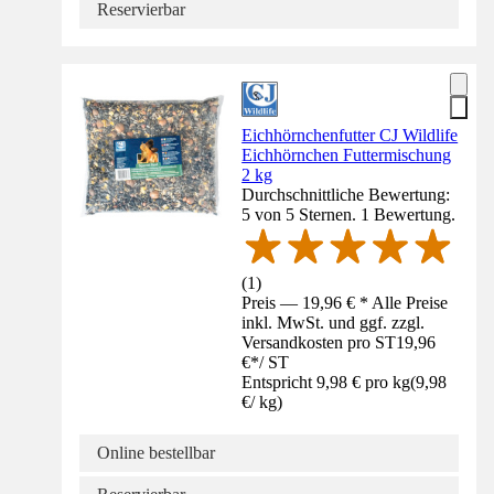
Reservierbar
Eichhörnchenfutter CJ Wildlife
Eichhörnchen Futtermischung
2 kg
Durchschnittliche Bewertung:
5 von 5 Sternen. 1 Bewertung.
(
1
)
Preis — 19,96 € * Alle Preise
inkl. MwSt. und ggf. zzgl.
Versandkosten pro ST
19,96
€
*
/
ST
Entspricht 9,98 € pro kg
(
9,98
€
/
kg
)
Online bestellbar