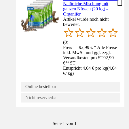
Natürliche Mischung mit
ganzen Nüssen (20 kg) -
Organifer
Artikel wurde noch nicht
bewertet.
(
0
)
Preis — 92,99 € * Alle Preise
inkl. MwSt. und ggf. zzgl.
Versandkosten pro ST
92,99
€
*
/
ST
Entspricht 4,64 € pro kg
(
4,64
€
/
kg
)
Online bestellbar
Nicht reservierbar
Seite 1 von 1