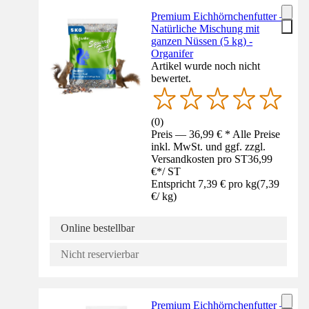
Premium Eichhörnchenfutter –
Natürliche Mischung mit
ganzen Nüssen (5 kg) -
Organifer
Artikel wurde noch nicht
bewertet.
(
0
)
Preis — 36,99 € * Alle Preise
inkl. MwSt. und ggf. zzgl.
Versandkosten pro ST
36,99
€
*
/
ST
Entspricht 7,39 € pro kg
(
7,39
€
/
kg
)
Online bestellbar
Nicht reservierbar
Premium Eichhörnchenfutter –