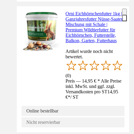
Orni Eichhörnchenfutter 1kg |
Ganzjahresfutter Nüsse-Saaten
Mischung mit Schale |
Premium Wildtierfutter für
Eichhörnchen, Futterstelle,
Balkon, Garten, Futterhaus
Artikel wurde noch nicht
bewertet.
(
0
)
Preis — 14,95 € * Alle Preise
inkl. MwSt. und ggf. zzgl.
Versandkosten pro ST
14,95
€
*
/
ST
Online bestellbar
Nicht reservierbar