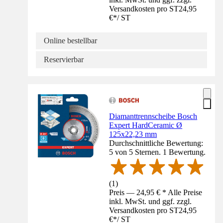
Versandkosten pro ST
24,95
€
*
/
ST
Online bestellbar
Reservierbar
Diamanttrennscheibe Bosch
Expert HardCeramic Ø
125x22,23 mm
Durchschnittliche Bewertung:
5 von 5 Sternen. 1 Bewertung.
(
1
)
Preis — 24,95 € * Alle Preise
inkl. MwSt. und ggf. zzgl.
Versandkosten pro ST
24,95
€
*
/
ST