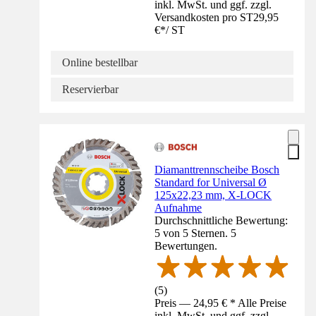
inkl. MwSt. und ggf. zzgl.
Versandkosten pro ST
29,95
€
*
/
ST
Online bestellbar
Reservierbar
Diamanttrennscheibe Bosch
Standard for Universal Ø
125x22,23 mm, X-LOCK
Aufnahme
Durchschnittliche Bewertung:
5 von 5 Sternen. 5
Bewertungen.
(
5
)
Preis — 24,95 € * Alle Preise
inkl. MwSt. und ggf. zzgl.