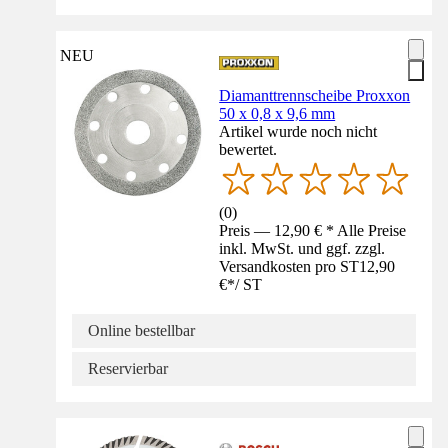
NEU
Diamanttrennscheibe Proxxon
50 x 0,8 x 9,6 mm
Artikel wurde noch nicht
bewertet.
(
0
)
Preis — 12,90 € * Alle Preise
inkl. MwSt. und ggf. zzgl.
Versandkosten pro ST
12,90
€
*
/
ST
Online bestellbar
Reservierbar