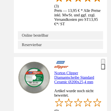
(
3
)
Preis — 13,95 € * Alle Preise
inkl. MwSt. und ggf. zzgl.
Versandkosten pro ST
13,95
€
*
/
ST
Online bestellbar
Reservierbar
Norton Clipper
Diamantscheibe Standard
Ceramic Ø200x25,4 mm
Artikel wurde noch nicht
bewertet.
(
0
)