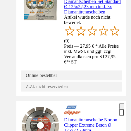
Diamantscheiben-Set Standard
Ø 125x22,23 mm inkl. 3x
Diamanttrennscheiben
Artikel wurde noch nicht
bewertet.
(
0
)
Preis — 27,95 € * Alle Preise
inkl. MwSt. und ggf. zzgl.
Versandkosten pro ST
27,95
€
*
/
ST
Online bestellbar
Z.Zt. nicht reservierbar
Diamanttrennscheibe Norton
Clipper Extreme Beton Ø
125x22,23mm