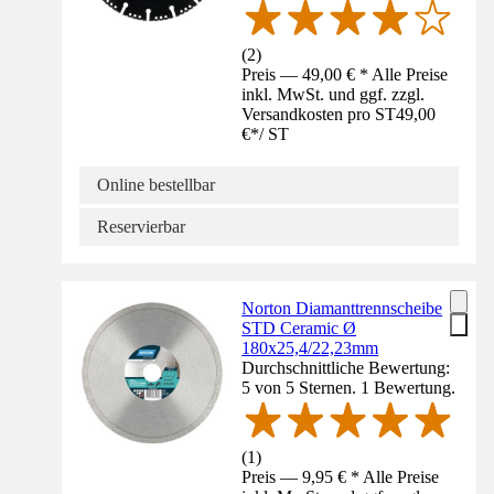
(
2
)
Preis — 49,00 € * Alle Preise
inkl. MwSt. und ggf. zzgl.
Versandkosten pro ST
49,00
€
*
/
ST
Online bestellbar
Reservierbar
Norton Diamanttrennscheibe
STD Ceramic Ø
180x25,4/22,23mm
Durchschnittliche Bewertung:
5 von 5 Sternen. 1 Bewertung.
(
1
)
Preis — 9,95 € * Alle Preise