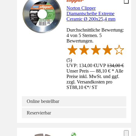
Norton Clipper
Diamantscheibe Extreme
Ceramic Ø 200x25,4 mm
Durchschnittliche Bewertung:
4 von 5 Sternen. 5
Bewertungen.
(
5
)
UVP: 134,00 €
UVP
134,00 €
Unser Preis — 88,10 € * Alle
Preise inkl. MwSt. und ggf.
zzgl. Versandkosten pro
ST
88,10 €
*
/
ST
Online bestellbar
Reservierbar