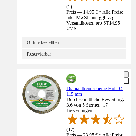
(
5
)
Preis — 14,95 € * Alle Preise
inkl. MwSt. und ggf. zzgl.
Versandkosten pro ST
14,95
€
*
/
ST
Online bestellbar
Reservierbar
Diamanttrennscheibe Hufa Ø
115 mm
Durchschnittliche Bewertung:
3.6 von 5 Sternen. 17
Bewertungen.
(
17
)
Preis — 23,95 € * Alle Preise