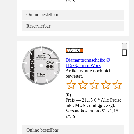
€
*
/
ST
Online bestellbar
Reservierbar
Diamanttrennscheibe Ø
115x9,5 mm Worx
Artikel wurde noch nicht
bewertet.
(
0
)
Preis — 21,15 € * Alle Preise
inkl. MwSt. und ggf. zzgl.
Versandkosten pro ST
21,15
€
*
/
ST
Online bestellbar