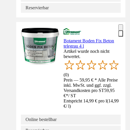
Reservierbar
Botament Boden Fix Beton
telegrau 4 l
Artikel wurde noch nicht
bewertet.
(
0
)
Preis — 59,95 € * Alle Preise
inkl. MwSt. und ggf. zzgl.
Versandkosten pro ST
59,95
€
*
/
ST
Entspricht 14,99 € pro l
(
14,99
€
/
l
)
Online bestellbar