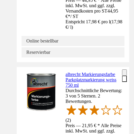
Preis — 44,95 € * Alle Preise
inkl. MwSt. und ggf. zzgl.
Versandkosten pro ST
44,95
€
*
/
ST
Entspricht 17,98 € pro l
(
17,98
€
/
l
)
Online bestellbar
Reservierbar
albrecht Markierungsfarbe
Parkplatzmarkierung weiss
750 ml
Durchschnittliche Bewertung:
3 von 5 Sternen. 2
Bewertungen.
(
2
)
Preis — 21,95 € * Alle Preise
inkl. MwSt. und ggf. zzgl.