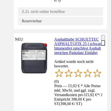
€
/
l
)
Z.Zt. nicht online bestellbar
Reservierbar
NEU
Asphaltfarbe SCHUETTEC
ASPHALT©FIX 25 l schwarz
bitumenfrei rutschfest Asphalt
streichen Parkplatz Einfahrt
Artikel wurde noch nicht
bewertet.
(
0
)
Preis — 15,92 € * Alle Preise
inkl. MwSt. und ggf. zzgl.
Versandkosten pro l
15,92 €
*
/
l
Entspricht 398,00 € pro
ST
(
398,00 €
/
ST
)