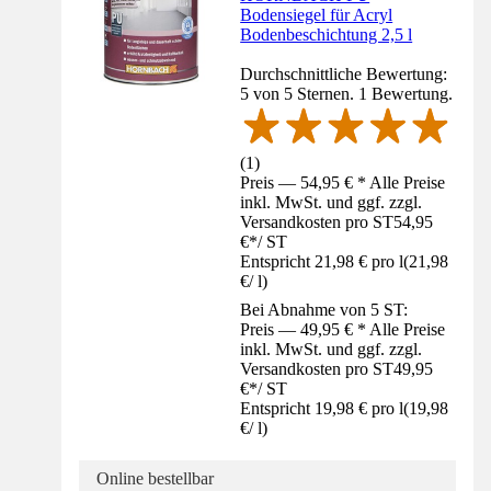
Bodensiegel für Acryl
Bodenbeschichtung 2,5 l
Durchschnittliche Bewertung:
5 von 5 Sternen. 1 Bewertung.
(
1
)
Preis — 54,95 € * Alle Preise
inkl. MwSt. und ggf. zzgl.
Versandkosten pro ST
54,95
€
*
/
ST
Entspricht 21,98 € pro l
(
21,98
€
/
l
)
Bei Abnahme von 5 ST:
Preis — 49,95 € * Alle Preise
inkl. MwSt. und ggf. zzgl.
Versandkosten pro ST
49,95
€
*
/
ST
Entspricht 19,98 € pro l
(
19,98
€
/
l
)
Online bestellbar