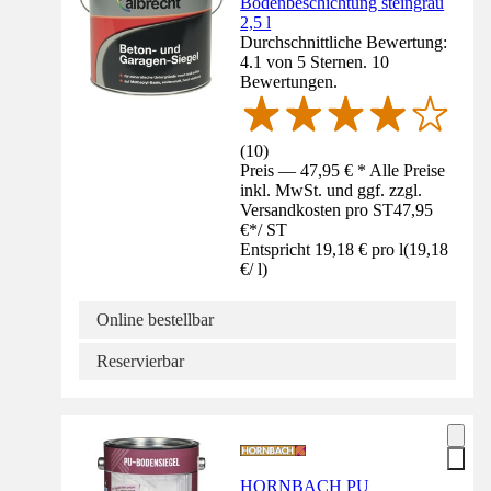
Bodenbeschichtung steingrau
2,5 l
Durchschnittliche Bewertung:
4.1 von 5 Sternen. 10
Bewertungen.
(
10
)
Preis — 47,95 € * Alle Preise
inkl. MwSt. und ggf. zzgl.
Versandkosten pro ST
47,95
€
*
/
ST
Entspricht 19,18 € pro l
(
19,18
€
/
l
)
Online bestellbar
Reservierbar
HORNBACH PU