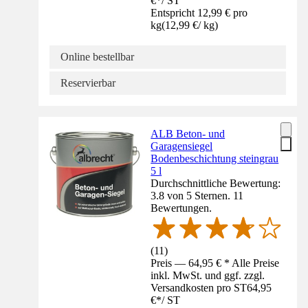
€
*
/
ST
Entspricht 12,99 € pro
kg
(
12,99 €
/
kg
)
Online bestellbar
Reservierbar
ALB Beton- und
Garagensiegel
Bodenbeschichtung steingrau
5 l
Durchschnittliche Bewertung:
3.8 von 5 Sternen. 11
Bewertungen.
(
11
)
Preis — 64,95 € * Alle Preise
inkl. MwSt. und ggf. zzgl.
Versandkosten pro ST
64,95
€
*
/
ST