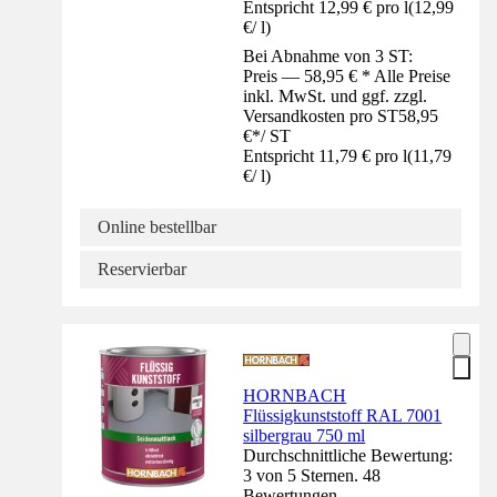
Entspricht 12,99 € pro l
(
12,99
€
/
l
)
Bei Abnahme von 3 ST:
Preis — 58,95 € * Alle Preise
inkl. MwSt. und ggf. zzgl.
Versandkosten pro ST
58,95
€
*
/
ST
Entspricht 11,79 € pro l
(
11,79
€
/
l
)
Online bestellbar
Reservierbar
HORNBACH
Flüssigkunststoff RAL 7001
silbergrau 750 ml
Durchschnittliche Bewertung:
3 von 5 Sternen. 48
Bewertungen.