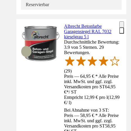
Reservierbar
Albrecht Betonfarbe
Garagensiegel RAL 7032
kieselgrau 5 l
Durchschnittliche Bewertung:
3.9 von 5 Sternen. 29
Bewertungen.
(
29
)
Preis — 64,95 € * Alle Preise
inkl. MwSt. und ggf. zzgl.
Versandkosten pro ST
64,95
€
*
/
ST
Entspricht 12,99 € pro l
(
12,99
€
/
l
)
Bei Abnahme von 3 ST:
Preis — 58,95 € * Alle Preise
inkl. MwSt. und ggf. zzgl.
Versandkosten pro ST
58,95