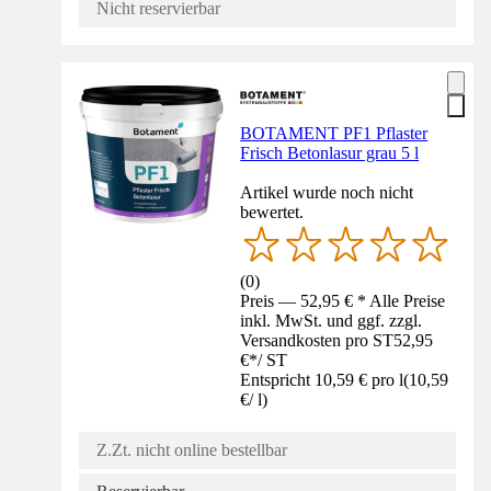
Nicht reservierbar
BOTAMENT PF1 Pflaster
Frisch Betonlasur grau 5 l
Artikel wurde noch nicht
bewertet.
(
0
)
Preis — 52,95 € * Alle Preise
inkl. MwSt. und ggf. zzgl.
Versandkosten pro ST
52,95
€
*
/
ST
Entspricht 10,59 € pro l
(
10,59
€
/
l
)
Z.Zt. nicht online bestellbar