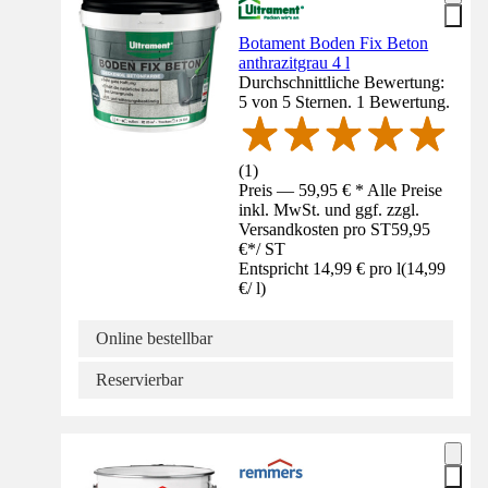
Botament Boden Fix Beton
anthrazitgrau 4 l
Durchschnittliche Bewertung:
5 von 5 Sternen. 1 Bewertung.
(
1
)
Preis — 59,95 € * Alle Preise
inkl. MwSt. und ggf. zzgl.
Versandkosten pro ST
59,95
€
*
/
ST
Entspricht 14,99 € pro l
(
14,99
€
/
l
)
Online bestellbar
Reservierbar