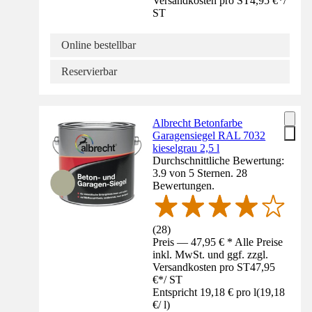
Versandkosten pro ST
4,95 €
*
/
ST
Online bestellbar
Reservierbar
Albrecht Betonfarbe
Garagensiegel RAL 7032
kieselgrau 2,5 l
Durchschnittliche Bewertung:
3.9 von 5 Sternen. 28
Bewertungen.
(
28
)
Preis — 47,95 € * Alle Preise
inkl. MwSt. und ggf. zzgl.
Versandkosten pro ST
47,95
€
*
/
ST
Entspricht 19,18 € pro l
(
19,18
€
/
l
)