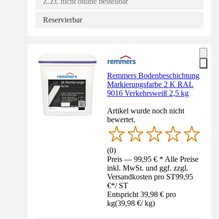
Z.Zt. nicht online bestellbar
Reservierbar
Remmers Bodenbeschichtung
Markierungsfarbe 2 K RAL
9016 Verkehrsweiß 2,5 kg
Artikel wurde noch nicht
bewertet.
(
0
)
Preis — 99,95 € * Alle Preise
inkl. MwSt. und ggf. zzgl.
Versandkosten pro ST
99,95
€
*
/
ST
Entspricht 39,98 € pro
kg
(
39,98 €
/
kg
)