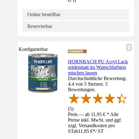
€
/
l
)
Online bestellbar
Reservierbar
Konfigurierbar
HORNBACH PU Acryl Lack
seidenmatt im Wunschfarbton
mischen lassen
Durchschnittliche Bewertung:
4.4 von 5 Sternen. 5
Bewertungen.
(
5
)
Preis — ab 11,95 € * Alle
Preise inkl. MwSt. und ggf.
zzgl. Versandkosten pro
ST
ab
11,95 €
*
/
ST