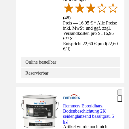
(
48
)
Preis — 16,95 € * Alle Preise
inkl. MwSt. und ggf. zzgl.
Versandkosten pro ST
16,95
€
*
/
ST
Entspricht 22,60 € pro l
(
22,60
€
/
l
)
Online bestellbar
Reservierbar
Remmers Epoxidharz
Bodenbeschichtung 2K
seidenglänzend basaltgrau 5
kg
Artikel wurde noch nicht