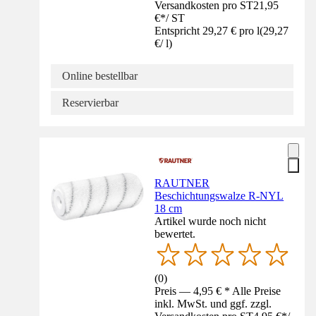
Versandkosten pro ST
21,95
€
*
/
ST
Entspricht 29,27 € pro l
(
29,27
€
/
l
)
Online bestellbar
Reservierbar
RAUTNER
Beschichtungswalze R-NYL
18 cm
Artikel wurde noch nicht
bewertet.
(
0
)
Preis — 4,95 € * Alle Preise
inkl. MwSt. und ggf. zzgl.