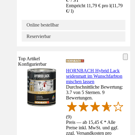
€
*
/
ST
Entspricht 11,79 € pro l
(
11,79
€
/
l
)
Online bestellbar
Reservierbar
Top Artikel
Konfigurierbar
HORNBACH Hybrid Lack
seidenmatt im Wunschfarbton
mischen lassen
Durchschnittliche Bewertung:
3.7 von 5 Sternen. 9
Bewertungen.
(
9
)
Preis — ab 15,45 € * Alle
Preise inkl. MwSt. und ggf.
zzgl. Versandkosten pro