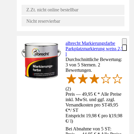
Z.Zt. nicht online bestellbar
Nicht reservierbar
albrecht Markierungsfarbe
Parkplatzmarkierung weiss 2,5
l
Durchschnittliche Bewertung:
3 von 5 Sternen. 2
Bewertungen.
(
2
)
Preis — 49,95 € * Alle Preise
inkl. MwSt. und ggf. zzgl.
Versandkosten pro ST
49,95
€
*
/
ST
Entspricht 19,98 € pro l
(
19,98
€
/
l
)
Bei Abnahme von 5 ST: