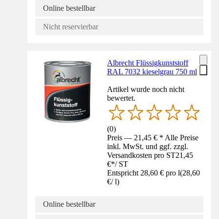
Online bestellbar
Nicht reservierbar
Albrecht Flüssigkunststoff
RAL 7032 kieselgrau 750 ml
Artikel wurde noch nicht
bewertet.
(
0
)
Preis — 21,45 € * Alle Preise
inkl. MwSt. und ggf. zzgl.
Versandkosten pro ST
21,45
€
*
/
ST
Entspricht 28,60 € pro l
(
28,60
€
/
l
)
Online bestellbar