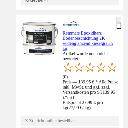
Reservierbar
Remmers Epoxidharz
Bodenbeschichtung 2K
seidenglänzend kieselgrau 5
kg
Artikel wurde noch nicht
bewertet.
(
0
)
Preis — 139,95 € * Alle Preise
inkl. MwSt. und ggf. zzgl.
Versandkosten pro ST
139,95
€
*
/
ST
Entspricht 27,99 € pro
kg
(
27,99 €
/
kg
)
Z.Zt. nicht online bestellbar