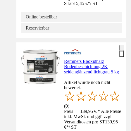
ST
ab
15,45 €
*
/
ST
Online bestellbar
Reservierbar
Remmers Epoxidharz
Bodenbeschichtung 2K
seidenglänzend lichtgrau 5 kg
Artikel wurde noch nicht
bewertet.
(
0
)
Preis — 139,95 € * Alle Preise
inkl. MwSt. und ggf. zzgl.
Versandkosten pro ST
139,95
€
*
/
ST