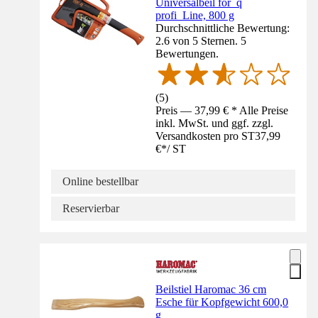
Universalbeil for_q
profi_Line, 800 g
Durchschnittliche Bewertung:
2.6 von 5 Sternen. 5
Bewertungen.
(
5
)
Preis — 37,99 € * Alle Preise
inkl. MwSt. und ggf. zzgl.
Versandkosten pro ST
37,99
€
*
/
ST
Online bestellbar
Reservierbar
Beilstiel Haromac 36 cm
Esche für Kopfgewicht 600,0
g