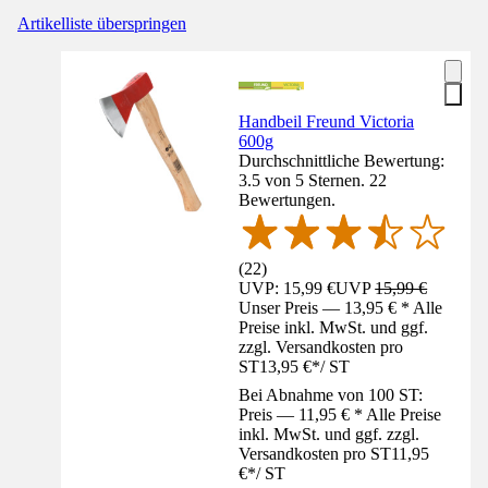
Artikelliste überspringen
Handbeil Freund Victoria
600g
Durchschnittliche Bewertung:
3.5 von 5 Sternen. 22
Bewertungen.
(
22
)
UVP: 15,99 €
UVP
15,99 €
Unser Preis — 13,95 € * Alle
Preise inkl. MwSt. und ggf.
zzgl. Versandkosten pro
ST
13,95 €
*
/
ST
Bei Abnahme von 100 ST:
Preis — 11,95 € * Alle Preise
inkl. MwSt. und ggf. zzgl.
Versandkosten pro ST
11,95
€
*
/
ST