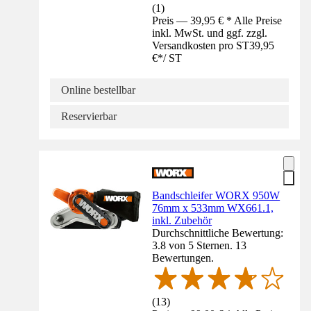
(
1
)
Preis — 39,95 € * Alle Preise
inkl. MwSt. und ggf. zzgl.
Versandkosten pro ST
39,95
€
*
/
ST
Online bestellbar
Reservierbar
Bandschleifer WORX 950W
76mm x 533mm WX661.1,
inkl. Zubehör
Durchschnittliche Bewertung:
3.8 von 5 Sternen. 13
Bewertungen.
(
13
)