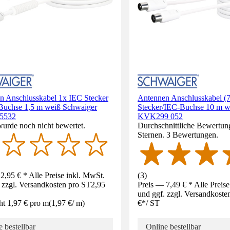
n Anschlusskabel 1x IEC Stecker
Antennen Anschlusskabel (7
Buchse 1,5 m weiß Schwaiger
Stecker/IEC-Buchse 10 m w
5532
KVK299 052
wurde noch nicht bewertet.
Durchschnittliche Bewertung
Sternen. 3 Bewertungen.
2,95 € * Alle Preise inkl. MwSt.
(
3
)
 zzgl. Versandkosten pro ST
2,95
Preis — 7,49 € * Alle Preis
und ggf. zzgl. Versandkoste
ht 1,97 € pro m
(
1,97 €
/
m
)
€
*
/
ST
 bestellbar
Online bestellbar