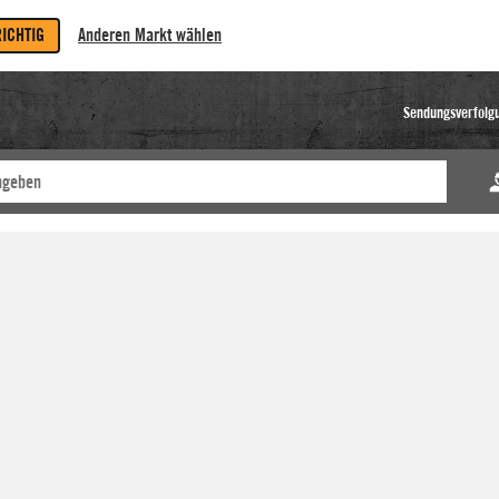
RICHTIG
Anderen Markt wählen
Sendungsverfolg