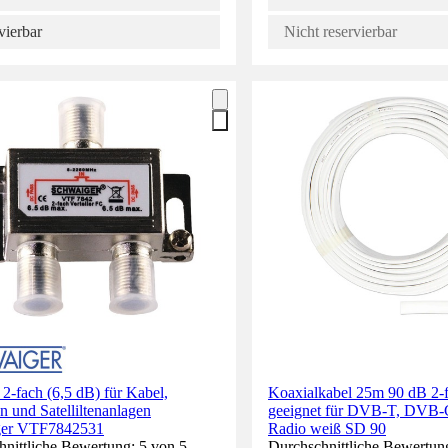
vierbar
Nicht reservierbar
r 2-fach (6,5 dB) für Kabel,
Koaxialkabel 25m 90 dB 2-f
 und Satelliltenanlagen
geeignet für DVB-T, DVB
ger VTF7842531
Radio weiß SD 90
nittliche Bewertung: 5 von 5
Durchschnittliche Bewertung