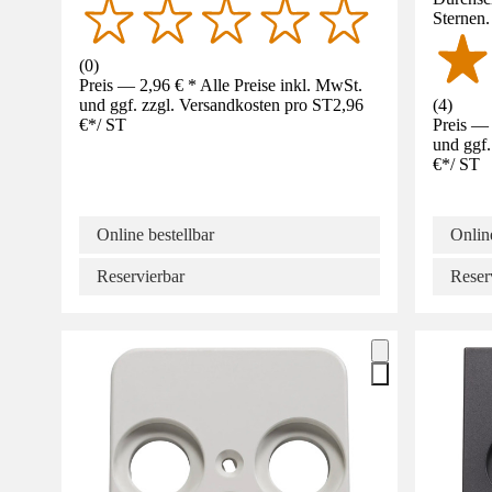
Sternen
(
0
)
Preis — 2,96 € * Alle Preise inkl. MwSt.
und ggf. zzgl. Versandkosten pro ST
2,96
(
4
)
€
*
/
ST
Preis — 
und ggf.
€
*
/
ST
Online bestellbar
Online
Reservierbar
Reser