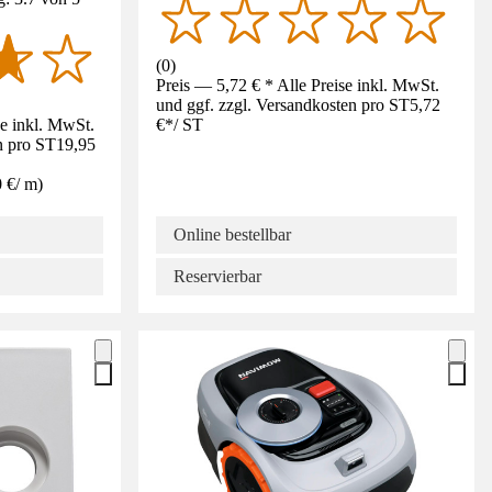
(
0
)
Preis — 5,72 € * Alle Preise inkl. MwSt.
und ggf. zzgl. Versandkosten pro ST
5,72
se inkl. MwSt.
€
*
/
ST
n pro ST
19,95
0 €
/
m
)
Online bestellbar
Reservierbar