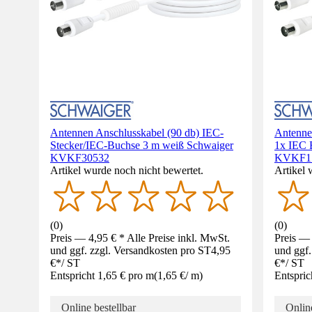
Antennen Anschlusskabel (90 db) IEC-
Antenne
Stecker/IEC-Buchse 3 m weiß Schwaiger
1x IEC 
KVKF30532
KVKF1
Artikel wurde noch nicht bewertet.
Artikel 
(
0
)
(
0
)
Preis — 4,95 € * Alle Preise inkl. MwSt.
Preis — 
und ggf. zzgl. Versandkosten pro ST
4,95
und ggf.
€
*
/
ST
€
*
/
ST
Entspricht 1,65 € pro m
(
1,65 €
/
m
)
Entspric
Online bestellbar
Online