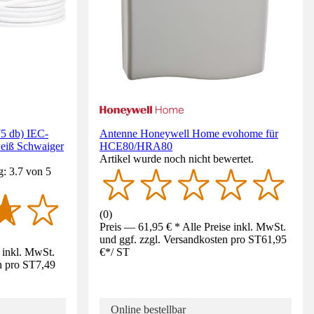
5 db) IEC-
Antenne Honeywell Home evohome für
eiß Schwaiger
HCE80/HRA80
Artikel wurde noch nicht bewertet.
: 3.7 von 5
(
0
)
Preis — 61,95 € * Alle Preise inkl. MwSt.
und ggf. zzgl. Versandkosten pro ST
61,95
e inkl. MwSt.
€
*
/
ST
n pro ST
7,49
Online bestellbar