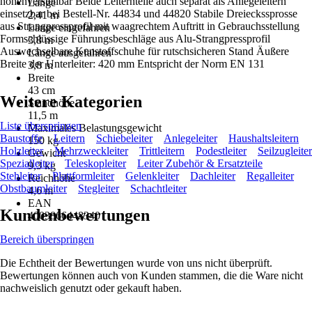
höhenverstellbar Beide Leiternteile auch separat als Anlegeleitern
Länge
einsetzbar bei Bestell-Nr. 44834 und 44820 Stabile Dreieckssprosse
2,41 m
aus Strangpressprofil mit waagrechtem Auftritt in Gebrauchsstellung
Länge eingefahren
Formschlüssige Führungsbeschläge aus Alu-Strangpressprofil
3,8 m
Auswechselbare Kunstoffschuhe für rutschsicheren Stand Äußere
Länge ausgefahren
Breite der Unterleiter: 420 mm Entspricht der Norm EN 131
3,8 m
Breite
43 cm
Weitere Kategorien
Standhöhe
11,5 m
Liste überspringen
Maximales Belastungsgewicht
Baustoffe
Leitern
Schiebeleiter
Anlegeleiter
Haushaltsleitern
150 kg
Holzleiter
Mehrzweckleiter
Trittleitern
Podestleiter
Seilzugleiter
Gewicht
Spezialleiter
Teleskopleiter
Leiter Zubehör & Ersatzteile
9,3 kg
Stehleiter
Plattformleiter
Gelenkleiter
Dachleiter
Regalleiter
Reichhöhe
Obstbaumleiter
Stegleiter
Schachtleiter
4,6 m
EAN
Kundenbewertungen
4003866448340
Bereich überspringen
Die Echtheit der Bewertungen wurde von uns nicht überprüft.
Bewertungen können auch von Kunden stammen, die die Ware nicht
nachweislich genutzt oder gekauft haben.