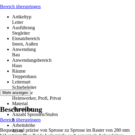
Bereich überspringen
Artikeltyp
Leiter
Ausführung
Stegleiter
Einsatzbereich
Innen, Außen
Anwendung
Bau
Anwendungsbereich
Haus
Räume
Treppenhaus
Leiternart
Schiebeleiter
Zielgruppe
Mehr anzeigen
Heimwerker, Profi, Privat
Material
Beschreibung
Aluminium
Anzahl Sprossen/Stufen
Bereich überspringen
8
Arbeitshöhe
Bequem und präzise von Sprosse zu Sprosse im Raster von 280 mm
4,6 m