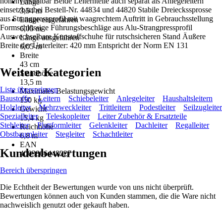
höhenverstellbar Beide Leiternteile auch separat als Anlegeleitern
Länge
einsetzbar bei Bestell-Nr. 44834 und 44820 Stabile Dreieckssprosse
3,54 m
aus Strangpressprofil mit waagrechtem Auftritt in Gebrauchsstellung
Länge eingefahren
Formschlüssige Führungsbeschläge aus Alu-Strangpressprofil
6,05 m
Auswechselbare Kunstoffschuhe für rutschsicheren Stand Äußere
Länge ausgefahren
Breite der Unterleiter: 420 mm Entspricht der Norm EN 131
6,05 m
Breite
43 cm
Weitere Kategorien
Standhöhe
13,5 m
Liste überspringen
Maximales Belastungsgewicht
Baustoffe
Leitern
Schiebeleiter
Anlegeleiter
Haushaltsleitern
150 kg
Holzleiter
Mehrzweckleiter
Trittleitern
Podestleiter
Seilzugleiter
Gewicht
Spezialleiter
Teleskopleiter
Leiter Zubehör & Ersatzteile
15,4 kg
Stehleiter
Plattformleiter
Gelenkleiter
Dachleiter
Regalleiter
Reichhöhe
Obstbaumleiter
Stegleiter
Schachtleiter
6,8 m
EAN
Kundenbewertungen
4003866448227
Bereich überspringen
Die Echtheit der Bewertungen wurde von uns nicht überprüft.
Bewertungen können auch von Kunden stammen, die die Ware nicht
nachweislich genutzt oder gekauft haben.