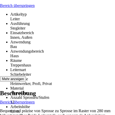
Bereich überspringen
Artikeltyp
Leiter
Ausführung
Stegleiter
Einsatzbereich
Innen, Außen
Anwendung
Bau
Anwendungsbereich
Haus
Räume
Treppenhaus
Leiternart
Schiebeleiter
Zielgruppe
Mehr anzeigen
Heimwerker, Profi, Privat
Material
Beschreibung
Aluminium
Anzahl Sprossen/Stufen
Bereich überspringen
12
Arbeitshöhe
Bequem und präzise von Sprosse zu Sprosse im Raster von 280 mm
6,8 m