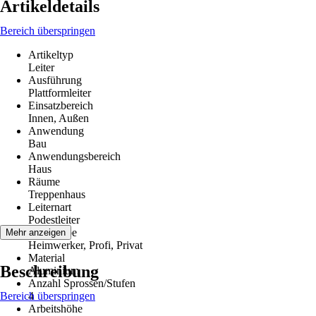
Artikeldetails
Bereich überspringen
Artikeltyp
Leiter
Ausführung
Plattformleiter
Einsatzbereich
Innen, Außen
Anwendung
Bau
Anwendungsbereich
Haus
Räume
Treppenhaus
Leiternart
Podestleiter
Zielgruppe
Mehr anzeigen
Heimwerker, Profi, Privat
Material
Beschreibung
Aluminium
Anzahl Sprossen/Stufen
Bereich überspringen
4
Arbeitshöhe