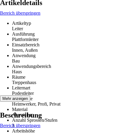
Artikeldetails
Bereich überspringen
Artikeltyp
Leiter
Ausführung
Plattformleiter
Einsatzbereich
Innen, Außen
Anwendung
Bau
Anwendungsbereich
Haus
Räume
Treppenhaus
Leiternart
Podestleiter
Zielgruppe
Mehr anzeigen
Heimwerker, Profi, Privat
Material
Beschreibung
Aluminium
Anzahl Sprossen/Stufen
Bereich überspringen
3
Arbeitshöhe