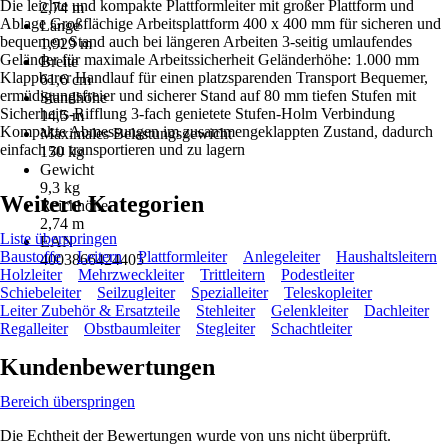
Die leichte und kompakte Plattformleiter mit großer Plattform und
2,74 m
Ablage Großflächige Arbeitsplattform 400 x 400 mm für sicheren und
Länge
bequemen Stand auch bei längeren Arbeiten 3-seitig umlaufendes
1,929 m
Geländer für maximale Arbeitssicherheit Geländerhöhe: 1.000 mm
Breite
Klappbarer Handlauf für einen platzsparenden Transport Bequemer,
61,6 cm
ermüdigungsfreier und sicherer Stand auf 80 mm tiefen Stufen mit
Standhöhe
Sicherheits-Rifflung 3-fach genietete Stufen-Holm Verbindung
14,5 m
Kompakte Abmessungen im zusammengeklappten Zustand, dadurch
Maximales Belastungsgewicht
einfach zu transportieren und zu lagern
150 kg
Gewicht
9,3 kg
Weitere Kategorien
Reichhöhe
2,74 m
Liste überspringen
EAN
Baustoffe
Leitern
Plattformleiter
Anlegeleiter
Haushaltsleitern
4003866424405
Holzleiter
Mehrzweckleiter
Trittleitern
Podestleiter
Schiebeleiter
Seilzugleiter
Spezialleiter
Teleskopleiter
Leiter Zubehör & Ersatzteile
Stehleiter
Gelenkleiter
Dachleiter
Regalleiter
Obstbaumleiter
Stegleiter
Schachtleiter
Kundenbewertungen
Bereich überspringen
Die Echtheit der Bewertungen wurde von uns nicht überprüft.