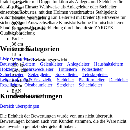
Praktische Leiter mit Doppelfunktion als Anlege- und Stehleiter für
4,4 m
den flexiblen Einsatz Wahlweise als Anlegeleiter oder Stehleiter
Länge
einsetzbar Robustes, mit den Holmen verschraubtes Stahlgelenk
1,87 m
Automatische Verriegelung Ein Leiterteil mit breiter Quertraverse für
Länge eingefahren
sicheren Stand Auswechselbare Kunststoffschuhe für rutschsicheren
3,6 m
Stand Sprossen-Holm-Verbindung durch hochfeste ZARGES
Länge ausgefahren
Qualitätsbördelung
3,6 m
Breite
36 cm
Weitere Kategorien
Standhöhe
13 m
Liste überspringen
Maximales Belastungsgewicht
Baustoffe
Leitern
Gelenkleiter
Anlegeleiter
Haushaltsleitern
150 kg
Holzleiter
Mehrzweckleiter
Trittleitern
Podestleiter
Gewicht
Schiebeleiter
Seilzugleiter
Spezialleiter
Teleskopleiter
8 kg
Leiter Zubehör & Ersatzteile
Stehleiter
Plattformleiter
Dachleiter
Reichhöhe
Regalleiter
Obstbaumleiter
Stegleiter
Schachtleiter
4,4 m
EAN
Kundenbewertungen
4003866419425
Bereich überspringen
Die Echtheit der Bewertungen wurde von uns nicht überprüft.
Bewertungen können auch von Kunden stammen, die die Ware nicht
nachweislich genutzt oder gekauft haben.