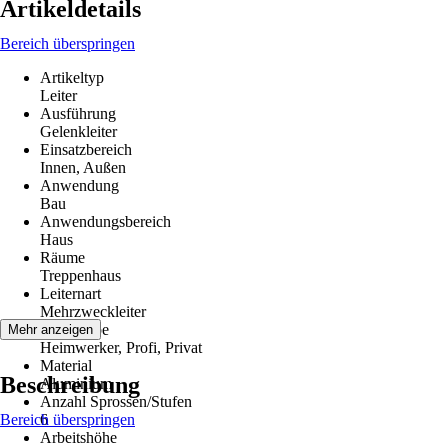
Artikeldetails
Bereich überspringen
Artikeltyp
Leiter
Ausführung
Gelenkleiter
Einsatzbereich
Innen, Außen
Anwendung
Bau
Anwendungsbereich
Haus
Räume
Treppenhaus
Leiternart
Mehrzweckleiter
Zielgruppe
Mehr anzeigen
Heimwerker, Profi, Privat
Material
Beschreibung
Aluminium
Anzahl Sprossen/Stufen
Bereich überspringen
6
Arbeitshöhe