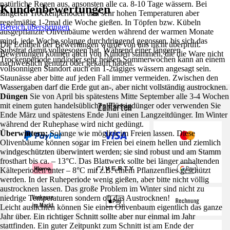
natürliche Regen aus, ansonsten alle ca. 8-10 Tage wässern. Bei
Kundenbewertungen
längeren Trockenperioden und sehr hohen Temperaturen aber
regelmäßig 1-2mal die Woche gießen. In Töpfen bzw. Kübeln
Bereich überspringen
ausgepflanzte Olivenbäume werden während der warmen Monate
mind. jede Woche solange durchdringend gegossen, bis sich das
Die Echtheit der Bewertungen wurde von uns nicht überprüft.
Substrat damit vollgesogen hat. Während einer längeren
Bewertungen können auch von Kunden stammen, die die Ware nicht
Trockenperiode und/oder sehr heißen Sommerwochen kann an einem
nachweislich genutzt oder gekauft haben.
vollsonnigen Standort auch ein 1-2tägiges wässern angesagt sein.
Staunässe aber bitte auf jeden Fall immer vermeiden. Zwischen den
Wassergaben darf die Erde gut an-, aber nicht vollständig austrocknen.
Düngen
Sie von April bis spätestens Mitte September alle 3-4 Wochen
Zahlarten
mit einem guten handelsüblichen Flüssigdünger oder verwenden Sie
Ende März und spätestens Ende Juni einen Langzeitdünger. Im Winter
während der Ruhephase wird nicht gedüngt.
Überwintern:
Solange wie möglich im Freien lassen. Diese
Olivenbäume können sogar im Freien bei einem hellen und ziemlich
windgeschützten überwintert werden; sie sind robust und am Stamm
frosthart bis ca. – 13°C. Das Blattwerk sollte bei länger anhaltenden
Kälteperioden unter – 8°C mit z.B. einem Pflanzenflies geschützt
werden. In der Ruheperiode wenig gießen, aber bitte nicht völlig
austrocknen lassen. Das große Problem im Winter sind nicht zu
niedrige Temperaturen sondern oft das Austrocknen!
Leicht auslichten können Sie einen Olivenbaum eigentlich das ganze
Jahr über. Ein richtiger Schnitt sollte aber nur einmal im Jahr
stattfinden. Ein guter Zeitpunkt zum Schnitt ist am Ende der