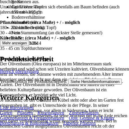
buschige Kronen aus.
Sonne
Unzählige Oliven können sich ebenfalls am Baum befinden (auch
Größe ohne Topf
jahreszeitenabhängig!)
155 cm - 195 cm
Bodenverhältnisse
Pflanzenmaße: (circa Maße) + / - möglich
Nährstoffreich
180 - 220 cm hoch (inkl. Topf)
Rankhilfe benötigt
30 - 40 cm Stammumfang (an dickster Stelle gemessen!)
Nein
Kübelmaße: (circa Maße) + / - möglich
EAN
30 - 40 cm Topfhöhe
4251740112614
Mehr anzeigen
35 - 45 cm Topfdurchmesser
Produktsicherheit
Beschreibung und Pflege:
Der Olivenbaum (Olea europaea) ist im Mittelmeerraum stark
verbreitet und wird schon seit Urzeiten kultiviert. Olivenbäume können
Bereich überspringen
sehr alt werden, die Stämme werden mit zunehmendem Alter immer
knorriger und sind nicht nur dann ein richtiger Blickfang in Ihrem
Verantwortlich für Produktsicherheit:
.
Siehe Herstellerinformationen
Garten. Der Olivenbaum ist in Deutschland seit Jahren zu einer
beliebten Kulturpflanze geworden. Der Olivenbaum ist ein
Sonnenanbeter, er benötigt sehr viel Licht.
Weitere Kategorien
Je nachdem, ob der Ölbaum im Kübel steht oder aber im Garten fest
eingegraben ist, gibt es Unterschiede in der Pflege. In seiner
Liste überspringen
natürlichen Umgebung, vor allem in Südeuropa, kann er leicht
Garten
Pflanzen
Kübelpflanzen
Zimmerpflanzen
Trockenperioden überstehen, da seine Wurzeln tief in die Erde reichen
Gartenpflanzen & Freilandpflanzen
Obst, Gemüse & Kräuter
und daher verhältnismäßig wenig gegossen werden muss. Bei in
Beetpflanzen & Balkonpflanzen
Zubehör Pflanzen
heimischen Gärten ausgepflanzten Olivenbäumen reicht oft der