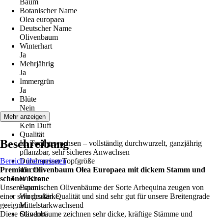
Baum
Botanischer Name
Olea europaea
Deutscher Name
Olivenbaum
Winterhart
Ja
Mehrjährig
Ja
Immergrün
Ja
Blüte
Nein
Duft
Mehr anzeigen
Kein Duft
Qualität
Beschreibung
Im Topf gewachsen – vollständig durchwurzelt, ganzjährig
pflanzbar, sehr sicheres Anwachsen
Bereich überspringen
Durchmesser Topfgröße
Premium Olivenbaum Olea Europaea mit dickem Stamm und
45 cm
schöner Krone
Wuchs
Unsere spanischen Olivenbäume der Sorte Arbequina zeugen von
Baum
einer sehr großen Qualität und sind sehr gut für unsere Breitengrade
Wuchsstärke
geeignet.
Mittelstarkwachsend
Diese Olivenbäume zeichnen sehr dicke, kräftige Stämme und
Standort