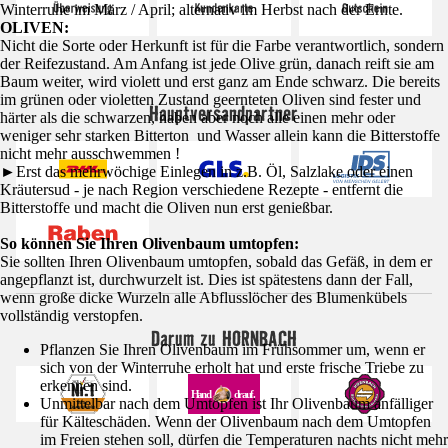
Winterruhe im März / April; alternativ im Herbst nach der Ernte.
OLIVEN:
Nicht die Sorte oder Herkunft ist für die Farbe verantwortlich, sondern
der Reifezustand. Am Anfang ist jede Olive grün, danach reift sie am
Baum weiter, wird violett und erst ganz am Ende schwarz. Die bereits
im grünen oder violetten Zustand geernteten Oliven sind fester und
Hauptversandpartner
härter als die schwarzen, haben aber noch alle einen mehr oder
weniger sehr starken Bitterton und Wasser allein kann die Bitterstoffe
nicht mehr ausschwemmen !
►Erst das mehrwöchige Einlegen in z.B. Öl, Salzlake oder einen
Kräutersud - je nach Region verschiedene Rezepte - entfernt die
Bitterstoffe und macht die Oliven nun erst genießbar.
So können Sie Ihren Olivenbaum umtopfen:
Sie sollten Ihren Olivenbaum umtopfen, sobald das Gefäß, in dem er
angepflanzt ist, durchwurzelt ist. Dies ist spätestens dann der Fall,
wenn große dicke Wurzeln alle Abflusslöcher des Blumenkübels
vollständig verstopfen.
Darum zu HORNBACH
Pflanzen Sie Ihren Olivenbaum im Frühsommer um, wenn er
sich von der Winterruhe erholt hat und erste frische Triebe zu
erkennen sind.
Unmittelbar nach dem Umtopfen ist Ihr Olivenbaum anfälliger
für Kälteschäden. Wenn der Olivenbaum nach dem Umtopfen
im Freien stehen soll, dürfen die Temperaturen nachts nicht mehr