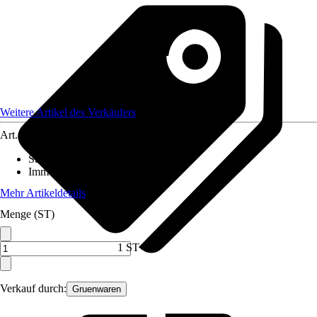
Weitere Artikel des Verkäufers
Art.-Nr.
12265269
Standort
:
Sonne
Immergrün
:
Ja
Mehr Artikeldetails
Menge (ST)
1 ST
Verkauf durch:
Gruenwaren