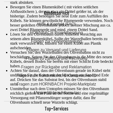
stark absinken.
Besorgen Sie einen Blumenkübel ( mit vielen seitlichen
Abflusslöchern ), der um etwa ein Drittel größer ist, als der
Kundenservice
bisherige. Zudem benötigen Sie neue Erde zum Auffüllen des
Kübels. Sie können gewöhnliche Blumenerde verwenden. Noch
Hilfe & Kontakt (FAQ)
besser gedeihen Olivenbäume jedoch in einer Mischung aus ca.
zwei Drittel Blumenerde und mind. einem Drittel Sand.
HORNBACH Projektberatung
Lösen Sie den Olivenbaum durch Anheben vorsichtig aus
seinem alten Blumenkübel. Sollte der Wurzelballen bereits zu
Fragen zur Onlinebestellung
stark verwurzelt sein, müssen Sie einen Kübel aus Plastik
aufschneiden.
Fragen zu Versand und Lieferung
Versuchen Sie, den Wurzelballen des Olivenbaums nicht zu
beschädigen. Setzen Sie den Olivenbaum in die Mitte des neuen
Fragen zu Zahlung und Rechnung
Kübels, dessen Boden Sie bereits mit einer Schicht Erde bedeckt
haben.
Fragen zur Rückgabe und Reklamation
Achten Sie darauf, dass der Olivenbaum gerade im Kübel steht
und füllen Sie die Seiten mit der Mischung aus Sand und Erde
Fragen zum Kundenkonto & Kundenkonto-ID
auf. Drücken Sie das Substrat fest, bis der Olivenbaum stabil
Fragen zum HORNBACH Projekt-Marktplatz
steht.
Unmittelbar nach dem Umtopfen müssen Sie den Olivenbaum
Muster-Widerrufsformular
reichlich gießen. Ein Platz an der Sonne und eine regelmäßige
Versorgung mit Pflanzendünger sorgen dafür, dass Ihr
Olivenbaum schnell neue Wurzeln schlägt.
Top-Services