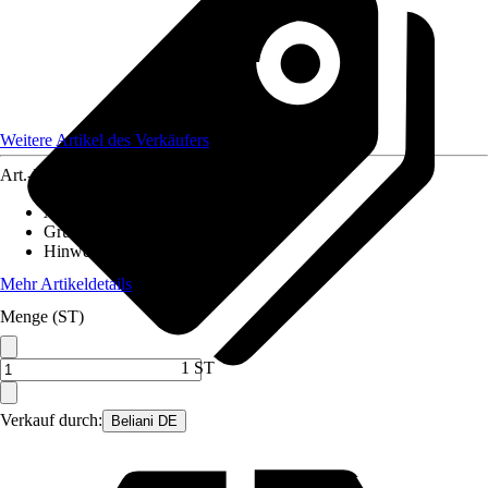
Weitere Artikel des Verkäufers
Art.-Nr.
12523755
Artikeltyp
:
Kranz
Grundfarbe
:
Grün
Hinweis
:
14
Mehr Artikeldetails
Menge (ST)
1 ST
Verkauf durch:
Beliani DE