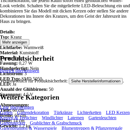
Tischdekoration, die jedem Raum sofort einen gemütlichen Winter-
Look verleiht. Schalten Sie die mitgelieferte LED-Beleuchtung ein und
kombinieren Sie das Modell mit dicken Kerzen oder stellen Sie andere
Dekorationen ins Innere des Kranzes, um den Geist der Jahreszeit ins
Haus zu bringen.
Details:
Typ:
Kranz
Farbe:
Grün
Mehr anzeigen
Lichtfarbe:
Warmweiß
Material:
Kunststoff
Produktsicherheit
Form:
Rund
Fassung:
0,27 W
Handgefertigt:
Nein
Bereich überspringen
Lichtstrom:
3
LED Typ:
SMD 5050
Verantwortlich für Produktsicherheit:
.
Siehe Herstellerinformationen
LED:
Ja
Anzahl der Glühbirnen:
50
Spannung:
4,5 V
Weitere Kategorien
Abmessungen:
Liste überspringen
Tiefe:
60 cm
Garten
Gartendekoration
Türkränze
Lichterketten
LED Kerzen
Breite:
60 cm
Kerzen & Teelichter
Windlichter
Laternen
Gartenleuchten
Höhe:
14 cm
Gartenstecker
Grablichter & Grabschmuck
Gewicht:
1.2 kg
Gartenbrunnen & Wasserspiele
Blumentreppen & Pflanzenregale