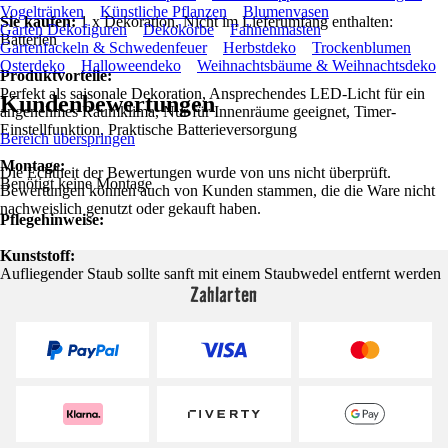
Vogeltränken
Künstliche Pflanzen
Blumenvasen
Sie kaufen:
1 x Dekoration, Nicht im Lieferumfang enthalten:
Garten Dekofiguren
Dekokörbe
Fahnenmasten
Batterien
Gartenfackeln & Schwedenfeuer
Herbstdeko
Trockenblumen
Osterdeko
Halloweendeko
Weihnachtsbäume & Weihnachtsdeko
Produktvorteile:
Perfekt als saisonale Dekoration, Ansprechendes LED-Licht für ein
Kundenbewertungen
angenehmes Raumklima, Nur für Innenräume geeignet, Timer-
Einstellfunktion, Praktische Batterieversorgung
Bereich überspringen
Montage:
Die Echtheit der Bewertungen wurde von uns nicht überprüft.
Benötigt keine Montage
Bewertungen können auch von Kunden stammen, die die Ware nicht
nachweislich genutzt oder gekauft haben.
Pflegehinweise:
Kunststoff:
Aufliegender Staub sollte sanft mit einem Staubwedel entfernt werden
Zahlarten