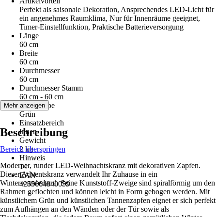
Artikelvorteil
Perfekt als saisonale Dekoration, Ansprechendes LED-Licht für
ein angenehmes Raumklima, Nur für Innenräume geeignet,
Timer-Einstellfunktion, Praktische Batterieversorgung
Länge
60 cm
Breite
60 cm
Durchmesser
60 cm
Durchmesser Stamm
60 cm - 60 cm
Grundfarbe
Mehr anzeigen
Grün
Einsatzbereich
Beschreibung
Innen
Gewicht
Bereich überspringen
2 kg
Hinweis
Moderner, runder LED-Weihnachtskranz mit dekorativen Zapfen.
14
Dieser Adventskranz verwandelt Ihr Zuhause in ein
EAN
Winterwunderland. Seine Kunststoff-Zweige sind spiralförmig um den
4255664840059
Rahmen geflochten und können leicht in Form gebogen werden. Mit
künstlichem Grün und künstlichen Tannenzapfen eignet er sich perfekt
zum Aufhängen an den Wänden oder der Tür sowie als