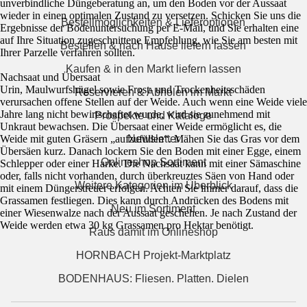
unverbindliche Düngeberatung an, um den Boden vor der Aussaat
wieder in einen optimalen Zustand zu versetzen. Schicken Sie uns die
Bestellmöglichkeiten & Lieferoptionen
Ergebnisse der Bodenuntersuchung per E-Mail, und Sie erhalten eine
auf Ihre Situation zugeschnittene Empfehlung, wie Sie am besten mit
Bestellen & nach Hause liefern lassen
Ihrer Parzelle verfahren sollten.
Kaufen & in den Markt liefern lassen
Nachsaat und Übersaat
Urin, Maulwurfshügel sowie Frost- und Trockenheitsschäden
Reservieren & Abholen im Markt
verursachen offene Stellen auf der Weide. Auch wenn eine Weide viele
Jahre lang nicht bewirtschaftet wurde, wird sie zunehmend mit
Prospekte und Kataloge
Unkraut bewachsen. Die Übersaat einer Weide ermöglicht es, die
Weide mit guten Gräsern „aufzufüllen“. Mähen Sie das Gras vor dem
Newsletter
Übersäen kurz. Danach lockern Sie den Boden mit einer Egge, einem
Onlineshop Sortiment
Schlepper oder einer Harke. Die Nachsaat kann mit einer Sämaschine
oder, falls nicht vorhanden, durch überkreuztes Säen von Hand oder
Weitere Kategorien im Überblick
mit einem Düngerstreuer erfolgen. Achten Sie immer darauf, dass die
Grassamen festliegen. Dies kann durch Andrücken des Bodens mit
Neu im Sortiment
einer Wiesenwalze nach der Aussaat geschehen. Je nach Zustand der
Weide werden etwa 30 kg Grassamen pro Hektar benötigt.
Raus damit im Onlineshop
HORNBACH Projekt-Marktplatz
BODENHAUS: Fliesen. Platten. Dielen