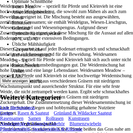
Optimale Schnitthöhe
Weidesamen Meadow – speziell für Pferde und Kleinvieh ist eine
8 cm - 8 cm
hochwertige Weidemischung, die sowohl zum Mähen als auch zum
Anwendungsbereich
Beweiden geeignet ist. Die Mischung besteht aus ausgewählten,
Rasen
zertifizierten Grassamen; sie enthält Weidelgras, Wiesen-Lieschgras,
Einsatzort
Wiesenschwingel und Wiesenrispengras. Aufgrund dieser
Grünland
Zusammensetzung eignet sich diese Mischung für die Aussaat auf allen
Optimale Keimtemperatur
Bodenarten und unter extensiven Bedingungen.
10 °C - 15 °C
Übliche Mähhäufigkeit
Dieser Grassamen ist auf jeder Bodenart ertragreich und schmackhaft
1-2x pro Woche
und eignet sich hervorragend für die Beweidung. Weidesamen
Aufwandsmenge/m2
Meadow – speziell für Pferde und Kleinvieh hält sich auch unter nicht
5 g - 5 g
ganz idealen Wachstumsbedingungen gut. Die Weidemischung hat
Einsatzbereich
hohe Erträge und eine lange Lebensdauer. Weidesamen Meadow –
Außen
speziell für Pferde und Kleinvieh ist eine hochwertige Weidemischung
EAN
für Pferde und besteht aus verschiedenen Gräsern mit niedrigem
Mehr anzeigen
8719958993761
Wachstumspunkt und ausreichender Struktur. Für eine sehr feste
Weide, die nicht zertrampelt werden kann. Ergibt sehr schmackhaftes
Weitere Kategorien
Gras, eine Mischung aus gesunden Gräsern mit niedrigem
Zuckergehalt. Die Zusammensetzung dieser Weidesamenmischung ist
auch für Schafe, Ziegen und hobbymäßig gehaltene Nutztiere
Liste überspringen
geeignet.
Garten
Rasen & Saatgut
Grünland & Wildacker Saatgut
Rasensamen
Samen
Rollrasen
Kunstrasen
Niedriger Vegetationspunkt
Anzuchttöpfe & Anzucht-Zubehör
Blumenzwiebeln
Pferde fressen Gras anders als Kühe. Pferde beißen das Gras nahe am
Pflanzkartoffeln, Steckzwiebeln & Rhizome