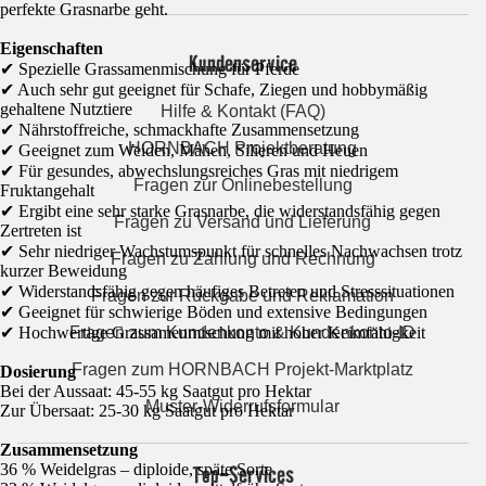
perfekte Grasnarbe geht.
Eigenschaften
Kundenservice
✔ Spezielle Grassamenmischung für Pferde
✔ Auch sehr gut geeignet für Schafe, Ziegen und hobbymäßig
gehaltene Nutztiere
Hilfe & Kontakt (FAQ)
✔ Nährstoffreiche, schmackhafte Zusammensetzung
HORNBACH Projektberatung
✔ Geeignet zum Weiden, Mähen, Silieren und Heuen
✔ Für gesundes, abwechslungsreiches Gras mit niedrigem
Fragen zur Onlinebestellung
Fruktangehalt
✔ Ergibt eine sehr starke Grasnarbe, die widerstandsfähig gegen
Fragen zu Versand und Lieferung
Zertreten ist
✔ Sehr niedriger Wachstumspunkt für schnelles Nachwachsen trotz
Fragen zu Zahlung und Rechnung
kurzer Beweidung
✔ Widerstandsfähig gegen häufiges Betreten und Stresssituationen
Fragen zur Rückgabe und Reklamation
✔ Geeignet für schwierige Böden und extensive Bedingungen
✔ Hochwertige Grassamenmischung mit hoher Keimfähigkeit
Fragen zum Kundenkonto & Kundenkonto-ID
Fragen zum HORNBACH Projekt-Marktplatz
Dosierung
Bei der Aussaat: 45-55 kg Saatgut pro Hektar
Muster-Widerrufsformular
Zur Übersaat: 25-30 kg Saatgut pro Hektar
Zusammensetzung
36 % Weidelgras – diploide, späte Sorte
Top-Services