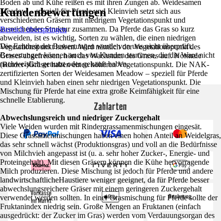
Boden ab und Kühe reißen es mit ihren Zungen ab. Weidesamen
Kundenbewertungen
Meadow – speziell für Pferde und Kleinvieh setzt sich aus
verschiedenen Gräsern mit niedrigem Vegetationspunkt und
ausreichender Struktur zusammen. Da Pferde das Gras so kurz
Bereich überspringen
abweiden, ist es wichtig, Sorten zu wählen, die einen niedrigen
Die Echtheit der Bewertungen wurde von uns nicht überprüft.
Vegetationspunkt haben. Wird nämlich der Vegetationspunkt des
Bewertungen können auch von Kunden stammen, die die Ware nicht
Grases abgefressen, hört das Wachstum des Grases auf. Normale
nachweislich genutzt oder gekauft haben.
(Rinder-)Gräser haben einen höheren Vegetationspunkt. Die NAK-
zertifizierten Sorten der Weidesamen Meadow – speziell für Pferde
und Kleinvieh haben einen sehr niedrigen Vegetationspunkt. Die
Mischung für Pferde hat eine extra große Keimfähigkeit für eine
schnelle Etablierung.
Zahlarten
Abwechslungsreich und niedriger Zuckergehalt
Viele Weiden wurden mit Rindergrassamenmischungen eingesät.
Diese Grassamenmischungen haben einen hohen Anteil an Weidelgras,
das sehr schnell wächst (Produktionsgras) und voll an die Bedürfnisse
von Milchvieh angepasst ist (u. a. sehr hoher Zucker-, Energie- und
Proteingehalt). Mit diesen Gräsern können die Kühe hervorragende
Milch produzieren. Diese Mischung ist jedoch für Pferde und andere
landwirtschaftlicheHaustiere weniger geeignet, da für Pferde besser
abwechslungsreichere Gräser mit einem geringeren Zuckergehalt
verwendet werden sollten. In einer Grasmischung für Pferde sollte der
Fruktanindex niedrig sein. Große Mengen an Fruktanen (einfach
ausgedrückt: der Zucker im Gras) werden vom Verdauungsorgan des