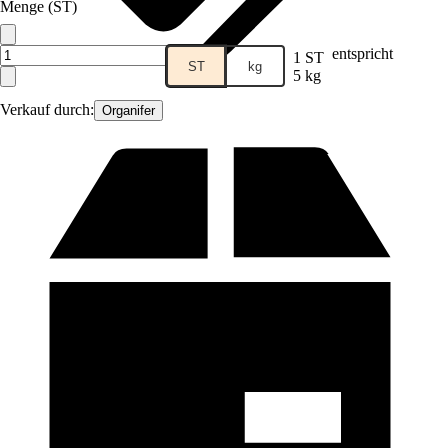
Menge (ST)
entspricht
1 ST
ST
kg
5 kg
Verkauf durch:
Organifer