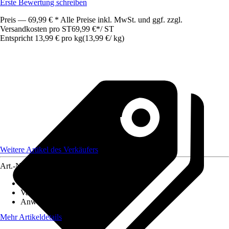
Erste Bewertung schreiben
Preis — 69,99 € * Alle Preise inkl. MwSt. und ggf. zzgl.
Versandkosten pro ST
69,99 €
*
/
ST
Entspricht 13,99 € pro kg
(
13,99 €
/
kg
)
Weitere Artikel des Verkäufers
Art.-Nr.
12513150
Artikeltyp
:
Samen
Variante
:
Pferdeweidesamen
Anwendung
:
Rasenneuanlage
Mehr Artikeldetails