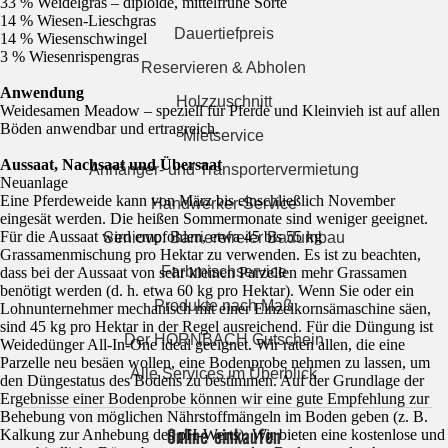
33 % Weidelgras – diploide, mittelfrühe Sorte
14 % Wiesen-Lieschgras
Dauertiefpreis
14 % Wiesenschwingel
3 % Wiesenrispengras
Reservieren & Abholen
Anwendung
Holzzuschnitt
Weidesamen Meadow – speziell für Pferde und Kleinvieh ist auf allen
Böden anwendbar und ertragreich.
Mietservice
Aussaat, Nachsaat und Übersaat
Anhänger- und Transportervermietung
Neuanlage
Eine Pferdeweide kann von März bis einschließlich November
Handwerker-Service
eingesät werden. Die heißen Sommermonate sind weniger geeignet.
Für die Aussaat wird empfohlen, etwa 45 bis 55 kg
Seniovo: Barrierefreier Badumbau
Grassamenmischung pro Hektar zu verwenden. Es ist zu beachten,
Farbmischservice
dass bei der Aussaat von sehr kleinen Parzellen mehr Grassamen
benötigt werden (d. h. etwa 60 kg pro Hektar). Wenn Sie oder ein
Produkte nach Maß
Lohnunternehmer mechanisch mit einer Einzelkornsämaschine säen,
sind 45 kg pro Hektar in der Regel ausreichend. Für die Düngung ist
Der HORNBACH Gutschein
Weidedünger All-In-One ideal geeignet. Wir raten allen, die eine
Parzelle neu besäen wollen, eine Bodenprobe nehmen zu lassen, um
Alle Services im Überblick
den Düngestatus des Bodens zu bestimmen. Auf der Grundlage der
Ergebnisse einer Bodenprobe können wir eine gute Empfehlung zur
Behebung von möglichen Nährstoffmängeln im Boden geben (z. B.
Online einkaufen
Kalkung zur Anhebung des pH-Werts). Wir bieten eine kostenlose und