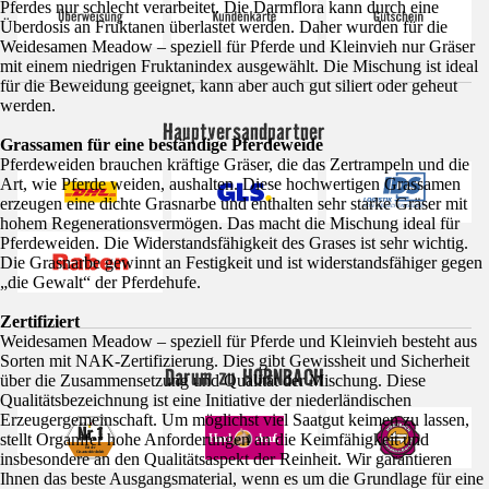
Pferdes nur schlecht verarbeitet. Die Darmflora kann durch eine
Überdosis an Fruktanen überlastet werden. Daher wurden für die
Weidesamen Meadow – speziell für Pferde und Kleinvieh nur Gräser
mit einem niedrigen Fruktanindex ausgewählt. Die Mischung ist ideal
für die Beweidung geeignet, kann aber auch gut siliert oder geheut
werden.
Hauptversandpartner
Grassamen für eine beständige Pferdeweide
Pferdeweiden brauchen kräftige Gräser, die das Zertrampeln und die
Art, wie Pferde weiden, aushalten. Diese hochwertigen Grassamen
erzeugen eine dichte Grasnarbe und enthalten sehr starke Gräser mit
hohem Regenerationsvermögen. Das macht die Mischung ideal für
Pferdeweiden. Die Widerstandsfähigkeit des Grases ist sehr wichtig.
Die Grasnarbe gewinnt an Festigkeit und ist widerstandsfähiger gegen
„die Gewalt“ der Pferdehufe.
Zertifiziert
Weidesamen Meadow – speziell für Pferde und Kleinvieh besteht aus
Sorten mit NAK-Zertifizierung. Dies gibt Gewissheit und Sicherheit
Darum zu HORNBACH
über die Zusammensetzung und Qualität der Mischung. Diese
Qualitätsbezeichnung ist eine Initiative der niederländischen
Erzeugergemeinschaft. Um möglichst viel Saatgut keimen zu lassen,
stellt Organifer hohe Anforderungen an die Keimfähigkeit und
insbesondere an den Qualitätsaspekt der Reinheit. Wir garantieren
Ihnen das beste Ausgangsmaterial, wenn es um die Grundlage für eine