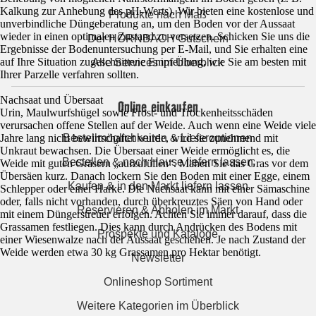
Kalkung zur Anhebung des pH-Werts). Wir bieten eine kostenlose und
Produkte nach Maß
unverbindliche Düngeberatung an, um den Boden vor der Aussaat
wieder in einen optimalen Zustand zu versetzen. Schicken Sie uns die
Der HORNBACH Gutschein
Ergebnisse der Bodenuntersuchung per E-Mail, und Sie erhalten eine
auf Ihre Situation zugeschnittene Empfehlung, wie Sie am besten mit
Alle Services im Überblick
Ihrer Parzelle verfahren sollten.
Nachsaat und Übersaat
Online einkaufen
Urin, Maulwurfshügel sowie Frost- und Trockenheitsschäden
verursachen offene Stellen auf der Weide. Auch wenn eine Weide viele
Bestellmöglichkeiten & Lieferoptionen
Jahre lang nicht bewirtschaftet wurde, wird sie zunehmend mit
Unkraut bewachsen. Die Übersaat einer Weide ermöglicht es, die
Bestellen & nach Hause liefern lassen
Weide mit guten Gräsern „aufzufüllen“. Mähen Sie das Gras vor dem
Übersäen kurz. Danach lockern Sie den Boden mit einer Egge, einem
Kaufen & in den Markt liefern lassen
Schlepper oder einer Harke. Die Nachsaat kann mit einer Sämaschine
oder, falls nicht vorhanden, durch überkreuztes Säen von Hand oder
Reservieren & Abholen im Markt
mit einem Düngerstreuer erfolgen. Achten Sie immer darauf, dass die
Grassamen festliegen. Dies kann durch Andrücken des Bodens mit
Prospekte und Kataloge
einer Wiesenwalze nach der Aussaat geschehen. Je nach Zustand der
Weide werden etwa 30 kg Grassamen pro Hektar benötigt.
Newsletter
Onlineshop Sortiment
Weitere Kategorien im Überblick