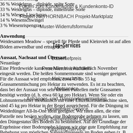
36 % Weidelgras – diploide, späte Sorte
Fragen zum Kundenkonto & Kundenkonto-ID
33 % Weidelgras – diploide, mittelfrühe Sorte
14 % Wiesen-Lieschgras
Fragen zum HORNBACH Projekt-Marktplatz
14 % Wiesenschwingel
3 % Wiesenrispengras
Muster-Widerrufsformular
Anwendung
Weidesamen Meadow – speziell für Pferde und Kleinvieh ist auf allen
Top-Services
Böden anwendbar und ertragreich.
Aussaat, Nachsaat und Übersaat
Dauertiefpreis
Neuanlage
Eine Pferdeweide kann von März bis einschließlich November
Reservieren & Abholen
eingesät werden. Die heißen Sommermonate sind weniger geeignet.
Holzzuschnitt
Für die Aussaat wird empfohlen, etwa 45 bis 55 kg
Grassamenmischung pro Hektar zu verwenden. Es ist zu beachten,
Mietservice
dass bei der Aussaat von sehr kleinen Parzellen mehr Grassamen
benötigt werden (d. h. etwa 60 kg pro Hektar). Wenn Sie oder ein
Anhänger- und Transportervermietung
Lohnunternehmer mechanisch mit einer Einzelkornsämaschine säen,
sind 45 kg pro Hektar in der Regel ausreichend. Für die Düngung ist
Handwerker-Service
Weidedünger All-In-One ideal geeignet. Wir raten allen, die eine
Parzelle neu besäen wollen, eine Bodenprobe nehmen zu lassen, um
Seniovo: Barrierefreier Badumbau
den Düngestatus des Bodens zu bestimmen. Auf der Grundlage der
Ergebnisse einer Bodenprobe können wir eine gute Empfehlung zur
Farbmischservice
Behebung von möglichen Nährstoffmängeln im Boden geben (z. B.