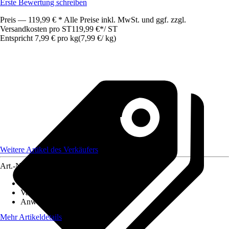
Erste Bewertung schreiben
Preis — 119,99 € * Alle Preise inkl. MwSt. und ggf. zzgl.
Versandkosten pro ST
119,99 €
*
/
ST
Entspricht 7,99 € pro kg
(
7,99 €
/
kg
)
Weitere Artikel des Verkäufers
Art.-Nr.
12513141
Artikeltyp
:
Samen
Variante
:
Pferdeweidesamen
Anwendung
:
Rasenneuanlage
Mehr Artikeldetails