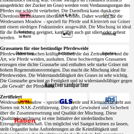
ausgedrückt: der Zucker im Gras) werden vom Verdauungsorgan des
Pferdes nur schlecht verarbeitet. Die Darmflora kann durch eine
Überdosis an Fruktanen überlastet werden. Daher wurden für die
Weidesamen Meadow – speziell für Pferde und Kleinvieh nur Gräser
mit einem niedrigen Fruktanindex ausgewählt. Die Mischung ist ideal
für die Beweidung geeignet, kann aber auch gut siliert oder geheut
werden.
Grassamen für eine beständige Pferdeweide
Pferdeweiden brauchen kräftige Gräser, die das Zertrampeln und die
Art, wie Pferde weiden, aushalten. Diese hochwertigen Grassamen
erzeugen eine dichte Grasnarbe und enthalten sehr starke Gräser mit
hohem Regenerationsvermögen. Das macht die Mischung ideal für
Pferdeweiden. Die Widerstandsfähigkeit des Grases ist sehr wichtig.
Die Grasnarbe gewinnt an Festigkeit und ist widerstandsfähiger gegen
Hauptversandpartner
„die Gewalt“ der Pferdehufe.
Zertifiziert
Weidesamen Meadow – speziell für Pferde und Kleinvieh besteht aus
Sorten mit NAK-Zertifizierung. Dies gibt Gewissheit und Sicherheit
über die Zusammensetzung und Qualität der Mischung. Diese
Qualitätsbezeichnung ist eine Initiative der niederländischen
Erzeugergemeinschaft. Um möglichst viel Saatgut keimen zu lassen,
stellt Organifer hohe Anforderungen an die Keimfähigkeit und