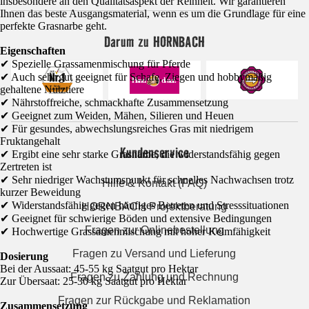
insbesondere an den Qualitätsaspekt der Reinheit. Wir garantieren
Ihnen das beste Ausgangsmaterial, wenn es um die Grundlage für eine
perfekte Grasnarbe geht.
Darum zu HORNBACH
Eigenschaften
✔ Spezielle Grassamenmischung für Pferde
✔ Auch sehr gut geeignet für Schafe, Ziegen und hobbymäßig
gehaltene Nutztiere
✔ Nährstoffreiche, schmackhafte Zusammensetzung
✔ Geeignet zum Weiden, Mähen, Silieren und Heuen
✔ Für gesundes, abwechslungsreiches Gras mit niedrigem
Fruktangehalt
Kundenservice
✔ Ergibt eine sehr starke Grasnarbe, die widerstandsfähig gegen
Zertreten ist
✔ Sehr niedriger Wachstumspunkt für schnelles Nachwachsen trotz
Hilfe & Kontakt (FAQ)
kurzer Beweidung
✔ Widerstandsfähig gegen häufiges Betreten und Stresssituationen
HORNBACH Projektberatung
✔ Geeignet für schwierige Böden und extensive Bedingungen
Fragen zur Onlinebestellung
✔ Hochwertige Grassamenmischung mit hoher Keimfähigkeit
Fragen zu Versand und Lieferung
Dosierung
Bei der Aussaat: 45-55 kg Saatgut pro Hektar
Fragen zu Zahlung und Rechnung
Zur Übersaat: 25-30 kg Saatgut pro Hektar
Fragen zur Rückgabe und Reklamation
Zusammensetzung