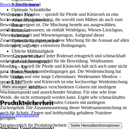
Bereich überspringen
Schnellkeimend
Optimale Schnitthöhe
Weidesamen Meadow – speziell für Pferde und Kleinvieh ist eine
8 cm - 8 cm
hochwertige Weidemischung, die sowohl zum Mähen als auch zum
Anwendungsbereich
Beweiden geeignet ist. Die Mischung besteht aus ausgewählten,
Rasen
zertifizierten Grassamen; sie enthält Weidelgras, Wiesen-Lieschgras,
Einsatzort
Wiesenschwingel und Wiesenrispengras. Aufgrund dieser
Grünland
Zusammensetzung eignet sich diese Mischung für die Aussaat auf allen
Optimale Keimtemperatur
Bodenarten und unter extensiven Bedingungen.
10 °C - 15 °C
Übliche Mähhäufigkeit
Dieser Grassamen ist auf jeder Bodenart ertragreich und schmackhaft
1-2x pro Woche
und eignet sich hervorragend für die Beweidung. Weidesamen
Aufwandsmenge/m2
Meadow – speziell für Pferde und Kleinvieh hält sich auch unter nicht
5 g - 5 g
ganz idealen Wachstumsbedingungen gut. Die Weidemischung hat
Einsatzbereich
hohe Erträge und eine lange Lebensdauer. Weidesamen Meadow –
Außen
speziell für Pferde und Kleinvieh ist eine hochwertige Weidemischung
EAN
für Pferde und besteht aus verschiedenen Gräsern mit niedrigem
Mehr anzeigen
8719958997479
Wachstumspunkt und ausreichender Struktur. Für eine sehr feste
Weide, die nicht zertrampelt werden kann. Ergibt sehr schmackhaftes
Produktsicherheit
Gras, eine Mischung aus gesunden Gräsern mit niedrigem
Zuckergehalt. Die Zusammensetzung dieser Weidesamenmischung ist
auch für Schafe, Ziegen und hobbymäßig gehaltene Nutztiere
Bereich überspringen
geeignet.
Verantwortlich für Produktsicherheit:
.
Siehe Herstellerinformationen
Niedriger Vegetationspunkt