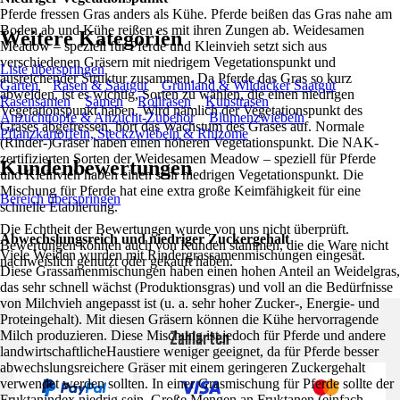
Pferde fressen Gras anders als Kühe. Pferde beißen das Gras nahe am
Boden ab und Kühe reißen es mit ihren Zungen ab. Weidesamen
Weitere Kategorien
Meadow – speziell für Pferde und Kleinvieh setzt sich aus
verschiedenen Gräsern mit niedrigem Vegetationspunkt und
Liste überspringen
ausreichender Struktur zusammen. Da Pferde das Gras so kurz
Garten
Rasen & Saatgut
Grünland & Wildacker Saatgut
abweiden, ist es wichtig, Sorten zu wählen, die einen niedrigen
Rasensamen
Samen
Rollrasen
Kunstrasen
Vegetationspunkt haben. Wird nämlich der Vegetationspunkt des
Anzuchttöpfe & Anzucht-Zubehör
Blumenzwiebeln
Grases abgefressen, hört das Wachstum des Grases auf. Normale
Pflanzkartoffeln, Steckzwiebeln & Rhizome
(Rinder-)Gräser haben einen höheren Vegetationspunkt. Die NAK-
zertifizierten Sorten der Weidesamen Meadow – speziell für Pferde
Kundenbewertungen
und Kleinvieh haben einen sehr niedrigen Vegetationspunkt. Die
Mischung für Pferde hat eine extra große Keimfähigkeit für eine
Bereich überspringen
schnelle Etablierung.
Die Echtheit der Bewertungen wurde von uns nicht überprüft.
Abwechslungsreich und niedriger Zuckergehalt
Bewertungen können auch von Kunden stammen, die die Ware nicht
Viele Weiden wurden mit Rindergrassamenmischungen eingesät.
nachweislich genutzt oder gekauft haben.
Diese Grassamenmischungen haben einen hohen Anteil an Weidelgras,
das sehr schnell wächst (Produktionsgras) und voll an die Bedürfnisse
von Milchvieh angepasst ist (u. a. sehr hoher Zucker-, Energie- und
Proteingehalt). Mit diesen Gräsern können die Kühe hervorragende
Zahlarten
Milch produzieren. Diese Mischung ist jedoch für Pferde und andere
landwirtschaftlicheHaustiere weniger geeignet, da für Pferde besser
abwechslungsreichere Gräser mit einem geringeren Zuckergehalt
verwendet werden sollten. In einer Grasmischung für Pferde sollte der
Fruktanindex niedrig sein. Große Mengen an Fruktanen (einfach