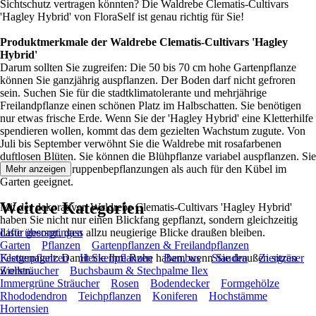
Sichtschutz vertragen könnten? Die Waldrebe Clematis-Cultivars
'Hagley Hybrid' von FloraSelf ist genau richtig für Sie!
Produktmerkmale der Waldrebe Clematis-Cultivars 'Hagley
Hybrid'
Darum sollten Sie zugreifen: Die 50 bis 70 cm hohe Gartenpflanze
können Sie ganzjährig auspflanzen. Der Boden darf nicht gefroren
sein. Suchen Sie für die stadtklimatolerante und mehrjährige
Freilandpflanze einen schönen Platz im Halbschatten. Sie benötigen
nur etwas frische Erde. Wenn Sie der 'Hagley Hybrid' eine Kletterhilfe
spendieren wollen, kommt das dem gezielten Wachstum zugute. Von
Juli bis September verwöhnt Sie die Waldrebe mit rosafarbenen
duftlosen Blüten. Sie können die Blühpflanze variabel auspflanzen. Sie
ist sowohl für Gruppenbepflanzungen als auch für den Kübel im
Mehr anzeigen
Garten geeignet.
Weitere Kategorien
Mit der dekorativen Waldrebe Clematis-Cultivars 'Hagley Hybrid'
haben Sie nicht nur einen Blickfang gepflanzt, sondern gleichzeitig
dafür gesorgt, dass allzu neugierige Blicke draußen bleiben.
Liste überspringen
Garten
Pflanzen
Gartenpflanzen & Freilandpflanzen
Festgenagelt: Damit Sie Ihre Ruhe haben, wenn Sie draußen sitzen
Kletterpflanzen
Heckenpflanzen
Bambus
Stauden
Ziergräser
wollen.
Ziersträucher
Buchsbaum & Stechpalme Ilex
Immergrüne Sträucher
Rosen
Bodendecker
Formgehölze
Rhododendron
Teichpflanzen
Koniferen
Hochstämme
Hortensien