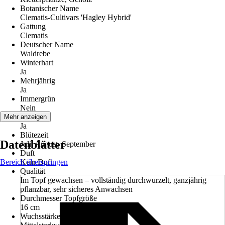
Botanischer Name
Clematis-Cultivars 'Hagley Hybrid'
Gattung
Clematis
Deutscher Name
Waldrebe
Winterhart
Ja
Mehrjährig
Ja
Immergrün
Nein
Blüte
Mehr anzeigen
Ja
Blütezeit
Datenblätter
Juli, August, September
Duft
Bereich überspringen
Kein Duft
Qualität
Im Topf gewachsen – vollständig durchwurzelt, ganzjährig
pflanzbar, sehr sicheres Anwachsen
Durchmesser Topfgröße
16 cm
Wuchsstärke