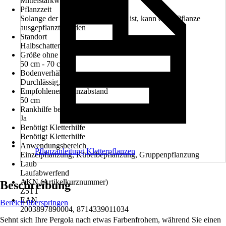
Mittelstarkwachsend
Pflanzzeit
Solange der Boden nicht gefroren ist, kann diese Pflanze
ausgepflanzt werden
Standort
Halbschatten
Größe ohne Topf
50 cm - 70 cm
Bodenverhältnisse
Durchlässig, Nährstoffreich
Empfohlener Pflanzabstand
50 cm
Rankhilfe benötigt
Ja
Benötigt Kletterhilfe
Benötigt Kletterhilfe
Anwendungsbereich
Pflanzanleitung Kletterpflanzen
Einzelpflanzung, Kübelbepflanzung, Gruppenpflanzung
Laub
Laufabwerfend
AKN (Artikelkurznummer)
Beschreibung
Z5T1
EAN
Bereich überspringen
2003897890004, 8714339011034
Sehnt sich Ihre Pergola nach etwas Farbenfrohem, während Sie einen