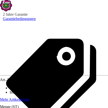
2 Jahre Garantie
Garantiebedingungen
Art.-Nr.
3897890
Standort
:
Halbschatten
Immergrün
:
Nein
Mehr Artikeldetails
Menge (ST)