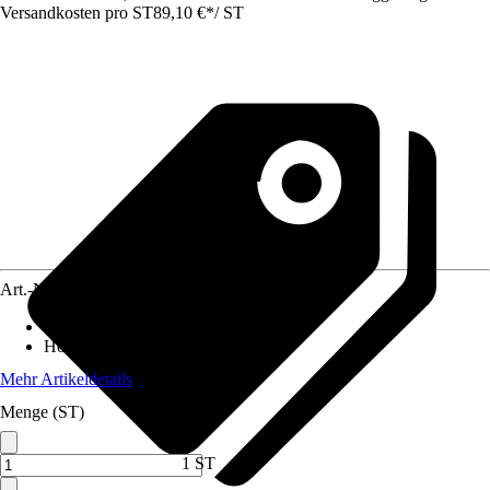
Versandkosten pro ST
89,10 €
*
/
ST
Art.-Nr.
10404332
Breite
:
150 cm
Höhe
:
80 cm
Mehr Artikeldetails
Menge (ST)
1 ST