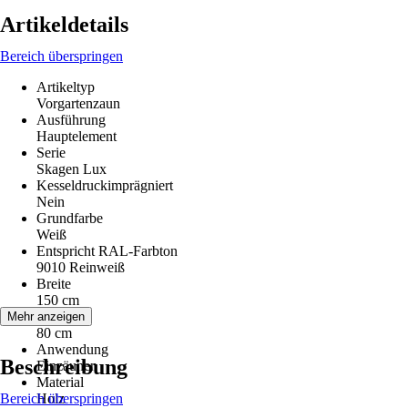
Artikeldetails
Bereich überspringen
Artikeltyp
Vorgartenzaun
Ausführung
Hauptelement
Serie
Skagen Lux
Kesseldruckimprägniert
Nein
Grundfarbe
Weiß
Entspricht RAL-Farbton
9010 Reinweiß
Breite
150 cm
Höhe
Mehr anzeigen
80 cm
Anwendung
Beschreibung
Einzäunen
Material
Bereich überspringen
Holz