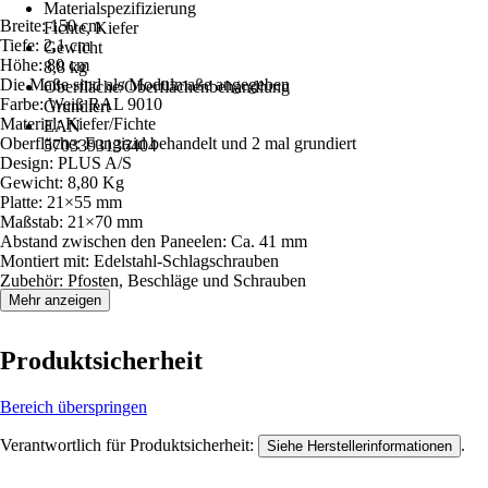
Materialspezifizierung
Breite: 150 cm
Fichte, Kiefer
Tiefe: 2,1 cm
Gewicht
Höhe: 80 cm
8,8 kg
Die Maße sind als Modulmaße angegeben
Oberfläche/Oberflächenbehandlung
Farbe: Weiß RAL 9010
Grundiert
Material: Kiefer/Fichte
EAN
Oberfläche: Fungizid behandelt und 2 mal grundiert
5703393136404
Design: PLUS A/S
Gewicht: 8,80 Kg
Platte: 21×55 mm
Maßstab: 21×70 mm
Abstand zwischen den Paneelen: Ca. 41 mm
Montiert mit: Edelstahl-Schlagschrauben
Zubehör: Pfosten, Beschläge und Schrauben
Mehr anzeigen
Produktsicherheit
Bereich überspringen
Verantwortlich für Produktsicherheit:
.
Siehe Herstellerinformationen