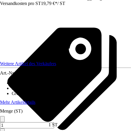
Versandkosten pro ST
19,79 €
*
/
ST
Weitere Artikel des Verkäufers
Art.-Nr.
12582529
Artikeltyp
:
Netz
Material
:
Polypropylen (PP)
Grundfarbe
:
Schwarz
Mehr Artikeldetails
Menge (ST)
1 ST