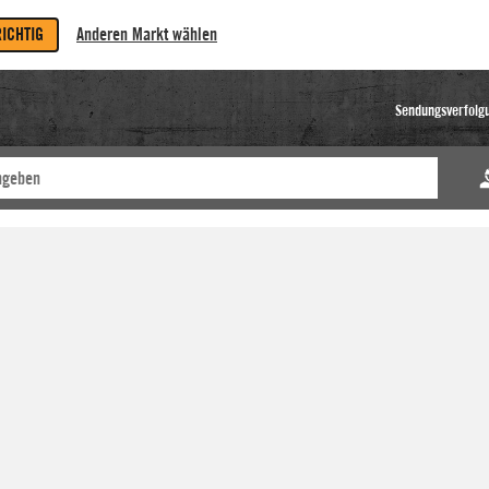
RICHTIG
Anderen Markt wählen
Sendungsverfolg