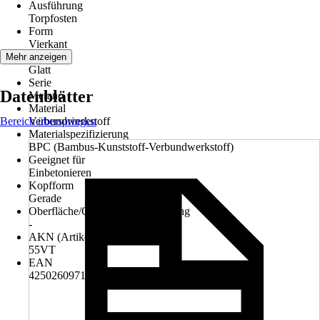
Ausführung
Torpfosten
Form
Vierkant
Optik
Mehr anzeigen
Glatt
Serie
Datenblätter
Merano
Material
Bereich überspringen
Verbundwerkstoff
Materialspezifizierung
BPC (Bambus-Kunststoff-Verbundwerkstoff)
Geeignet für
Einbetonieren
Kopfform
Gerade
Oberfläche/Oberflächenbehandlung
-
AKN (Artikelkurznummer)
55VT
EAN
4250260971398