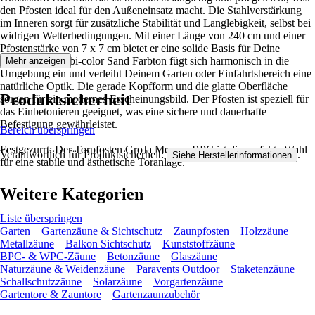
den Pfosten ideal für den Außeneinsatz macht. Die Stahlverstärkung
im Inneren sorgt für zusätzliche Stabilität und Langlebigkeit, selbst bei
widrigen Wetterbedingungen. Mit einer Länge von 240 cm und einer
Pfostenstärke von 7 x 7 cm bietet er eine solide Basis für Deine
Toranlage. Der bi-color Sand Farbton fügt sich harmonisch in die
Mehr anzeigen
Umgebung ein und verleiht Deinem Garten oder Einfahrtsbereich eine
natürliche Optik. Die gerade Kopfform und die glatte Oberfläche
Produktsicherheit
sorgen für ein modernes Erscheinungsbild. Der Pfosten ist speziell für
das Einbetonieren geeignet, was eine sichere und dauerhafte
Befestigung gewährleistet.
Bereich überspringen
Festgezurrt: Der Torpfosten GroJa Merano BPC ist die perfekte Wahl
Verantwortlich für Produktsicherheit:
.
Siehe Herstellerinformationen
für eine stabile und ästhetische Toranlage.
Weitere Kategorien
Liste überspringen
Garten
Gartenzäune & Sichtschutz
Zaunpfosten
Holzzäune
Metallzäune
Balkon Sichtschutz
Kunststoffzäune
BPC- & WPC-Zäune
Betonzäune
Glaszäune
Naturzäune & Weidenzäune
Paravents Outdoor
Staketenzäune
Schallschutzzäune
Solarzäune
Vorgartenzäune
Gartentore & Zauntore
Gartenzaunzubehör