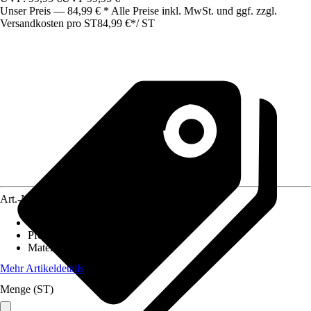
Unser Preis — 84,99 € * Alle Preise inkl. MwSt. und ggf. zzgl.
Versandkosten pro ST
84,99 €
*
/
ST
Art.-Nr.
10512312
Länge
:
240 cm
Pfostenstärke
:
7 x 7 cm
Material
:
Verbundwerkstoff
Mehr Artikeldetails
Menge (ST)