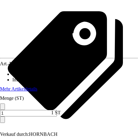
Art.-Nr.
3846726
Standort
:
Sonne, Halbschatten
Immergrün
:
Nein
Mehr Artikeldetails
Menge (ST)
1 ST
Verkauf durch:
HORNBACH