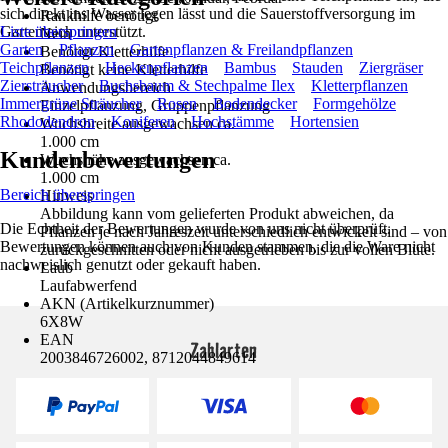
sich direkt ins Wasser legen lässt und die Sauerstoffversorgung im
Rankhilfe benötigt
Gartenteich unterstützt.
Liste überspringen
Nein
Garten
Pflanzen
Gartenpflanzen & Freilandpflanzen
Benötigt Kletterhilfe
Teichpflanzen
Heckenpflanzen
Bambus
Stauden
Ziergräser
Benötigt keine Kletterhilfe
Ziersträucher
Buchsbaum & Stechpalme Ilex
Kletterpflanzen
Anwendungsbereich
Immergrüne Sträucher
Rosen
Bodendecker
Formgehölze
Einzelpflanzung, Gruppenpflanzung
Rhododendron
Koniferen
Hochstämme
Hortensien
Wuchsbreite ausgewachsen ca.
1.000 cm
Kundenbewertungen
Wuchshöhe ausgewachsen ca.
1.000 cm
Bereich überspringen
Hinweis
Abbildung kann vom gelieferten Produkt abweichen, da
Die Echtheit der Bewertungen wurde von uns nicht überprüft.
Pflanzen je nach Jahreszeit unterschiedlich entwickelt sind – von
Bewertungen können auch von Kunden stammen, die die Ware nicht
zurückgeschnitten oder nicht ausgetrieben bis zur vollen Blüte.
nachweislich genutzt oder gekauft haben.
Laub
Laufabwerfend
AKN (Artikelkurznummer)
6X8W
EAN
Zahlarten
2003846726002, 8712044849614