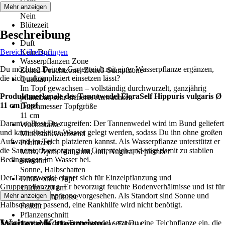
Blüte
Mehr anzeigen
Nein
Blütezeit
Beschreibung
-
Duft
Bereich überspringen
Kein Duft
Wasserpflanzen Zone
Du möchtest Deinen Gartenteich mit einer Wasserpflanze ergänzen,
Zone2-Feuchtzone, Zone3-Sumpfzone
die sich unkompliziert einsetzen lässt?
Qualität
Im Topf gewachsen – vollständig durchwurzelt, ganzjährig
Produktmerkmale des Tannewedel FloraSelf Hippuris vulgaris Ø
pflanzbar, sehr sicheres Anwachsen
11 cm Topf
Durchmesser Topfgröße
11 cm
Darum solltest Du zugreifen: Der Tannenwedel wird im Bund geliefert
Wuchsstärke
und kann direkt ins Wasser gelegt werden, sodass Du ihn ohne großen
Mittelstarkwachsend
Aufwand im Teich platzieren kannst. Als Wasserpflanze unterstützt er
Pflanzzeit
die Sauerstoffversorgung im Gartenteich und trägt damit zu stabilen
März, April, Mai, Juni, Juli, August, September
Bedingungen im Wasser bei.
Standort
Sonne, Halbschatten
Der Tannenwedel eignet sich für Einzelpflanzung und
Größe ohne Topf
Gruppenpflanzung. Er bevorzugt feuchte Bodenverhältnisse und ist für
15 cm - 20 cm
Feucht- und Sumpfzone vorgesehen. Als Standort sind Sonne und
Mehr anzeigen
Bodenverhältnisse
Halbschatten passend, eine Rankhilfe wird nicht benötigt.
Feucht
Pflanzenschnitt
Weitere Kategorien
Festgezurrt: Mit dem Tannenwedel setzt Du eine Teichpflanze ein, die
November, Dezember, Januar, Februar