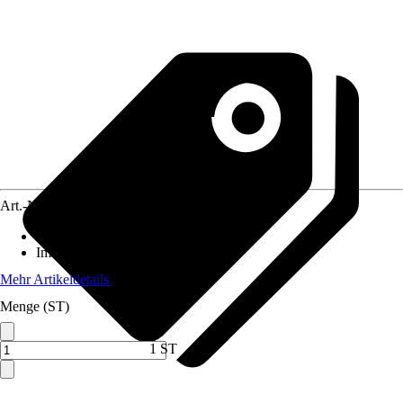
Art.-Nr.
3880478
Standort
:
Sonne, Halbschatten
Immergrün
:
Nein
Mehr Artikeldetails
Menge (ST)
1 ST