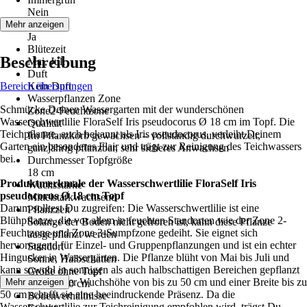
Nein
Blüte
Mehr anzeigen
Ja
Blütezeit
Beschreibung
Mai, Juli
Duft
Bereich überspringen
Kein Duft
Wasserpflanzen Zone
Schmücke Deinen Wassergarten mit der wunderschönen
Zone2-Feuchtzone
Wasserschwertlilie FloraSelf Iris pseudocorus Ø 18 cm im Topf. Die
Qualität
Teichpflanze, auch bekannt als Iris pseudocorus, verleiht Deinem
Im Pflanzkorb gewachsen – vollständig durchwurzelt,
Garten ein besonderes Flair und trägt zur Reinigung des Teichwassers
ganzjährig pflanzbar, sehr sicheres Anwachsen
bei.
Durchmesser Topfgröße
18 cm
Produktmerkmale der Wasserschwertlilie FloraSelf Iris
Wuchsstärke
pseudocorus Ø 18 cm Topf
Mittelstarkwachsend
Darum solltest Du zugreifen: Die Wasserschwertlilie ist eine
Pflanzzeit
Blühpflanze, die vor allem in feuchten Standorten wie der Zone 2-
Solange der Boden nicht gefroren ist, kann diese Pflanze
Feuchtzone und Zone 3-Sumpfzone gedeiht. Sie eignet sich
ausgepflanzt werden
hervorragend für Einzel- und Gruppenpflanzungen und ist ein echter
Standort
Hingucker in Wassergärten. Die Pflanze blüht von Mai bis Juli und
Sonne, Halbschatten
kann sowohl in sonnigen als auch halbschattigen Bereichen gepflanzt
Größe ohne Topf
werden. Mit einer Wuchshöhe von bis zu 50 cm und einer Breite bis zu
Mehr anzeigen
20 cm - 30 cm
50 cm schafft sie eine beeindruckende Präsenz. Da die
Bodenverhältnisse
Wasserschwertlilie zur Teichreinigung empfohlen wird, trägst Du