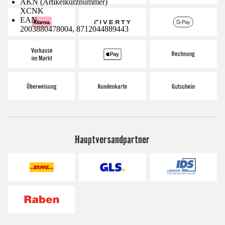
AKN (Artikelkurznummer)
XCNK
EAN
2003880478004, 8712044889443
Hauptversandpartner