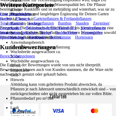
Feucht
Weitere Kategorien
gleichzeitig zur Verbesserung der Wasserqualität bei. Die Pflanze
Empfohlener Pflanzabstand
benötigt keine Rankhilfe und ist mehrjährig und winterhart, was sie zu
40 cm
einer pflegeleichten und langlebigen Ergänzung für Deinen Garten
Liste überspringen
Pflanzenschnitt
macht.
Garten
Pflanzen
Gartenpflanzen & Freilandpflanzen
Mai, Juni, Juli
Teichpflanzen
Heckenpflanzen
Bambus
Stauden
Ziergräser
Rankhilfe benötigt
Festgezurrt: Die Wasserschwertlilie FloraSelf Iris pseudocorus ist eine
Ziersträucher
Buchsbaum & Stechpalme Ilex
Kletterpflanzen
Nein
attraktive und nützliche Teichpflanze, die Deinen Wassergarten sowohl
Immergrüne Sträucher
Rosen
Bodendecker
Formgehölze
Benötigt Kletterhilfe
optisch als auch funktional bereichert.
Rhododendron
Koniferen
Hochstämme
Hortensien
Benötigt keine Kletterhilfe
Anwendungsbereich
Kundenbewertungen
Einzelpflanzung, Gruppenpflanzung
Wuchsbreite ausgewachsen ca.
Bereich überspringen
50 cm
Wuchshöhe ausgewachsen ca.
Die Echtheit der Bewertungen wurde von uns nicht überprüft.
60 cm
Bewertungen können auch von Kunden stammen, die die Ware nicht
Blütenfarbe
nachweislich genutzt oder gekauft haben.
Gelb
Hinweis
Abbildung kann vom gelieferten Produkt abweichen, da
Pflanzen je nach Jahreszeit unterschiedlich entwickelt sind – von
zurückgeschnitten oder nicht ausgetrieben bis zur vollen Blüte.
Zahlarten
Pflanzenbedarf pro m²/lfm
6
Laub
Laufabwerfend