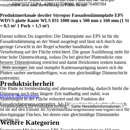
4260115723201, 4260115750986, 8712476480584
verarbeiten lässt und zuverlässig in Form bleibt.
Produktmerkmale des/der Styropor Fassadendämmplatte EPS
WDVS glatte Kante WLS 031 1000 mm x 500 mm x 160 mm (1 St
= 0,5 m² 1 Pack = 1,5 m²)
Darum solltest Du zugreifen: Die Dämmplatte aus EPS ist für die
Fassadendämmung an der Wand ausgelegt und lässt sich durch das
geringe Gewicht in der Regel schneller handhaben, was die
Verarbeitung auf der Fläche erleichtert. Die graue Ausführung steht für
eine hohe Dämmwirkung, sodass Du bei gleicher Plattendicke eine
bessere Dämmleistung erreichst und damit Heizkosten senken kannst.
Dank glatter Kante und stumpfer Kantenausprägung lassen sich die
Mehr anzeigen
Platten sauber aneinanderfügen, was eine gleichmäßige Dämmschicht
unterstützt.
Produktsicherheit
Die Platte ist formbeständig und alterungsbeständig, dadurch bleibt die
Dämmung auch über längere Zeit maßhaltig und stabil, was
Bereich überspringen
Spannungen in der Fläche reduziert und die Funktion der
Fassadendämmung unterstützt. Als Dämmplatte für den Wandbereich
Verantwortlich für Produktsicherheit:
.
Siehe Herstellerinformationen
ist sie auf den Einsatz im Systemaufbau abgestimmt und eignet sich für
durchgängige Flächen, bei denen eine gleichmäßige Dämmstärke
wichtig ist.
Weitere Kategorien