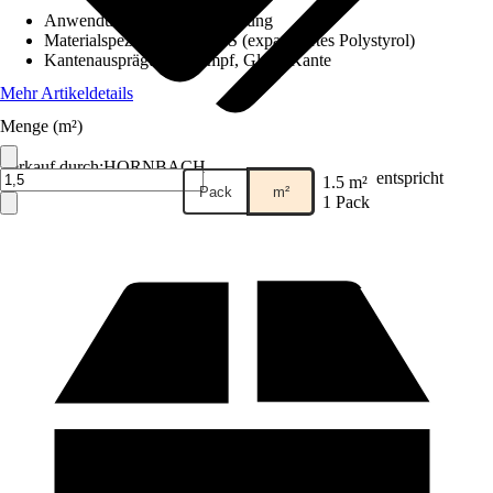
Anwendung
:
Fassadendämmung
Materialspezifizierung
:
EPS (expandiertes Polystyrol)
Kantenausprägung
:
Stumpf, Glatte Kante
Mehr Artikeldetails
Menge (m²)
Verkauf durch:
HORNBACH
entspricht
1.5 m²
Pack
m²
1 Pack