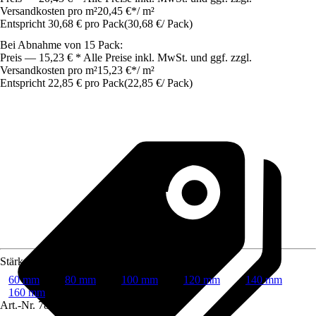
Versandkosten pro m²
20,45 €
*
/
m²
Entspricht 30,68 € pro Pack
(
30,68 €
/
Pack
)
Bei Abnahme von 15 Pack:
Preis — 15,23 € * Alle Preise inkl. MwSt. und ggf. zzgl.
Versandkosten pro m²
15,23 €
*
/
m²
Entspricht 22,85 € pro Pack
(
22,85 €
/
Pack
)
Stärke
60 mm
80 mm
100 mm
120 mm
140 mm
160 mm
Art.-Nr.
7816918