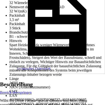
32 Wärmeleitfähigkeit (λ)
Nennwert der Wärmeleitfähigkeit λD
32 W/(mK)
Packinhalt
1,5 m²
Packinhalt
3 Stück
Brandschutzklasse
B1 - schwer entflammbar, Euroklasse E
Hinweis
Spart Heizkosten da weniger Wärmeverlust, Angenehmes
Wohnklima, da höhere Wandoberflächentemperaturen im
Inneren, Schutz der Außenwand (keine Gefahr von
Frostschäden), Steigert den Wert der Bausubstanz, schnell und
einfach zu verlegen, Wichtiger Hinweis zur Bauaufsichtlichen
Zulassung, Für die Gültigkeit der bauaufsichtlichen Zulassung
Technisches Datenblatt
müssen alle Komponenten des Systems beim jeweiligen
Zulassungs-Inhaber bezogen werde
Länge
1.000 mm
Beschreibung
AKN (Artikelkurznummer)
634X
Bereich überspringen
EAN
4005893018862, 4025759288727, 4032443159607,
Willst Du Deine Fassade spürbar dämmen und dabei zügig
4032443161655, 4039195400162, 4055243027761,
vorankommen? Dann kommt es auf eine Platte an, die sich gut