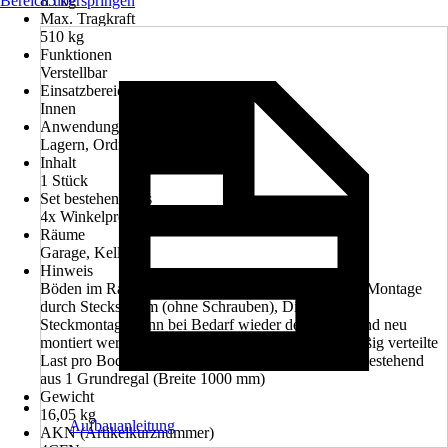
Bereich überspringen
85 kg
Max. Tragkraft
510 kg
Funktionen
Verstellbar
Einsatzbereich
Innen
Anwendung
Lagern, Ordnen, Verstauen
Inhalt
1 Stück
Set bestehend aus
4x Winkelprofil geteilt, 6 Fachböden, 4x PVC-Fuß
Räume
Garage, Keller
Hinweis
Böden im Raster von 100 mm verstellbar, Einfache Montage
durch Stecksystem (ohne Schrauben), Die einfache
Steckmontage kann bei Bedarf wieder demontiert und neu
montiert werden., Die Angaben gelten für gleichmäßig verteilte
Last pro Boden bei Befestigung an der Wand., Set bestehend
aus 1 Grundregal (Breite 1000 mm)
Gewicht
16,05 kg
Aufbauanleitung
AKN (Artikelkurznummer)