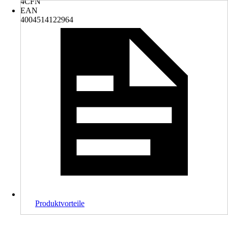
4CFN
EAN
4004514122964
Produktvorteile