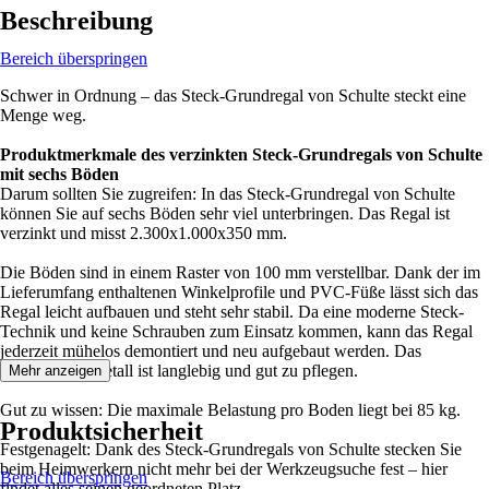
Beschreibung
Bereich überspringen
Schwer in Ordnung – das Steck-Grundregal von Schulte steckt eine
Menge weg.
Produktmerkmale des verzinkten Steck-Grundregals von Schulte
mit sechs Böden
Darum sollten Sie zugreifen: In das Steck-Grundregal von Schulte
können Sie auf sechs Böden sehr viel unterbringen. Das Regal ist
verzinkt und misst 2.300x1.000x350 mm.
Die Böden sind in einem Raster von 100 mm verstellbar. Dank der im
Lieferumfang enthaltenen Winkelprofile und PVC-Füße lässt sich das
Regal leicht aufbauen und steht sehr stabil. Da eine moderne Steck-
Technik und keine Schrauben zum Einsatz kommen, kann das Regal
jederzeit mühelos demontiert und neu aufgebaut werden. Das
hochwertige Metall ist langlebig und gut zu pflegen.
Mehr anzeigen
Gut zu wissen: Die maximale Belastung pro Boden liegt bei 85 kg.
Produktsicherheit
Festgenagelt: Dank des Steck-Grundregals von Schulte stecken Sie
beim Heimwerkern nicht mehr bei der Werkzeugsuche fest – hier
Bereich überspringen
findet alles seinen geordneten Platz.