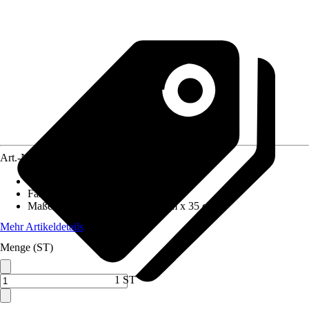
Art.-Nr.
5811998
Material
:
Metall
Farbton
:
Silber
Maße (BxHxT)
:
100 cm x 230 cm x 35 cm
Mehr Artikeldetails
Menge (ST)
1 ST