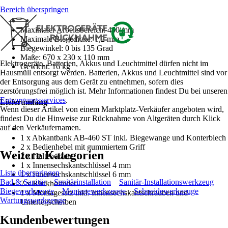
Bereich überspringen
Maximaler Arbeitsbereich: 460 mm
Maximale Biegedicke: 1,2 mm
Biegewinkel: 0 bis 135 Grad
Maße: 670 x 230 x 110 mm
Elektrogeräte, Batterien, Akkus und Leuchtmittel dürfen nicht im
Gewicht: 16 kg
Hausmüll entsorgt werden. Batterien, Akkus und Leuchtmittel sind vor
der Entsorgung aus dem Gerät zu entnehmen, sofern dies
zerstörungsfrei möglich ist. Mehr Informationen findest Du bei unseren
Entsorgungsservices
.
Lieferumfang
Wenn dieser Artikel von einem Marktplatz-Verkäufer angeboten wird,
findest Du die Hinweise zur Rücknahme von Altgeräten durch Klick
auf den Verkäufernamen.
1 x Abkantbank AB-460 ST inkl. Biegewange und Konterblech
2 x Bedienhebel mit gummiertem Griff
Weitere Kategorien
2 x Haltebolzen
1 x Innensechskantschlüssel 4 mm
Liste überspringen
1 x Innensechskantschlüssel 6 mm
Bad & Sanitär
Sanitärinstallation
Sanitär-Installationswerkzeug
2 x Rückholfeder
Biegewerkzeuge
Montagewerkzeuge
Schneidewerkzeuge
1 x Montagesatz inkl. Innensechskantschrauben und
Wartungswerkzeuge
Unterlegscheiben
Kundenbewertungen