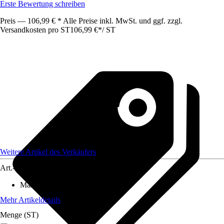
Erste Bewertung schreiben
Preis — 106,99 € * Alle Preise inkl. MwSt. und ggf. zzgl.
Versandkosten pro ST
106,99 €
*
/
ST
Weitere Artikel des Verkäufers
Art.-Nr.
12586507
Max. Belastbarkeit
:
500 kg
Mehr Artikeldetails
Menge (ST)