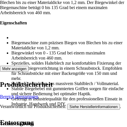
Blechen bis zu einer Materialdicke von 1,2 mm. Der Biegewinkel der
Biegemaschine beträgt 0 bis 135 Grad bei einem maximalen
Arbeitsbereich von 460 mm.
Eigenschaften
Biegemaschine zum präzisen Biegen von Blechen bis zu einer
Materialdicke von 1,2 mm.
Biegewinkel von 0 - 135 Grad bei einem maximalen
Arbeitsbereich von 460 mm.
Spezielles, solides Halteblech zur komfortablen Fixierung der
Schwenkbiegevorrichtung in einem Schraubstock. Empfohlen
Mehr anzeigen
für Schraubstöcke mit einer Backengröße von 150 mm und
mehr.
Produktsicherheit
Solide Konstruktion aus massivem Stahlblech / Vollmaterial.
Stabile Biegehebel mit gummierten Griffen sorgen für einfache
und sichere Bedienung bei optimaler Haptik.
Bereich überspringen
Gefertigt in Industriequalität für den professionellen Einsatz in
Industrie, Handwerk und DIY.
Verantwortlich für Produktsicherheit:
.
Siehe Herstellerinformationen
Entsorgung
Technische Daten