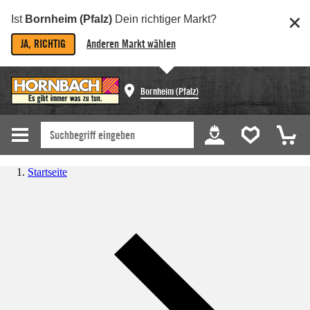
Ist
Bornheim (Pfalz)
Dein richtiger Markt?
JA, RICHTIG
Anderen Markt wählen
Bornheim (Pfalz)
Startseite