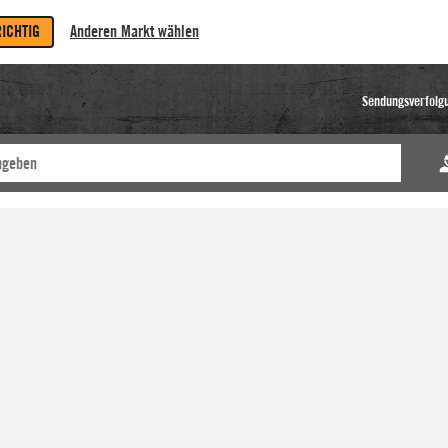
RICHTIG
Anderen Markt wählen
Sendungsverfolg