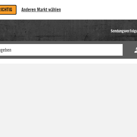
RICHTIG
Anderen Markt wählen
Sendungsverfolg