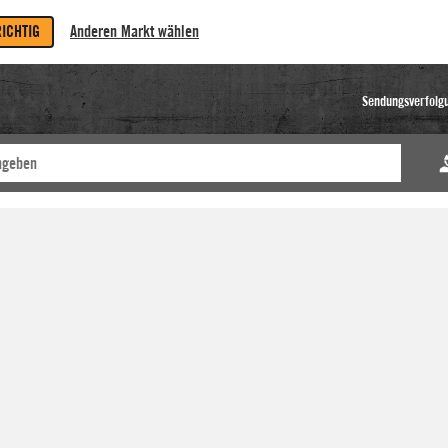
RICHTIG
Anderen Markt wählen
Sendungsverfolg