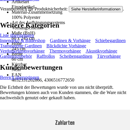
Artikelart
Einzelartikel
Verantwortlich für Produktsicherheit:
.
Siehe Herstellerinformationen
Material-Zusammensetzung
100% Polyester
Art des Aufhängungssystems
Weitere Kategorien
Vorhangschiene
Maße (BxH)
Liste überspringen
60 x 245 cm
Innendeko & Bildershop
Gardinen & Vorhänge
Schiebegardinen
Höhe
Transparente Gardinen
Blickdichte Vorhänge
245 cm
Verdunkelungsvorhänge
Thermovorhänge
Akustikvorhänge
Breite
Gardinenzubehör
Raffrollos
Scheibengardinen
Türvorhänge
60 cm
Kürzbar
Kundenbewertungen
Nein
EAN
Bereich überspringen
4032331202866, 4306516772650
Die Echtheit der Bewertungen wurde von uns nicht überprüft.
Bewertungen können auch von Kunden stammen, die die Ware nicht
nachweislich genutzt oder gekauft haben.
Zahlarten