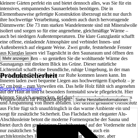
kleinere Gärten perfekt ein und bietet dennoch alles, was Sie für ein
intensives, entspannendes Saunaerlebnis benötigen. Die in
Elementbauweise gefertigte Konstruktion überzeugt nicht nur durch
ihre hochwertige Verarbeitung, sondern auch durch hervorragende
Dämmwerte: Die 73 mm starken Wandelemente sind mit Mineralwolle
isoliert und sorgen so für eine angenehme, gleichmäßige Wärme –
auch bei niedrigen Außentemperaturen. Die klare Ganzglastür schafft
eine offene, einladende Atmosphäre und verbindet Innen- und
Außenbereich auf elegante Weise. Zwei große, feststehende Fenster
aus Klarglas lassen viel Tageslicht in den Saunaraum und öffnen den
Blick nach draußen – so genießen Sie die wohltuende Wärme des
Mehr anzeigen
Saunagangs mit direktem Blick ins Grüne. Dieser natürliche
Lichteinfall schafft eine freundliche, ruhige Umgebung, in der man
Produktsicherheit
abschalten und die Gedanken zur Ruhe kommen lassen kann. Im
Inneren laden zwei bequeme Liegen aus hochwertigem Espeholz – je
57 cm breit – zum Verweilen ein. Das helle Holz fühlt sich angenehm
Bereich überspringen
auf der Haut an und ist besonders formstabil sowie pflegeleicht. Hier
können Sie sich ausstrecken, tief durchatmen und spüren, wie Stress
Verantwortlich für Produktsicherheit:
.
Siehe Herstellerinformationen
und Anspannung von Ihnen abfallen. Der dezent gestaltete Ofenschutz
aus Fichte fügt sich unaufdringlich in das warme Ambiente ein und
sorgt für zusätzliche Sicherheit. Das Flachdach mit eleganter Alu-
Abschlussleiste betont die moderne Formensprache der Sauna und
bietet durch den großzügigen Dachüberstand auf der Vorderseite nicht
nur zusätzlichen Schutz vor Witterung, sondern auch ein
architektonisches Highlight. Darunter liegt eine kleine, aber