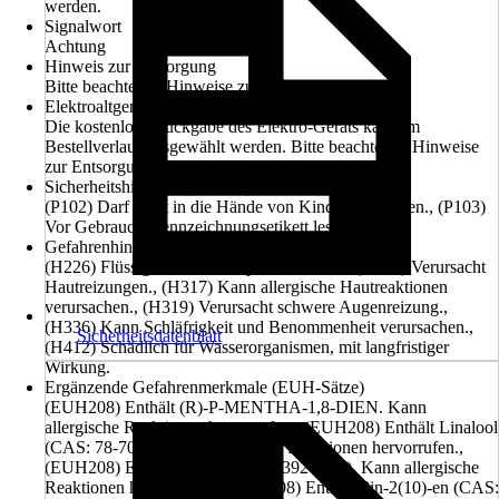
werden.
Signalwort
Achtung
Hinweis zur Entsorgung
Bitte beachte die Hinweise zur Entsorgung
Elektroaltgerät-Rücknahme
Die kostenlose Rückgabe des Elektro-Geräts kann im
Bestellverlauf ausgewählt werden. Bitte beachte die Hinweise
zur Entsorgung.
Sicherheitshinweise (P-Sätze)
(P102) Darf nicht in die Hände von Kindern gelangen., (P103)
Vor Gebrauch Kennzeichnungsetikett lesen.
Gefahrenhinweise (H-Sätze)
(H226) Flüssigkeit und Dampf entzündbar., (H315) Verursacht
Hautreizungen., (H317) Kann allergische Hautreaktionen
verursachen., (H319) Verursacht schwere Augenreizung.,
(H336) Kann Schläfrigkeit und Benommenheit verursachen.,
Sicherheitsdatenblatt
(H412) Schädlich für Wasserorganismen, mit langfristiger
Wirkung.
Ergänzende Gefahrenmerkmale (EUH-Sätze)
(EUH208) Enthält (R)-P-MENTHA-1,8-DIEN. Kann
allergische Reaktionen hervorrufen., (EUH208) Enthält Linalool
(CAS: 78-70-6). Kann allergische Reaktionen hervorrufen.,
(EUH208) Enthält Citral (CAS: 5392-40-5). Kann allergische
Reaktionen hervorrufen., (EUH208) Enthält Pin-2(10)-en (CAS: