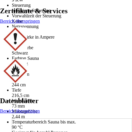
Steuerung
Zertifikate & Services
Integrierte Steuerung
Vorwahlzeit der Steuerung
Bereich überspringen
Keine
Netzspannung
400 V
Stromstärke in Ampere
16 A
Grundfarbe
Schwarz
Farbton Sauna
Schwarz
Breite
219,5 cm
Höhe
244 cm
Tiefe
216,5 cm
Datenblätter
Wandstärke
73 mm
Bereich überspringen
Montagehöhe
2,44 m
Temperaturbereich Sauna bis max.
90 °C