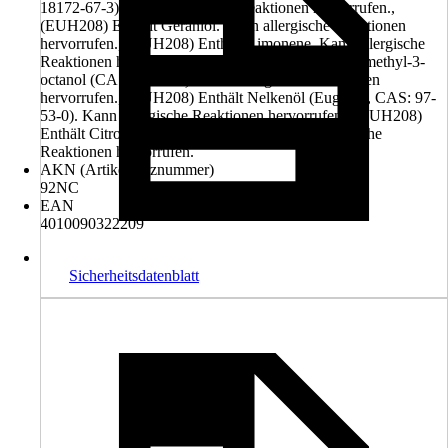
18172-67-3). Kann allergische Reaktionen hervorrufen.,
(EUH208) Enthält Geraniol. Kann allergische Reaktionen
hervorrufen., (EUH208) Enthält Limonene. Kann allergische
Reaktionen hervorrufen., (EUH208) Enthält 3,7-Dimethyl-3-
octanol (CAS: 78-69-3). Kann allergische Reaktionen
hervorrufen., (EUH208) Enthält Nelkenöl (Eugenol, CAS: 97-
53-0). Kann allergische Reaktionen hervorrufen., (EUH208)
Enthält Citronellol (CAS: 106-22-9). Kann allergische
Reaktionen hervorrufen.
AKN (Artikelkurznummer)
92NC
EAN
4010090322209
Sicherheitsdatenblatt