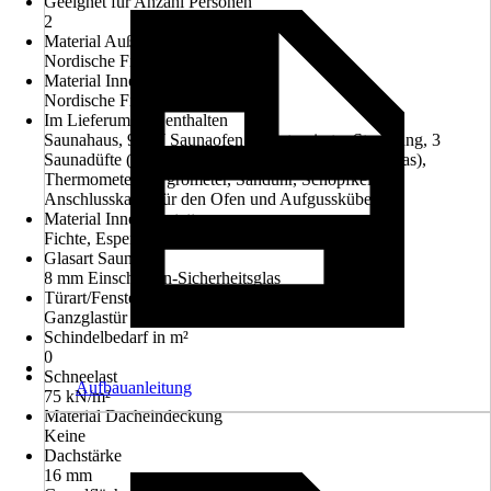
Geeignet für Anzahl Personen
2
Material Außenverkleidung
Nordische Fichte
Material Innenverkleidung
Nordische Fichte
Im Lieferumfang enthalten
Saunahaus, 9 kW Saunaofen mit integrierter Steuerung, 3
Saunadüfte (Fichtennadel, Latschenkiefer, Lemongras),
Thermometer, Hygrometer, Sanduhr, Schöpfkelle,
Anschlusskabel für den Ofen und Aufgusskübel
Material Innenausstattung
Fichte, Espenholz
Glasart Sauna
8 mm Einscheiben-Sicherheitsglas
Türart/Fensterart Sauna
Ganzglastür aus Klarglas
Schindelbedarf in m²
0
Schneelast
Aufbauanleitung
75 kN/m²
Material Dacheindeckung
Keine
Dachstärke
16 mm