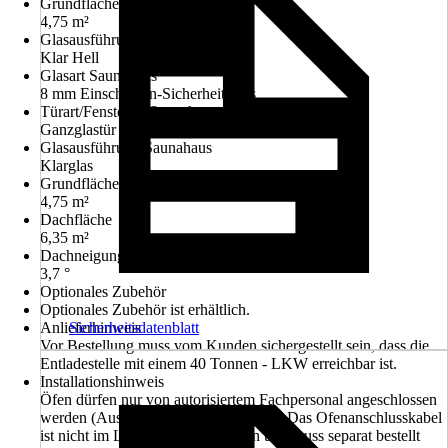
Grundfläche Sauna
4,75 m²
Glasausführung Sauna
Klar Hell
Glasart Saunahaus
8 mm Einscheiben-Sicherheitsglas
Türart/Fensterart Saunahaus
Ganzglastür aus Klarglas
Glasausführung Saunahaus
Klarglas
Grundfläche Saunahaus
4,75 m²
Dachfläche
6,35 m²
Dachneigung
3,7 °
Optionales Zubehör
Optionales Zubehör ist erhältlich.
Anlieferhinweis
Sicherheitsdatenblatt
Vor Bestellung muss vom Kunden sichergestellt sein, dass die
Entladestelle mit einem 40 Tonnen - LKW erreichbar ist.
Installationshinweis
Öfen dürfen nur von autorisiertem Fachpersonal angeschlossen
werden (Ausnahme Plug&Play-Öfen). Das Ofenanschlusskabel
ist nicht im Lieferumfang enthalten und muss separat bestellt