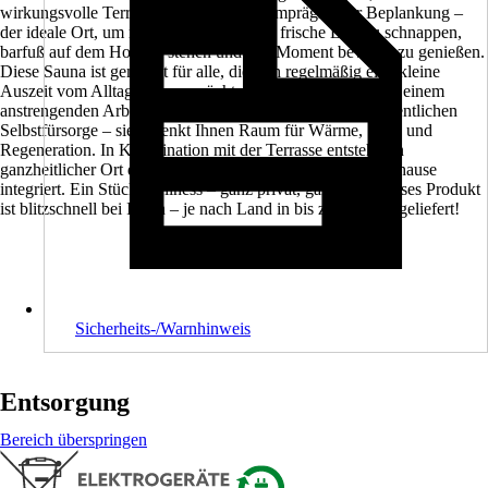
wirkungsvolle Terrasse mit kesseldruckimprägnierter Beplankung –
der ideale Ort, um nach dem Saunagang frische Luft zu schnappen,
barfuß auf dem Holz zu stehen und den Moment bewusst zu genießen.
Diese Sauna ist gemacht für alle, die sich regelmäßig eine kleine
Auszeit vom Alltag gönnen möchten. Ob nach dem Sport, einem
anstrengenden Arbeitstag oder einfach als Teil Ihrer wöchentlichen
Selbstfürsorge – sie schenkt Ihnen Raum für Wärme, Stille und
Regeneration. In Kombination mit der Terrasse entsteht ein
ganzheitlicher Ort der Erholung, der sich perfekt in Ihr Zuhause
integriert. Ein Stück Wellness – ganz privat, ganz nah. Dieses Produkt
ist blitzschnell bei Ihnen – je nach Land in bis zu 5 Tagen geliefert!
Sicherheits-/Warnhinweis
Entsorgung
Bereich überspringen