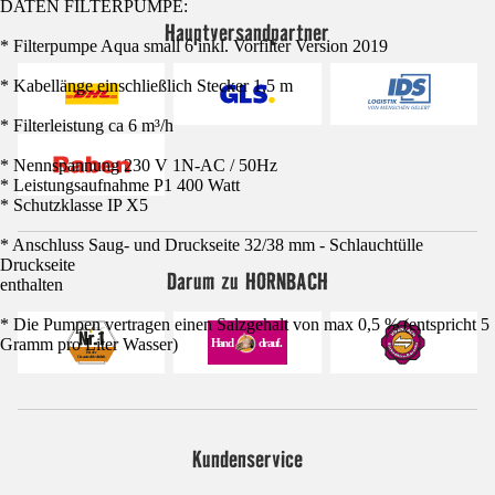
DATEN FILTERPUMPE:
Hauptversandpartner
* Filterpumpe Aqua small 6 inkl. Vorfilter Version 2019
* Kabellänge einschließlich Stecker 1,5 m
* Filterleistung ca 6 m³/h
* Nennspannung 230 V 1N-AC / 50Hz
* Leistungsaufnahme P1 400 Watt
* Schutzklasse IP X5
* Anschluss Saug- und Druckseite 32/38 mm - Schlauchtülle
Druckseite
Darum zu HORNBACH
enthalten
* Die Pumpen vertragen einen Salzgehalt von max 0,5 % (entspricht 5
Gramm pro Liter Wasser)
Kundenservice