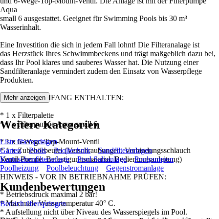
und 6-Wege-Top-Mount-Ventil. Die Anlage ist mit der Filterpumpe
Aqua
small 6 ausgestattet. Geeignet für Swimming Pools bis 30 m³
Wasserinhalt.
Eine Investition die sich in jedem Fall lohnt! Die Filteranalage ist
das Herzstück Ihres Schwimmbeckens und trägt maßgeblich dazu bei,
dass Ihr Pool klares und sauberes Wasser hat. Die Nutzung einer
Sandfilteranlage vermindert zudem den Einsatz von Wasserpflege
Produkten.
IM LIEFERUMFANG ENTHALTEN:
Mehr anzeigen
* 1 x Filterpalette
Weitere Kategorien
* 1 x Filterpumpe Aqua small 6
* 1 x 6-Wege-Top-Mount-Ventil
Liste überspringen
* 1 x Zubehörbeutel (Verschraubungen, Verbindungsschlauch
Garten
Pools
Pooltechnik
Sandfilteranlagen
Ventil-Pumpe, Befestigungsmaterial, Bedienungsanleitung)
Kartuschenfilteranlage
Pool Salzanlage
Poolpumpen
Poolheizung
Poolbeleuchtung
Gegenstromanlage
HINWEIS - VOR IN BETRIEBNAHME PRÜFEN:
Kundenbewertungen
* Betriebsdruck maximal 2 bar!
* Maximale Wassertemperatur 40° C.
Bereich überspringen
* Aufstellung nicht über Niveau des Wasserspiegels im Pool.