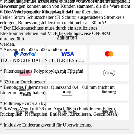
Die Echtheit der Bewertungen wurde von uns nicht überprüft.
* Filteranlage muss mindestens 3 Meter vom Pool entfernt aufgestellt
Bewertungen können auch von Kunden stammen, die die Ware nicht
werden!
nachweislich genutzt oder gekauft haben.
* Die Versorgung der Filterpumpe darf nur über einen
Fehler-Strom-Schutzschalter (FI-Schutz) ausgerüsteten Stromkreis
erfolgen, Bemessungsfehlerstrom nicht mehr als 30 mA!
* Der Elektroanschluss muss durch ein zertifiziertes
Elektrounternehmen laut VDE beziehungsweise ÖNORM
Zahlarten
durchgeführt
werden.
* Außenmaße 500 x 500 x 640 mm
TECHNISCHE DATEN FILTERKESSEL:
* Filterkessel aus Polypropylen mit Filterfuß
* 330 mm Durchmesser
* Benötigtes Filtermaterial Quarzsand 0,4 - 0,8 mm (nicht im
Lieferumfang enthalten)
* Füllmenge circa 25 kg
* 6-Wege-Ventil mit 38 mm Anschlüßen (Funktionen: Filtern,
Rückspülen, Nachspülen, Entleeren, Zirkulieren, Geschlossen)
* Inklusive Entleerungsventil für Überwinterung