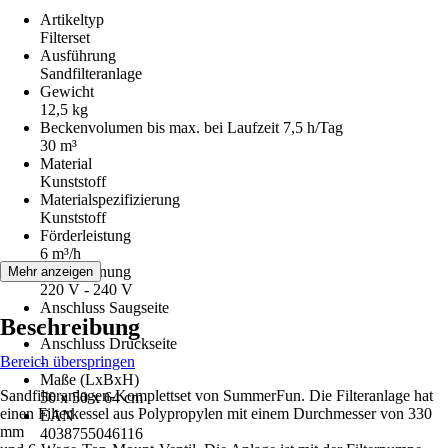
Artikeltyp
Filterset
Ausführung
Sandfilteranlage
Gewicht
12,5 kg
Beckenvolumen bis max. bei Laufzeit 7,5 h/Tag
30 m³
Material
Kunststoff
Materialspezifizierung
Kunststoff
Förderleistung
6 m³/h
Netzspannung
Mehr anzeigen
220 V - 240 V
Anschluss Saugseite
Beschreibung
-
Anschluss Druckseite
Bereich überspringen
-
Maße (LxBxH)
Sandfilteranlagen-Komplettset von SummerFun. Die Filteranlage hat
50 x 50 x 64 cm
einen Filterkessel aus Polypropylen mit einem Durchmesser von 330
EAN
mm
4038755046116