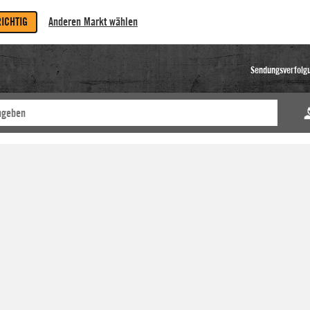
RICHTIG
Anderen Markt wählen
Sendungsverfolg