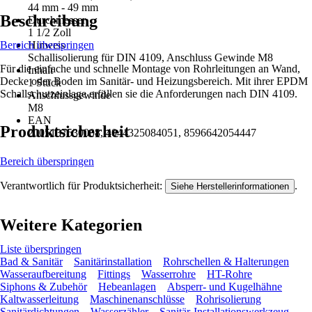
44 mm - 49 mm
Beschreibung
Durchmesser
1 1/2 Zoll
Bereich überspringen
Hinweis
Schallisolierung für DIN 4109, Anschluss Gewinde M8
Für die einfache und schnelle Montage von Rohrleitungen an Wand,
Inhalt
Decke oder Boden im Sanitär- und Heizungsbereich. Mit ihrer EPDM
1 Stück
Schallschutzeinlage erfüllen sie die Anforderungen nach DIN 4109.
Anschlussgewinde
M8
EAN
Produktsicherheit
2005137530008, 4044325084051, 8596642054447
Bereich überspringen
Verantwortlich für Produktsicherheit:
.
Siehe Herstellerinformationen
Weitere Kategorien
Liste überspringen
Bad & Sanitär
Sanitärinstallation
Rohrschellen & Halterungen
Wasseraufbereitung
Fittings
Wasserrohre
HT-Rohre
Siphons & Zubehör
Hebeanlagen
Absperr- und Kugelhähne
Kaltwasserleitung
Maschinenanschlüsse
Rohrisolierung
Sanitärdichtungen
Wasserzähler
Sanitär-Installationswerkzeug