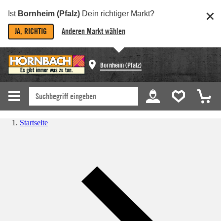
Ist
Bornheim (Pfalz)
Dein richtiger Markt?
JA, RICHTIG
Anderen Markt wählen
Bornheim (Pfalz)
Startseite