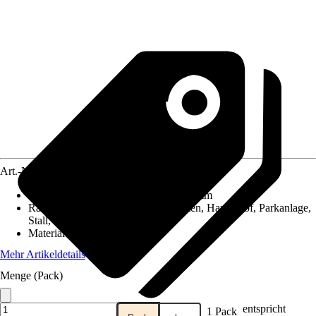
Art.-Nr.
5137530
Durchmesser (von - bis)
:
44 mm - 49 mm
Räume
:
Bau, Caravan, Garage, Garten, Haus, Hof, Parkanlage,
Stall, Öffentlicher Bereich
Material
:
Metall
Mehr Artikeldetails
Menge (Pack)
entspricht
1 Pack