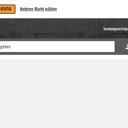
RICHTIG
Anderen Markt wählen
Sendungsverfolg