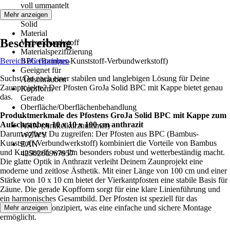
voll ummantelt
Serie
Mehr anzeigen
Solid
Material
Beschreibung
Verbundwerkstoff
Materialspezifizierung
Bereich überspringen
BPC (Bambus-Kunststoff-Verbundwerkstoff)
Geeignet für
Suchst Du nach einer stabilen und langlebigen Lösung für Deine
Aufschrauben
Zaunprojekte? Der Pfosten GroJa Solid BPC mit Kappe bietet genau
Kopfform
das.
Gerade
Oberfläche/Oberflächenbehandlung
Produktmerkmale des Pfostens GroJa Solid BPC mit Kappe zum
-
Aufschrauben 10 x 10 x 100 cm anthrazit
AKN (Artikelkurznummer)
Darum solltest Du zugreifen: Der Pfosten aus BPC (Bambus-
WZWY
Kunststoff-Verbundwerkstoff) kombiniert die Vorteile von Bambus
EAN
und Kunststoff, was ihn besonders robust und wetterbeständig macht.
4250260967957
Die glatte Optik in Anthrazit verleiht Deinem Zaunprojekt eine
moderne und zeitlose Ästhetik. Mit einer Länge von 100 cm und einer
Stärke von 10 x 10 cm bietet der Vierkantpfosten eine stabile Basis für
Zäune. Die gerade Kopfform sorgt für eine klare Linienführung und
ein harmonisches Gesamtbild. Der Pfosten ist speziell für das
Aufschrauben konzipiert, was eine einfache und sichere Montage
Mehr anzeigen
ermöglicht.