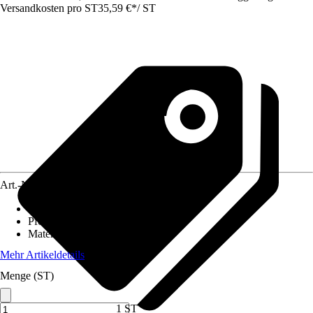
Versandkosten pro ST
35,59 €
*
/
ST
Art.-Nr.
10353633
Länge
:
100 cm
Pfostenstärke
:
10 x 10 cm
Material
:
Verbundwerkstoff
Mehr Artikeldetails
Menge (ST)
1 ST