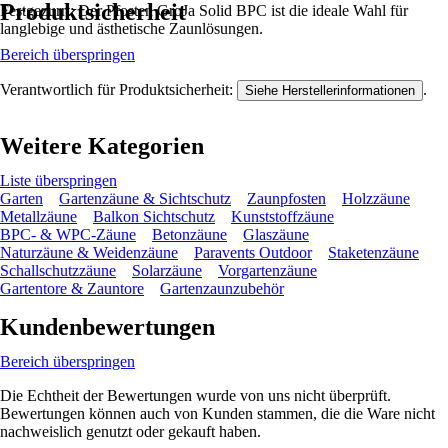
Produktsicherheit
Festgezurrt: Der Pfosten GroJa Solid BPC ist die ideale Wahl für
langlebige und ästhetische Zaunlösungen.
Bereich überspringen
Verantwortlich für Produktsicherheit:
.
Siehe Herstellerinformationen
Weitere Kategorien
Liste überspringen
Garten
Gartenzäune & Sichtschutz
Zaunpfosten
Holzzäune
Metallzäune
Balkon Sichtschutz
Kunststoffzäune
BPC- & WPC-Zäune
Betonzäune
Glaszäune
Naturzäune & Weidenzäune
Paravents Outdoor
Staketenzäune
Schallschutzzäune
Solarzäune
Vorgartenzäune
Gartentore & Zauntore
Gartenzaunzubehör
Kundenbewertungen
Bereich überspringen
Die Echtheit der Bewertungen wurde von uns nicht überprüft.
Bewertungen können auch von Kunden stammen, die die Ware nicht
nachweislich genutzt oder gekauft haben.