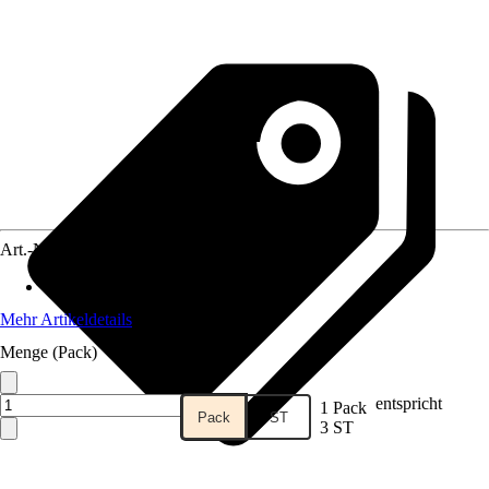
Art.-Nr.
10731895
Gesamtlänge
:
200 mm
Mehr Artikeldetails
Menge (Pack)
entspricht
1 Pack
Pack
ST
3 ST