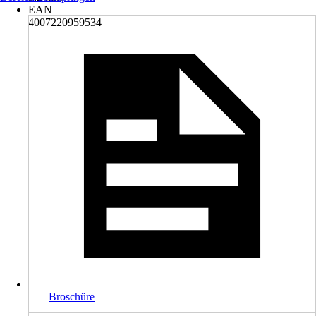
EAN
4007220959534
Broschüre