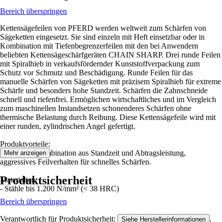
Bereich überspringen
Kettensägefeilen von PFERD werden weltweit zum Schärfen von
Sägeketten eingesetzt. Sie sind einzeln mit Heft einsetzbar oder in
Kombination mit Tiefenbegrenzerfeilen mit den bei Anwendern
beliebten Kettensägeschärfgeräten CHAIN SHARP. Drei runde Feilen
mit Spiralhieb in verkaufsfördernder Kunststoffverpackung zum
Schutz vor Schmutz und Beschädigung. Runde Feilen für das
manuelle Schärfen von Sägeketten mit präzisem Spiralhieb für extreme
Schärfe und besonders hohe Standzeit. Schärfen die Zahnschneide
schnell und riefenfrei. Ermöglichen wirtschaftliches und im Vergleich
zum maschinellen Instandsetzen schonenderes Schärfen ohne
thermische Belastung durch Reibung. Diese Kettensägefeile wird mit
einer runden, zylindrischen Angel gefertigt.
Produktvorteile:
- Optimale Kombination aus Standzeit und Abtragsleistung,
Mehr anzeigen
aggressives Feilverhalten für schnelles Schärfen.
Produktsicherheit
Materialien:
- Stähle bis 1.200 N/mm² (< 38 HRC)
Bereich überspringen
Verantwortlich für Produktsicherheit:
.
Siehe Herstellerinformationen