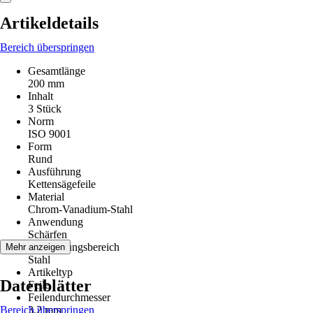
Artikeldetails
Bereich überspringen
Gesamtlänge
200 mm
Inhalt
3 Stück
Norm
ISO 9001
Form
Rund
Ausführung
Kettensägefeile
Material
Chrom-Vanadium-Stahl
Anwendung
Schärfen
Anwendungsbereich
Mehr anzeigen
Stahl
Artikeltyp
Datenblätter
Feile
Feilendurchmesser
Bereich überspringen
3,2 mm